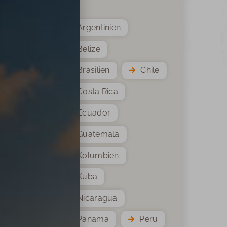
Argentinien
Belize
Brasilien
Chile
Costa Rica
Ecuador
Guatemala
Kolumbien
Kuba
Nicaragua
Panama
Peru