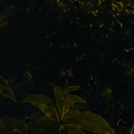
Alltag denke ich
Kolumbien – Wi
ich gesagt selten
gefährlich ist da
 Sicherheit nach“
wirklich für Rei
ERLESEN »
WEITERLESEN »
Lassen Sie sich inspirieren
Unsere Reisetipps für Sie