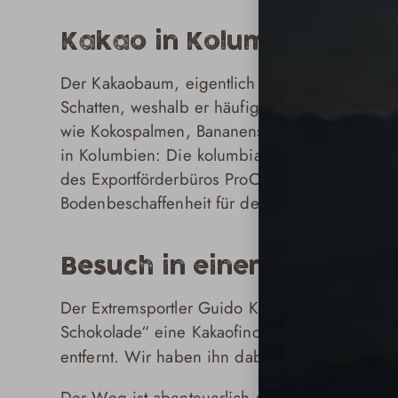
Kakao in Kolumbien: Der
Der Kakaobaum, eigentlich Strauch, benötigt
Schatten, weshalb er häufig in einer Mischp
wie Kokospalmen, Bananenstauden, Kautschuk-
in Kolumbien: Die kolumbianischen Tropen bie
des Exportförderbüros ProColombia sind ca. z
Bodenbeschaffenheit für den Anbau von Kakao
Besuch in einer Kakaofin
Der Extremsportler Guido Kunze besuchte im 
Schokolade“ eine Kakaofinca in Nilo im Bund
entfernt. Wir haben ihn dabei begleitet und u
Der Weg ist abenteuerlich und zugleich wunde