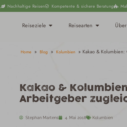
Zum
Nachhaltige Reisen
Kompetente & sichere Beratung
Ma
Inhalt
springen
Öffne Reiseziele
Öffne Reisear
Reiseziele
Reisearten
Über
»
»
»
Kakao & Kolumbien:
Home
Blog
Kolumbien
Kakao & Kolumbie
Arbeitgeber zuglei
Stephan Martens
4. Mai 2018
Kolumbien