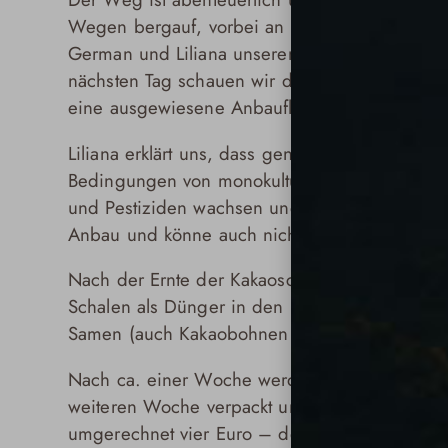
Wegen bergauf, vorbei an Dschungellandschaft
German und Liliana unseren Gastgebern und E
nächsten Tag schauen wir die Umgebung gena
eine ausgewiesene Anbaufläche ist kaum zu e
Liliana erklärt uns, dass genau dies eines der 
Bedingungen von monokulturellem Anbau würde
und Pestiziden wachsen und das entspräche sc
Anbau und könne auch nicht die angestrebte Q
Nach der Ernte der Kakaoschoten, werden die
Schalen als Dünger in den Plantagen unter die 
Samen (auch Kakaobohnen genannt), werden in
Nach ca. einer Woche werden die fermentiert
weiteren Woche verpackt und verkauft werden.
umgerechnet vier Euro – definitiv kein hoher