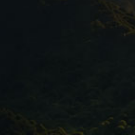
en, Flussläufen und Wasserfällen, bis zum Haus von
igentümern der 90 Hektar grossen Finca. Schon am
uer an, die Kakaobäume stehen mitten im Urwald und
rkennen.
Geheimnisse der tollen Qualität ihres Kakaos ist, unter
 die Pflanze nur mit Einsatz von künstlichen Düngern
hliesslich nicht ihren Ansprüchen von biologischem
ualität hervorbringen.
se noch vor Ort unter dem Baum entkernt und die
Bäume verteilt. Die in das Fruchtfleisch eingebetteten
 Eimern zur Fermentation gebracht.
en Kakaobohnen getrocknet und können nach ca. einer
 Für ein Kilo Kakao verlangen German und Liliana ca.
 Preis wenn man den ganzen Aufwand betrachtet.