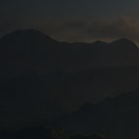
 Lange Weg der Schokolade
 hohe Temperaturen und Niederschläge, aber auch
flanzung mit anderen schattenspendenden Gewächsen
, Avocado-, oder Mangobäumen kultiviert wird. Kakao
ten hierfür ideale Bedingungen und laut Schätzungen
wei Millionen Hektar Landfläche wegen Klima und
 geeignet.
ca
Rahmen seines Projektes „Der Lange Weg der
esland Cundinamarca, nur ca. 3 Autostunden von
Bogotá
ns die Finca San Luis etwas genauer ansehen dürfen.
rschön: Von Nilo aus geht es auf unbefestigten