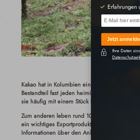
Erfahrungen 
Jetzt anmelde
Ihre Daten sin
Datenschutzer
Kakaostr
Kakao hat in Kolumbien eine große Bedeutun
Bestandteil fast jeden heimischen Frühstücks
sie häufig mit einem Stück Käse serviert, der 
Zum anderen leben rund 100.000 Menschen 
ein wichtiges Exportprodukt. Grund genug für
Informationen über den Anbau und die Ernte 