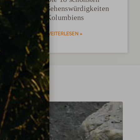
e
Sehenswürdigkeiten
s Land
Kolumbiens
sende?
WEITERLESEN »