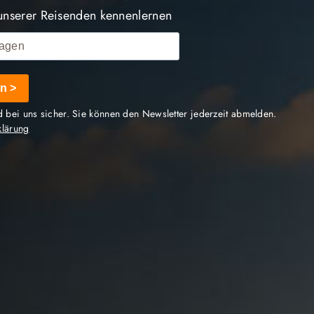
unserer Reisenden kennenlernen
n >
d bei uns sicher. Sie können den Newsletter jederzeit abmelden.
klärung
auch in Kolumbien
g.
Zum einen ist Trinkschokolade in Kolumbien fester
. Ob in Wasser oder Milch gemischt aufgewärmt, wird
in die Schokolade eingetaucht wird sodass er schmilzt.
im ganzen Land vom Kakaoanbau. Kakaobohnen sind
 uns mal etwas genauer hinzusehen und Euch ein Paar
von Kakao in Kolumbien zu geben.