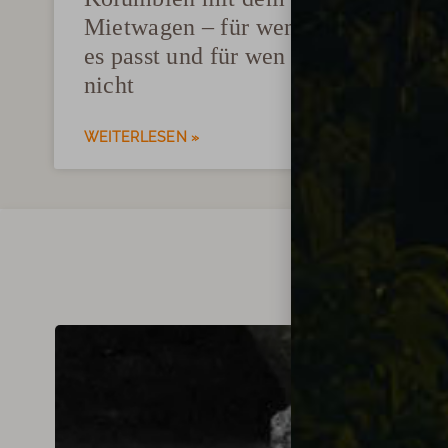
Mietwagen – für wen
„Im 
es passt und für wen
ehrl
nicht
über
WEITERLESEN »
WEIT