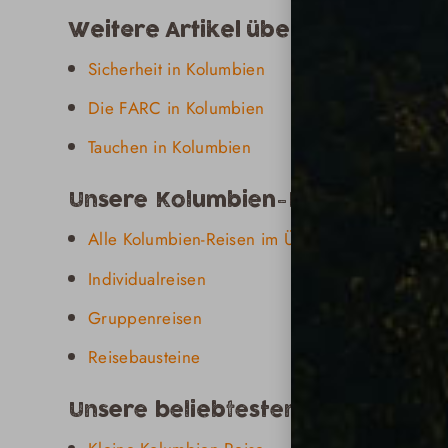
Weitere Artikel über Kolumbien 
Sicherheit in Kolumbien
Die FARC in Kolumbien
Tauchen in Kolumbien
Unsere Kolumbien-Reisen
Alle Kolumbien-Reisen im Überblick
Individualreisen
Gruppenreisen
Reisebausteine
Unsere beliebtesten Kolumbien-