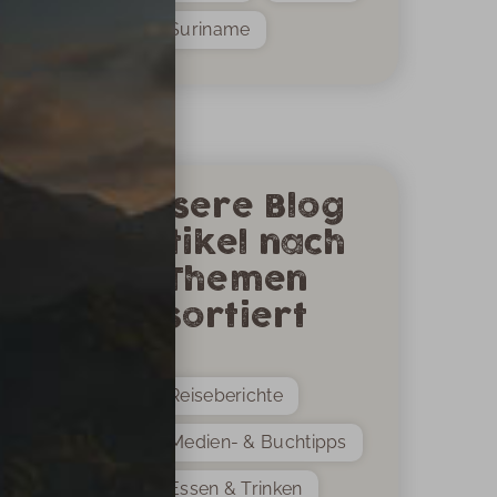
Suriname
Unsere Blog
Artikel nach
Themen
sortiert
Reiseberichte
Medien- & Buchtipps
Essen & Trinken