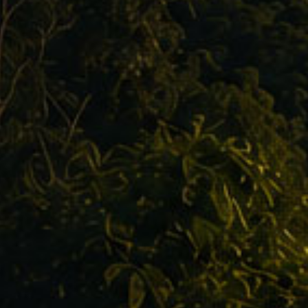
ressieren könnten
KOLUMBIEN
K
umbien-Interview:
Sicherheit in