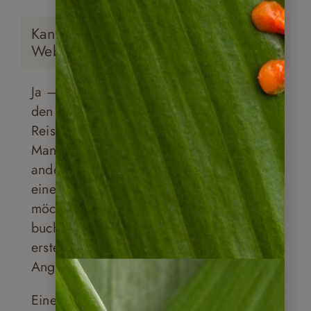
Kann ich die Reisen auf Ihrer
Webseite individuell anpassen?
Ja – und das ist sogar der Regelfall. In
den allermeisten Fällen werden unsere
Reisevorschläge individuell angepasst.
Manche Kunden wünschen sich einen
anderen Reiseverlauf, anderen gefällt
eine bestimmte Unterkunft besser oder sie
möchten bestimmte Ausflüge vorab
buchen – und andere weglassen. Wir
erstellen Ihnen daraus Ihr persönliches
Angebot.
Eine Ausnahme: Unsere geführten