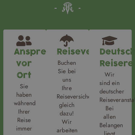
Ansprechpartner
Reiseversicheru
Deutsc
Buchen
vor
Reisere
Sie bei
Wir
Ort
uns
sind ein
Sie
Ihre
deutscher
haben
Reiseversicherungen
Reiseveranstal
während
gleich
Bei
Ihrer
dazu!
allen
Reise
Wir
Belangen
immer
arbeiten
liegt