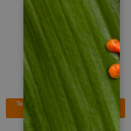
Buchung &
Reiseunterlagen
Wenn alles passt, buchen Sie — und
erhalten vor Ihrer Reise Ihre
Reiseunterlagen.
Teilen Sie uns Ihre Reisewünsche
mit