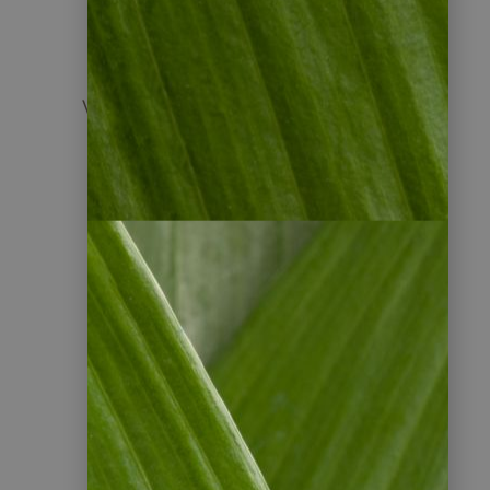
Beratung
Wir beraten Sie persönlich und geben
Empfehlungen.
3
Angebot
Sie erhalten ein individuelles,
unverbindliches Angebot.