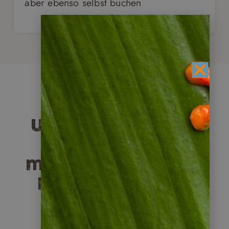
aber ebenso selbst buchen
Unsere Reiseziele
für
maßgeschneiderte
Individualreisen