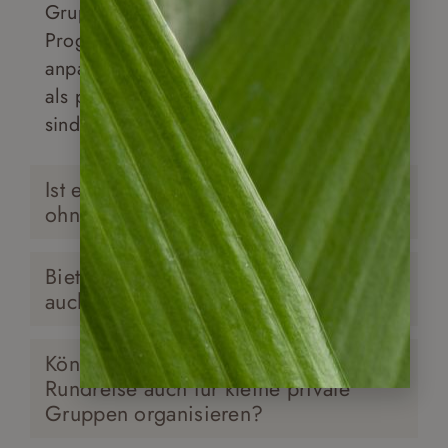
Gruppenreisen haben ein festes
Programm und sind nicht individuell
anpassbar. Sie können diese aber auch
als privat geführte Reise buchen – dann
sind Anpassungen möglich.
Ist eine individuelle Rundreise auch
ohne
Bieten Sie individuelle Rundreisen
auch für Familien mit Kindern an?
Können Sie eine individuelle
Rundreise auch für kleine private
Gruppen organisieren?