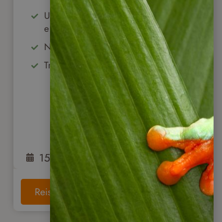
Umgebung des Vulkans Arenal
entdecken
Natur pur in der Region Boca Tapada
Traumstrände der Karibik genießen
15
Tage
ab
1.690
€
Reise anschauen