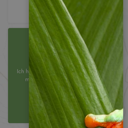
vertraut.
Sie haben Fragen?
Ich helfe Ihnen gerne weiter. Rufen Sie
mich an oder schreiben Sie mir.
Stefanie Lange
Ihre Reiseberaterin
+49 (0)6322 956 6011
Nachricht schreiben