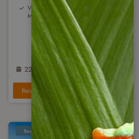
Vulkan Arenal, Manuel Antonio NP,
Monteverde Nebelwald
22
Tage
ab
3.150
€
Reise anschauen
Bestseller