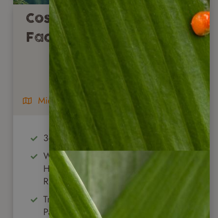
Costa Rica mit allen
Facetten
Mietwagenreise
3-wöchige Selbstfahrer-Rundreise
Wundervoller Mix aus beliebten
Highlights und abgelegenen
Regionen
Traumstrände an der Karibik- &
Pazifikküste