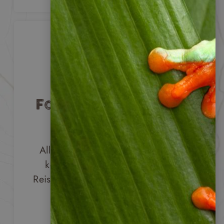
Faire & nachhaltige
Reisen
Alle unsere Reisen sind nachhaltig
konzipiert: Bei der Auswahl der
Reiseziele und Unterkünfte setzen wir
auf soziale, ökologische und
ökonomische Nachhaltigkeit.