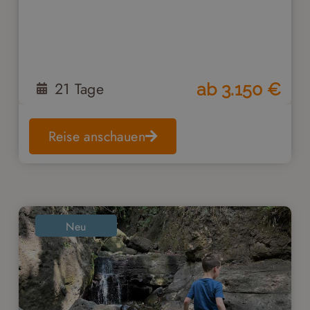
21
Tage
ab
3.150
€
Reise anschauen
Neu