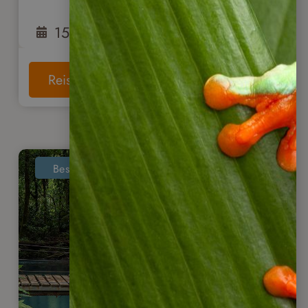
15
Tage
ab
2.225
€
Reise anschauen
Bestseller