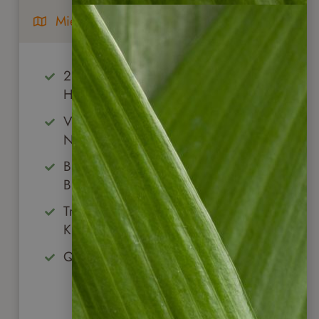
Mietwagenreise
2 Wochen Rundreise zu den
Highlights
Vulkan Arenal & Monteverde
Nebelwald
Bootstour & Nachtwanderung bei
Boca Tapada
Traumstrände der Pazifik- &
Karibikküste
Quetzal im Hochland entdecken