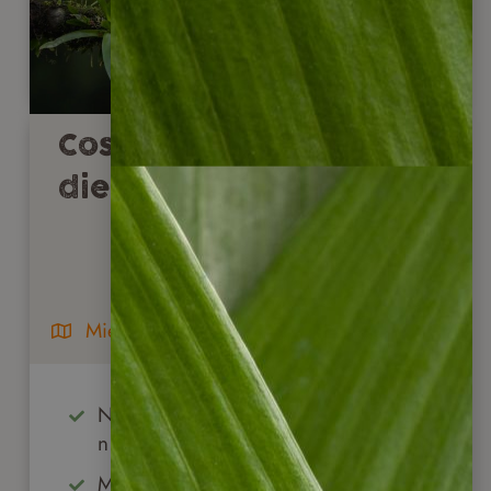
Costa Rica Special für
die Nebensaison 2026
Mietwagenreise
Nebensaison mit Sonderpreisen
nutzen (Mai/Juni & Sept./Okt.)
Monteverde Nebelwald erkunden