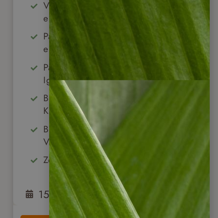
Von Pazifik bis Karibik – Panama
entdecken
Panama City – Altstadtflair & Skyline
erleben
Pazifikstrände & Bootsausflug zur Isla
Iguana
Bocas del Toro – Inselwelten &
Karibikflair
Boquete & El Valle – Nebelwald &
Vulkane
Zeit für eigene Entdeckungen
15
Tage
ab
2.550
€