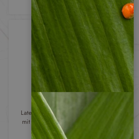
Reisen von
Lateinamerika-
Kennern
Wir haben viele Länder in
Lateinamerika selbst bereist und sind
mit den touristischen und kulturellen
Bedingungen vor Ort bestens