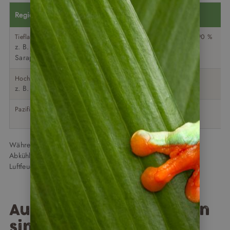
Region
Temperatur
Luftfeuchtigkeit
Tiefland & Regenwald
meist 28–35
hoch, oft bis zu 90 %
z. B. Tortuguero,
°C
Sarapiquí
Hochlagen
meist 20–25
geringer
z. B. Monteverde
°C
Pazifikküste
warm bis
je nach Jahreszeit
heiß
unterschiedlich
Während der Regenzeit sorgen kurze Schauer oft für etwas
Abkühlung – gleichzeitig steigt in manchen Regionen die
Luftfeuchtigkeit.
Auf einen Blick: Für wen
sind die Napur Tours