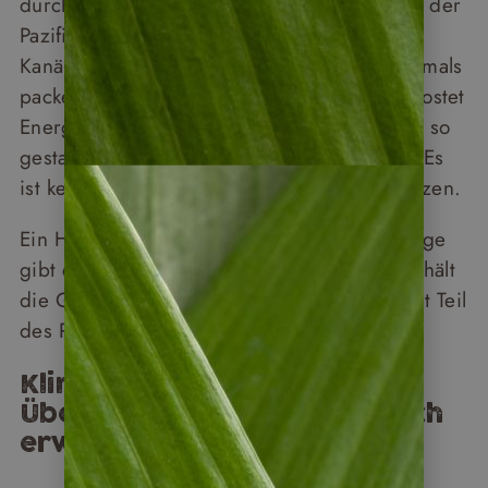
durch sieben verschiedene Regionen – von der
Pazifikküste über den Nebelwald bis zu den
Kanälen von Tortuguero. Das bedeutet mehrmals
packen, fahren, ankommen, einleben. Das kostet
Energie. Gleichzeitig sind die Tage bewusst so
gestaltet, dass Zeit zum Durchatmen bleibt. Es
ist keine Reise, bei der Sie durchs Land hetzen.
Ein Hinweis zu den Fahrtagen: Reine Fahrtage
gibt es nicht. Unterwegs zum nächsten Ziel hält
die Gruppe an Zwischenstopps. Die Fahrt ist Teil
des Programms.
Klima in Costa Rica im
Überblick: Was Sie körperlich
erwartet