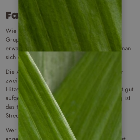
Fazit
Wie anstrengend sind unsere Costa Rica
Gruppenreisen wirklich? Weniger als viele
erwarten – aber man sollte wissen, worauf man
sich einlässt.
Die Ausflüge sind keine Trekkingtouren. Wer
zwei Stunden gemächlich spazieren und mit
Hitze und Luftfeuchtigkeit umgehen kann, ist gut
aufgestellt. Die eigentliche Herausforderung ist
das tropische Klima – nicht unbedingt die
Strecken.
Wer auf einen Rollator oder Rollstuhl
angewiesen ist oder stark hitzeempfindlich ist,