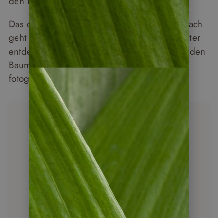
den Bäumen hängen.
Das dauert etwa fünf bis zehn Minuten. Danach
geht die Gruppe weiter. Hundert Meter weiter
entdeckt Ihr Guide eine Bande Brüllaffen in den
Baumkronen. Wieder staunen, beobachten,
fotografieren, erklären – und weitergehen.
Unser Tipp
Costa Rica
Gruppenreisen