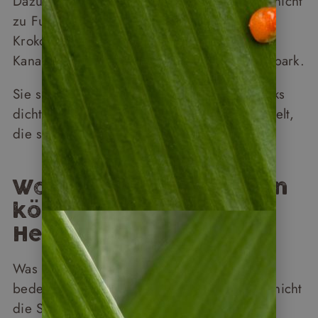
Dazu kommen Ausflüge, bei denen Sie gar nicht
zu Fuß unterwegs sind, zum Beispiel die
Krokodil-Bootstour am Tárcoles Fluss, die
Kanalfahrten durch den Tortuguero Nationalpark.
Sie sitzen gemütlich im Boot, rechts und links
dichter Regenwald. Darin Costa Ricas Tierwelt,
die sich mal mehr, mal weniger zeigt.
Was sind die wirklichen
körperlichen
Herausforderungen?
Was manche bei der Reiseplanung oft nicht
bedenken: Die größte Herausforderung ist nicht
die Strecke, sondern das Klima.