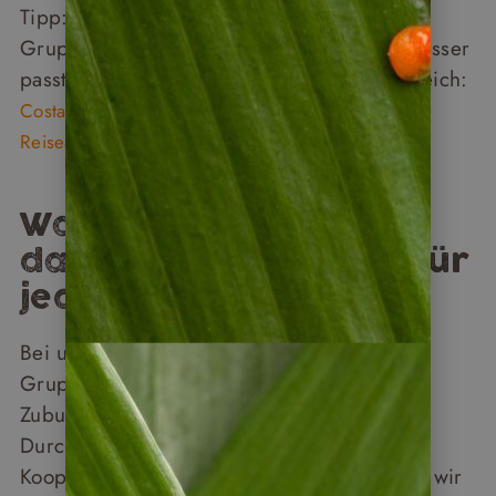
Tipp: Wer noch unsicher ist, ob eher eine
Gruppenreise oder eine Mietwagenreise besser
passt, findet hier einen ausführlichen Vergleich:
Costa Rica mit Mietwagen oder Gruppe: Welche
Reiseart passt besser zu Ihnen?
Was tut Napur Tours
dafür, dass die Reise für
jeden angenehm ist?
Bei unseren organisierten Costa Rica
Gruppenreisen handelt es sich um
Zubucherreisen: Sie buchen über uns, die
Durchführung vor Ort übernimmt unser
Kooperationspartner in Costa Rica, mit dem wir