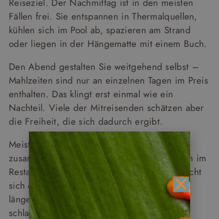
Reiseziel. Der Nachmittag ist in den meisten
Fällen frei. Sie entspannen in Thermalquellen,
kühlen sich im Pool ab, spazieren am Strand
oder liegen in der Hängematte mit einem Buch.
Den Abend gestalten Sie weitgehend selbst –
Mahlzeiten sind nur an einzelnen Tagen im Preis
enthalten. Das klingt erst einmal wie ein
Nachteil. Viele der Mitreisenden schätzen aber
die Freiheit, die sich dadurch ergibt.
Meist findet schließt sich die Reisegruppe
zusammen. Entweder speist man gemeinsam im
Restaurant des Hotels. Oder die Gruppe sucht
sich ein Restaurant in der Nähe. Wer noch
länger plaudern möchte, tut das. Wer früh
schlafen gehen möchte, geht früh schlafen.