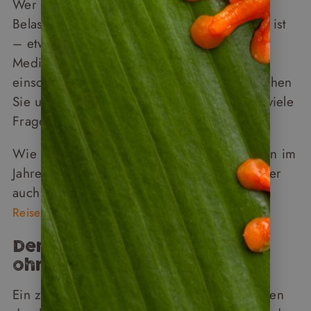
Wer Wärme gewohnt ist, wird das kaum als
Belastung empfinden. Wer hitzeempfindlich ist
– etwa durch bestimmte Erkrankungen oder
Medikamente – sollte das realistisch
einschätzen. Wenn Sie unsicher sind: Sprechen
Sie uns gerne an. Im Gespräch lassen sich viele
Fragen direkter klären.
Wie sich Klima, Regenzeit und Temperaturen im
Jahresverlauf unterscheiden, erklären wir aber
auch ausführlich in unserem
Artikel zur besten
.
Reisezeit für Costa Rica
Der Reisetakt: rhythmisch,
ohne zu hetzen
Ein zweiter Faktor: Die Reise führt in 14 Tagen