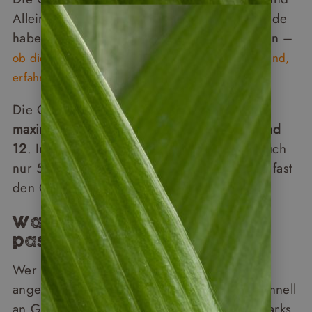
Alleinreisenden zusammen. Für Alleinreisende
haben wir einen eigenen Artikel geschrieben –
ob die Reisen auch für Alleinreisende geeignet sind,
erfahren Sie hier.
Die Gruppen sind bewusst klein gehalten:
maximal 16 Teilnehmer, meist zwischen 8 und
12
. In der Nebensaison reisen manchmal auch
nur 5 Personen zusammen – was der Reise fast
den Charakter einer Privatführung gibt.
Wann die Reise eher nicht
passt
Wer auf einen Rollator oder Rollstuhl
angewiesen ist, stößt auf unseren Reisen schnell
an Grenzen. Das Gelände in den Nationalparks