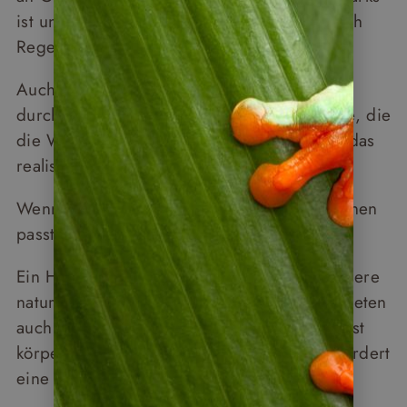
ist uneben, Treppen kommen vor – und nach
Regen sind die Böden tief und schlammig.
Auch wer stark hitzeempfindlich ist – etwa
durch Herzerkrankungen oder Medikamente, die
die Wärmeregulation beeinflussen – sollte das
realistisch einschätzen.
Wenn Sie unsicher sind, ob die Reise zu Ihnen
passt: Rufen Sie uns gerne an.
Ein Hinweis: Diese Einschätzung gilt für unsere
naturkundlichen Kleingruppenreisen. Wir bieten
auch eine E-Bike-Gruppenreise an – diese ist
körperlich deutlich anspruchsvoller und erfordert
eine gute Kondition.