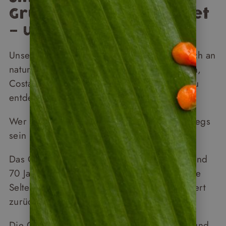
Gruppenreisen geeignet
– und für wen nicht?
Unsere geführten Gruppenreisen richten sich an
naturinteressierte Menschen, die Lust haben,
Costa Rica in einem gemächlichen Tempo zu
entdecken.
Wer zwei Stunden entspannt zu Fuß unterwegs
sein kann, ist körperlich gut aufgestellt.
Das Gästeprofil liegt im Kern zwischen 55 und
70 Jahren – Gäste bis in die 80er sind keine
Seltenheit und kommen regelmäßig begeistert
zurück.
Die Gruppen setzen sich meist aus Paaren und