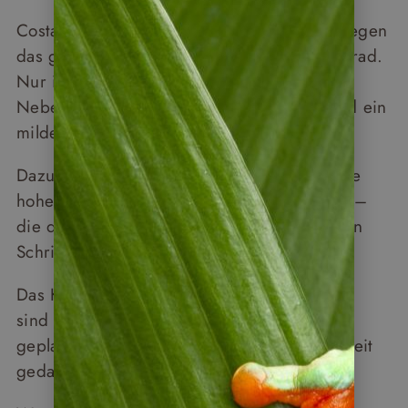
Costa Rica ist tropisch. Die Temperaturen liegen
das ganze Jahr über zwischen 28 und 35 Grad.
Nur in Höhenlagen – etwa im Monteverde
Nebelwald – erwartet Sie mit rund 25 Grad ein
milderes Klima.
Dazu kommt in den Regenwaldgebieten eine
hohe Luftfeuchtigkeit von bis zu 90 Prozent –
die drückt auf den Kreislauf und macht jeden
Schritt etwas schwerer.
Das Klima fordert den Organismus. Deshalb
sind viele Ausflüge bewusst am Vormittag
geplant, und der Nachmittag als Erholungszeit
gedacht.