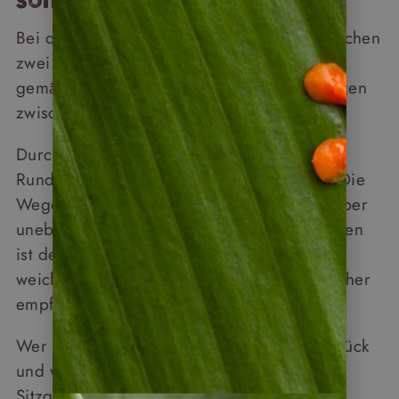
sonst noch wissen sollten
Bei den meisten Wanderungen dauern zwischen
zwei und vier Stunden. Sie gehen in einem
gemächlichen Tempo und die Distanzen liegen
zwischen vier und sechs Kilometern.
Durch die meisten Nationalparks führen
Rundwanderwege, mal kürzer, mal länger. Die
Wege sind typische Waldwege: angelegt, aber
uneben, wurzelig. In regenreicheren Monaten
ist der Boden an manchen Stellen etwas
weicher. Regenfeste Wanderschuhe sind daher
empfehlenswert.
Wer nicht mehr spazieren möchte, geht zurück
und wartet am Eingang. Meist gibt es dort
Sitzgelegenheiten, manchmal mit Café.