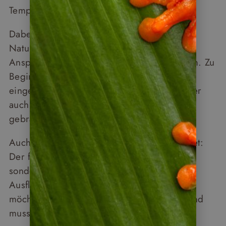
Tempo der Gruppe an.
Dabei ist die Reiseleitung mehr als ein
Naturführer. Sie ist Organisator,
Ansprechpartner und Problemlöser in einem. Zu
Beginn der Reise wird eine Chat-Gruppe
eingerichtet – für den täglichen Ablauf, aber
auch für den Fall, dass abends noch etwas
gebraucht wird.
Auch der Reiseablauf ist bewusst so gestaltet:
Der freie Nachmittag ist kein Lückenfüller,
sondern Teil des Konzepts. Wer nach einem
Ausflug erschöpft ist, erholt sich. Wer mehr
möchte, findet optionale Aktivitäten. Niemand
muss sich erklären.