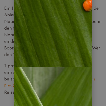
Ein Hinweis: An manchen Tagen ändert sich der
Ablauf. Für die Wanderung im Monteverde
Nebelwald brechen Sie mit Ihrer Reisegruppe in
den frühen Morgenstunden auf – weil Tiere,
Nebel und Stille genau dann am
eindrucksvollsten sind. Ähnliches gilt für die
Bootstour durch die Kanäle von Tortuguero. Wer
den Wecker stellt, wird belohnt.
Tipp: Wie ein typischer Reiseverlauf mit
einzelnen Reisetagen aussieht, sehen Sie
beispielsweise bei unserer
zweiwöchigen Costa
mit deutschsprachiger
Rica Gruppenreise
Reiseleitung in kleiner Gruppe.