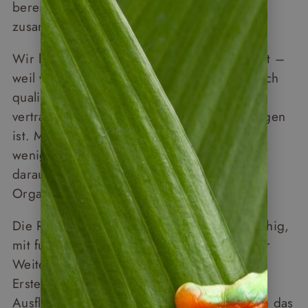
bereits seit vielen Jahren zuverlässig
zusammenarbeiten.
Wir haben diese Reisen bewusst ausgewählt –
weil wir wissen, dass die Guides dort wirklich
qualifiziert sind: erfahren, einfühlsam, und
vertraut damit, dass eine Gruppe nie homogen
ist. Manche Teilnehmer sind sehr fit, andere
weniger. Die Guides wissen das und gehen
darauf ein – das ist für sie Teil der
Organisation.
Die Reiseleitung ist lizenziert, deutschsprachig,
mit fundierter Ausbildung und regelmäßiger
Weiterbildung in Ornithologie, Botanik und
Erster Hilfe. Die Guides kennen die
Ausflugsziele in- und auswendig und passen das