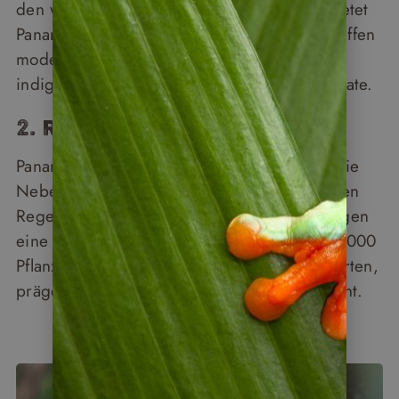
den weißen Stränden der San-Blas-Inseln bietet
Panama atemberaubende Kontraste. Hier treffen
moderne Metropolen wie Panama City auf
indigene Traditionen und geschützte Reservate.
2. Reiche Pflanzenwelt
Panama ist ein Paradies für Naturfreunde. Die
Nebelwälder im Hochland und die tropischen
Regenwälder auf der Karibikseite beherbergen
eine beeindruckende Artenvielfalt. Über 10.000
Pflanzenarten, darunter viele endemische Arten,
prägen die Landschaft mit ihrer Farbenpracht.