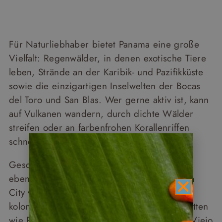
Für Naturliebhaber bietet Panama eine große
Vielfalt: Regenwälder, in denen exotische Tiere
leben, Strände an der Karibik- und Pazifikküste
sowie die einzigartigen Inselwelten der Bocas
del Toro und San Blas. Wer gerne aktiv ist, kann
auf Vulkanen wandern, durch dichte Wälder
streifen oder an farbenfrohen Korallenriffen
schnorcheln.
Geschichts- und Kulturliebhaber kommen
ebenfalls auf ihre Kosten. Städte wie Panama
City verbinden moderne Architektur mit
kolonialem Charme, während historische Stätten
wie Portobelo oder die Ruinen von Panama Viejo