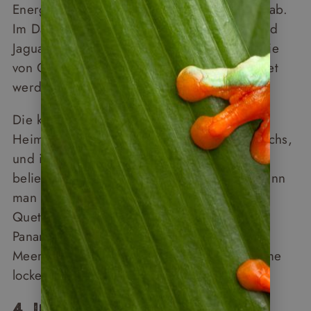
Energiesparmodus an den dicken Ästen herab.
Im Darien-Nationalpark schleichen Tapire und
Jaguare durchs dichte Gestrüpp, während sie
von Greifvögeln und Soldatenaras beobachtet
werden.
Die karibische Inselwelt Bocas del Toro ist
Heimat des leuchtenden bunten Pfeilgiftfroschs,
und in der Region um Boquete – einem
beliebten Hotspot für Vogelbeobachter – kann
man mit etwas Glück den farbenprächtigen
Quetzal sehen. Auch die Unterwasserwelt
Panamas begeistert: Buckelwale, Delfine,
Meeresschildkröten und bunte Fischschwärme
locken jedes Jahr Taucher aus aller Welt an.
4. Inselwelten im