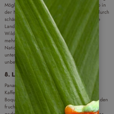
Möglichkeiten: Flüsse wie der Chiriquí Viejo in
der Nähe von Boquete sind ideal, um sich durch
schäumende Stromschnellen durch tropische
Landschaften zu winden. Wer tiefer in die
Wildnis eintauchen möchte, kann eine
mehrtägige Trekking-Tour durch den Darién-
Nationalpark an der Grenze zu Kolumbien
unternehmen, einen der letzten nahezu
unberührten Regenwälder Mittelamerikas.
8. Land des Kaffees
Panama ist unter Kennern für hochwertigen
Kaffee bekannt, insbesondere die Region
Boquete im Hochland von Chiriquí. Hier, in den
fruchtbaren Vulkanböden des Volcán Barú,
gedeiht die berühmte Geisha-Bohne, eine der