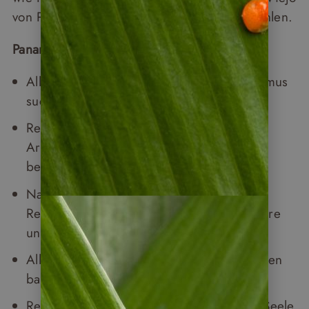
von Panamas bewegter Vergangenheit erzählen.
Panama passt als Reiseziel für:
Alle, die ein Reiseziel mit weniger Tourismus
suchen
Reisende, die gerne Städte mit kolonialer
Architektur, Geschichte und Kultur
besichtigen
Naturliebhaber, die gerne in tropischen
Regenwäldern wandern und exotische Tiere
und Pflanzen entdecken möchten
Alle, die gerne an wunderschönen Stränden
baden und entspannen
Reisende, die auf karibischen Inseln die Seele