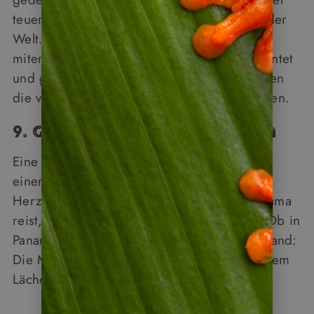
teuersten und aromatischsten Kaffeesorten der
Welt. Auf Kaffeetouren können Besucher
miterleben, wie die Bohnen angebaut, geerntet
und geröstet werden – und bei Verkostungen
die vielfältigen Geschmacksnuancen genießen.
9. Gastfreundliche Menschen
Eine der schönsten Schätze, die Panama für
einen Urlaub so reizvoll machen, ist die
Herzlichkeit der Menschen. Wer durch Panama
reist, wird sich schnell willkommen fühlen. Ob in
Panama City oder auf einem Dorf im Hinterland:
Die Menschen begegnen Reisenden mit einem
Lächeln und großer Hilfsbereitschaft.