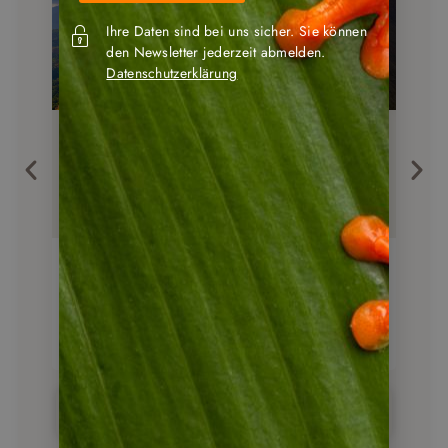
Ihre Daten sind bei uns sicher. Sie können
den Newsletter jederzeit abmelden.
Datenschutzerklärung
Mietwagenreise
Mietw
Panama Clásico –
Pa
2 Wochen Rundreise voller
3 
Highlights
In
15
Tage
ab
2.550
€
Reise anschauen
Panama Urlaub - alle Reisevoschläge