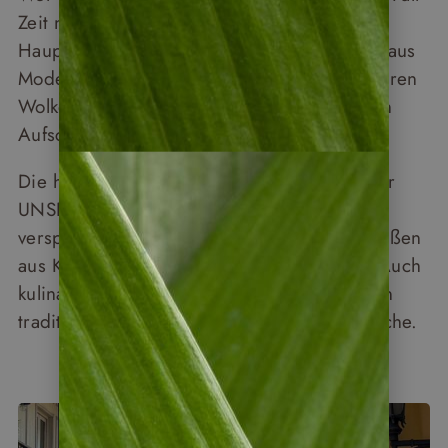
Zeit nehmen, Panama City zu erkunden. Die
Hauptstadt ist eine faszinierende Mischung aus
Moderne und Geschichte. Die Skyline mit ihren
Wolkenkratzern spiegelt den wirtschaftlichen
Aufschwung des Landes wider.
Die historische Altstadt Casco Viejo, von der
UNSESCO zum Weltkulturerbe ernannt,
versprüht mit kolonialen Gebäuden und Straßen
aus Kopfsteinpflaster ein charmantes Flair. Auch
kulinarisch hat die Stadt viel zu bieten – von
traditionellen Märkten bis zu gehobener Küche.