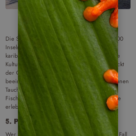
Die San-Blas-Inseln, ein Archipel mit über 300
Inseln, bieten kristallklares Wasser, weiße
karibische Traumstrände und Einblicke in die
Kultur der Guna Yala. Auf der Pazifikseite lockt
der Coiba-Nationalpark mit einer
beeindruckenden Unterwasserwelt. Hier können
Taucher Meeresschildkröten, bunte
Fischschwärme und manchmal sogar Walhaie
erleben.
5. Panama City
Wer nach Panama reist, sollte sich in jedem Fall