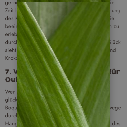
gerne als 8. Weltwunder bezeichnet. Wer die
Zeit hat, dem empfehlen wir eine Durchquerung
des Kanals. Diese bietet die Gelegenheit, die
beeindruckende Schleusenmechanik hautnah zu
erleben. Danach leitet der Kanal die Schiffe
durch üppige Regenwälder und mit etwas Glück
sieht man am Ufer, Affen, tropische Vögel und
Krokodile.
7. Vielfältige Möglichkeiten für
Outdoorfans
Wer gerne aktiv ist, der wird in Panama
glücklich. Ein Hotspot für Outdoorfans ist
Boquete im Hochland. Hier locken Wanderwege
durch dichte Nebelwälder, beeindruckende
Hängebrücken und der Aufstieg zum Gipfel des