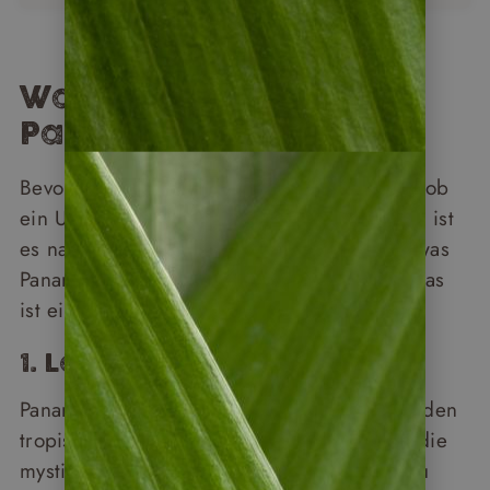
Was erwartet mich in
Panama?
Bevor Sie die Entscheidung treffen können, ob
ein Urlaub in Panama für Sie infrage kommt, ist
es natürlich erst einmal wichtig zu wissen, was
Panama als Reiseland zu bieten hat – und das
ist eine Menge:
1. Land der Vielfalt
Panama ist ein Urlaubsziel der Vielfalt. Von den
tropischen Regenwäldern des Darien über die
mystischen Nebelwälder im Hochland bis zu