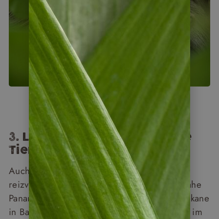
3. Lebensraum für exotische
Tiere
Auch für Tierliebhaber ist Panama ein sehr
reizvolles Ziel: Im Soberanía-Nationalpark nahe
Panama-Stadt tummeln sich Brüllaffen und Tukane
in Baumkronen umher und Faultiere hängen im