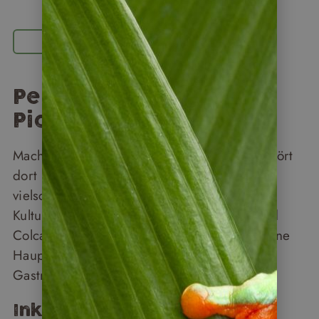
Hochkultur & Wildnis
Peru – mehr als Machu
Picchu
Machu Picchu ist weltbekannt – aber Peru hört
dort nicht auf. Das Land gehört zu den
vielschichtigsten Reisezielen der Welt: Inka-
Kultur und Andenlandschaft, Titicacasee und
Colca Canyon, Amazonas-Regenwald und eine
Hauptstadt, die seit Jahren zu den besten
Gastronomiezielen der Welt zählt.
Inka-Kultur und