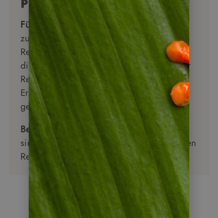
Peru Überblick
Für wen geeignet:
Peru ist eines der
zugänglichsten und vielseitigsten
Reiseziele in Südamerika – ideal für alle,
die Kultur, Geschichte und Natur in einer
Reise verbinden möchten. Auch für
Erstreisende nach Südamerika sehr gut
geeignet.
Beste Reisezeit:
September und Oktober
sind ideal. Ab November beginnt in vielen
Regionen die Regenzeit.
Peru Reisen entdecken