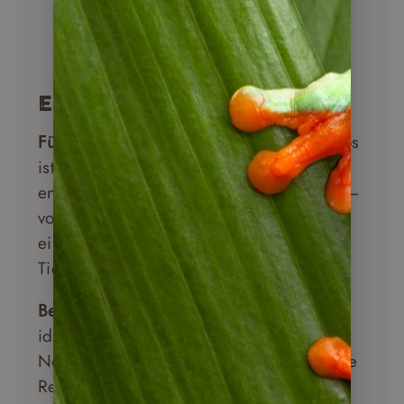
Ecuador Überblick
Für wen geeignet:
Ecuador mit Galápagos
ist ideal für Naturreisende, die auf
engstem Raum maximale Vielfalt suchen –
von Vulkanen über Regenwald bis zu
einem der außergewöhnlichsten
Tierparadiese der Welt.
Beste Reisezeit im Herbst:
September ist
ideal, Oktober gut bereisbar. Ab
November beginnt in vielen Regionen die
Regenzeit.