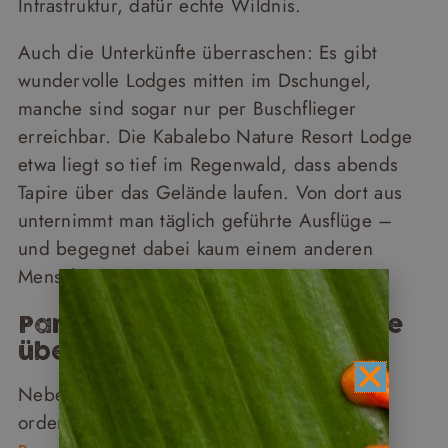
Infrastruktur, dafür echte Wildnis.
Auch die Unterkünfte überraschen: Es gibt
wundervolle Lodges mitten im Dschungel,
manche sind sogar nur per Buschflieger
erreichbar. Die Kabalebo Nature Resort Lodge
etwa liegt so tief im Regenwald, dass abends
Tapire über das Gelände laufen. Von dort aus
unternimmt man täglich geführte Ausflüge –
und begegnet dabei kaum einem anderen
Menschen.
Paramaribo – eine Stadt, die
überrascht
Neben der Natur bietet Suriname eine
ordentliche Portion Kultur. Die Hauptstadt