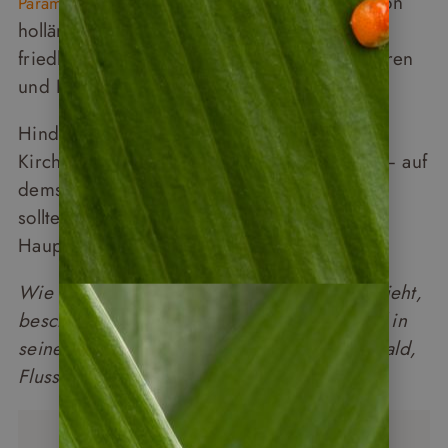
ist UNESCO-Welterbe, geprägt von
Paramaribo
holländischer Kolonialarchitektur und einem
friedlichen Miteinander verschiedener Kulturen
und Religionen.
Hindutempel, Moscheen, Synagogen und
Kirchen stehen buchstäblich Seite an Seite – auf
demselben Platz. Wer nach Suriname reist,
sollte mindestens zwei bis drei Tage für die
Hauptstadt einplanen.
Wie eine Suriname-Reise in der Praxis aussieht,
beschreibt Napur-Tours-Kunde Uwe Zündorf in
seinem
– drei Wochen Regenwald,
Reisebericht
Flussfahrten und Kultur aus erster Hand.