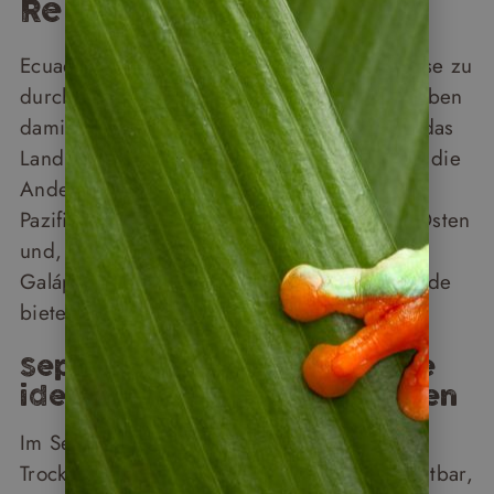
Reise
Ecuador ist klein genug, um es in einer Reise zu
durchqueren – und groß genug, um ein Leben
damit zu füllen. Auf engstem Raum vereint das
Land vier völlig verschiedene Landschaften: die
Anden mit ihren Vulkanen und Märkten, die
Pazifikküste, den Amazonas-Regenwald im Osten
und, 1.000 Kilometer vor der Küste, die
Galápagos-Inseln. Kein anderes Land der Erde
bietet diese Dichte an Naturerlebnissen.
September und Oktober: die
ideale Reisezeit für die Anden
Im September herrscht in den Anden
Trockenzeit – die Vulkangipfel sind klar sichtbar,