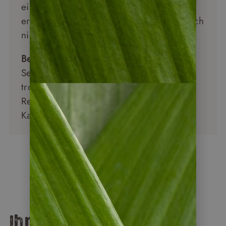
einer noch nicht überlaufenen Region
erleben möchten – und dabei von deutlich
niedrigeren Preisen profitieren wollen.
Beste Reisezeit an der Karibikküste:
September und Oktober gelten als die
trockensten und sonnigsten Monate. Der
Rest des Landes hat Regenzeit – die
Karibikseite ist die Ausnahme.
Costa Rica Reisen entdecken
Ihre Herbstreise nach