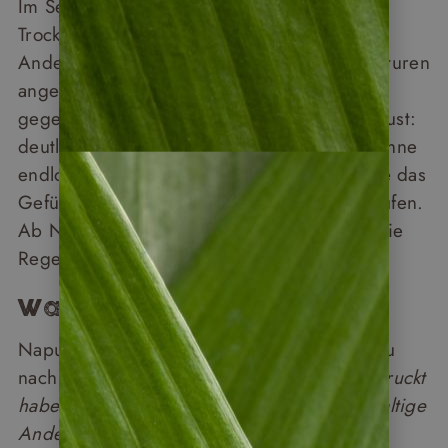
Im September und Oktober neigt sich die
Trockenzeit dem Ende – das Wetter in den
Anden ist stabil, die Sicht klar, die Temperaturen
angenehm. Der entscheidende Vorteil
gegenüber der Hochsaison im Juli und August:
deutlich weniger Besucher. Machu Picchu ohne
endlose Warteschlangen, der Inka Trail ohne das
Gefühl, einer Wandergruppe hinterherzulaufen.
Ab November beginnt in vielen Regionen die
Regenzeit.
Was unsere Kunden sagen
Napur-Tours-Kundin Susanne beschreibt Peru
nach ihrer Rückkehr so:
„Besonders beeindruckt
haben uns die einzigartige Natur, das gewaltige
Andengebirge mit seiner traditionellen