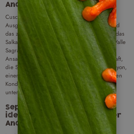
Andenlandschaft
Cusco und das Heilige Tal der Inka sind der
Ausgangspunkt für die meisten Reisen – und
das zu Recht. Machu Picchu, der Inka Trail, das
Salkantay-Trekking, die Terrassenfelder des Valle
Sagrado: Hier liegt eine der dichtesten
Ansammlungen an Geschichte und Landschaft,
die Südamerika zu bieten hat. Im Colca Canyon,
einer der tiefsten Schluchten der Welt, fliegen
Kondore so nah vorbei, dass man den Wind
unter ihren Flügeln spürt.
September und Oktober:
ideale Bedingungen, weniger
Andrang