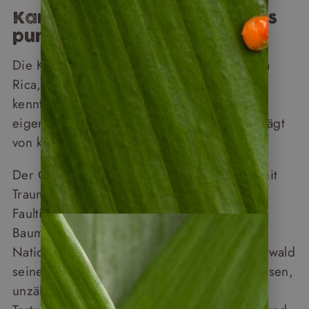
Karibisches Flair und Wildnis
pur
Die Karibikküste ist das Gegenteil von Costa
Rica, wie man es aus Hochglanzprospekten
kennt. Cahuita und Puerto Viejo haben ein
eigenes Tempo – entspannt, bunt und geprägt
von karibischer Leichtigkeit.
Der Cahuita Nationalpark verbindet Natur mit
Traumstränden. Die Chancen stehen gut,
Faultiere im Baum und Brüllaffen in den
Baumwirpfeln zu erspähen. Im Manzanillo
Nationalpark weiter südlich zeigt der Regenwald
seine ganze Tierwelt: Affen, Schlangen, Echsen,
unzählige Vogelarten. Weiter nördlich liegt