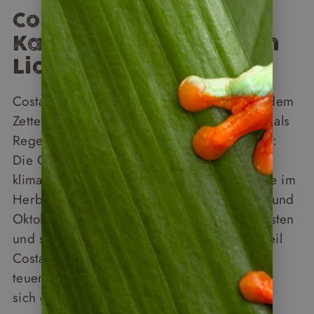
Costa Rica – die
Karibikküste im besten
Licht
Costa Rica hat im Herbst kaum jemand auf dem
Zettel – das Land gilt zu dieser Zeit offiziell als
Regenzeitgebiet. Was die wenigsten wissen:
Die Cordillera Central teilt das Land in zwei
klimatische Welten. Während die Pazifikseite im
Herbst Regen bekommt, zählen September und
Oktober an der Karibikküste zu den trockensten
und sonnigsten Monaten des Jahres. Und weil
Costa Rica in der Hochsaison eines der
teuersten Reiseziele Mittelamerikas ist, lohnt
sich der Herbst gleich doppelt.