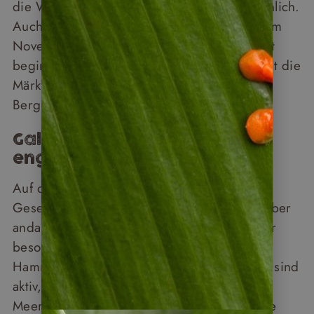
die Wege trockener, das Licht außergewöhnlich.
Auch der Oktober ist gut bereisbar, bevor im
November in vielen Regionen die Regenzeit
beginnt. Wer Ecuador im Herbst bereist, hat die
Märkte, die Wanderwege und die
Berglandschaften weitgehend für sich.
Galápagos: Wildnis auf
engstem Raum
Auf den Galápagos-Inseln gelten eigene
Gesetze. Die Garúa-Jahreszeit, die bis Oktober
andauert, ist für Taucher und Tierbeobachter
besonders reizvoll: Das kühle Wasser zieht
Hammerhaie und Wale an, die Schildkröten sind
aktiv, die Seelöwen unerschrocken, die
Meerechsen überall. Und der entscheidende