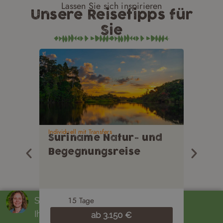
Lassen Sie sich inspirieren
Unsere Reisetipps für
Sie
Individuell mit Transfers
Gruppenre
Suriname Natur- und
Costa
Begegnungsreise
geme
Stefanie Lange
15
Tage
15
Ihre Reiseberaterin
ab
3.150
€