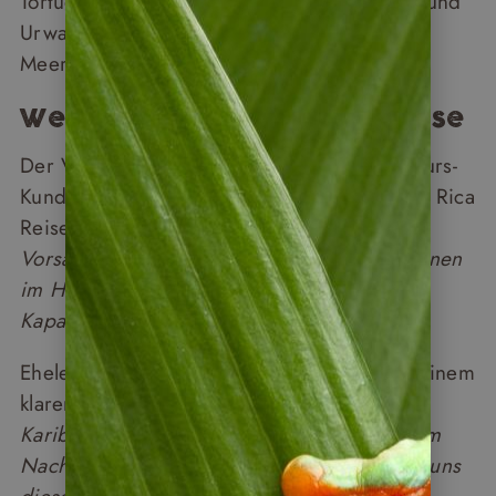
Tortuguero – ein Labyrinth aus Flussarmen und
Urwald, einer der wichtigsten Nistplätze für
Meeresschildkröten weltweit.
Wenige Touristen, faire Preise
Der Vorteil im Herbst ist spürbar. Napur-Tours-
Kunde Fabio beschreibt es nach ihrer Costa Rica
Reise im Herbst:
„Man merkte, dass noch
Vorsaison war – es hatte nur etwa 20 Personen
im Hotel, wohl weniger als ein Viertel der
Kapazität.“
Eheleute T.-J. kommen nach ihrer Reise zu einem
klaren Fazit:
„Besonders gut hat uns die
Karibikseite gefallen – hier hätten wir uns im
Nachhinein sogar mehr Zeit gewünscht, da uns