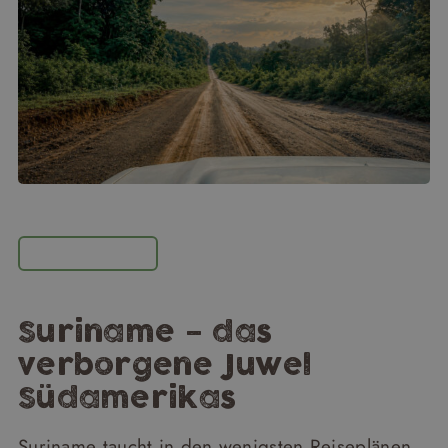
Geheimtipp
Suriname – das
verborgene Juwel
Südamerikas
Suriname taucht in den wenigsten Reiseplänen