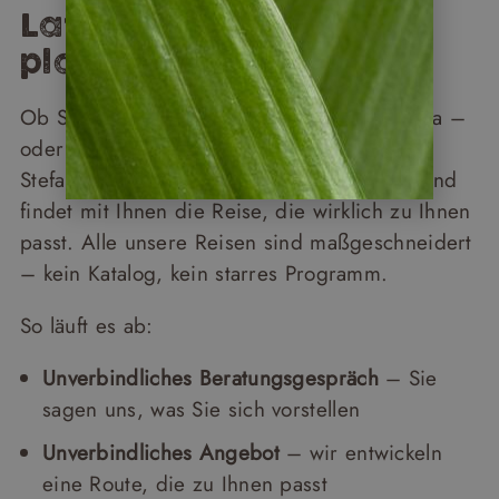
Lateinamerika – wir
planen sie mit Ihnen
Ob Suriname, Ecuador, Peru oder Costa Rica –
oder eine Kombination aus zwei Ländern:
Stefanie Lange berät Sie gerne persönlich und
findet mit Ihnen die Reise, die wirklich zu Ihnen
passt. Alle unsere Reisen sind maßgeschneidert
– kein Katalog, kein starres Programm.
So läuft es ab:
Unverbindliches Beratungsgespräch
– Sie
sagen uns, was Sie sich vorstellen
Unverbindliches Angebot
– wir entwickeln
eine Route, die zu Ihnen passt