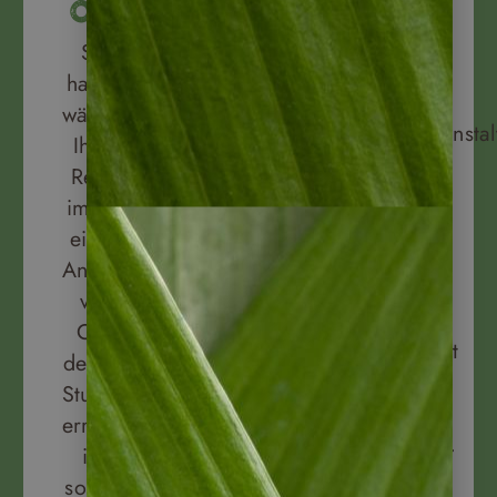
Wir
Ort
uns
sind
Sie
Ihre
ein
haben
Reiseversicherungen
deutscher
während
gleich
Reiseveranstal
Ihrer
dazu!
Bei
Reise
Wir
allen
immer
arbeiten
Belangen
einen
mit
liegt
Ansprechpartner
der
das
vor
Hanse
deutsche
Ort,
Merkur
Reiserecht
der 24
Versicherung
unserem
Stunden
zusammen.
Handeln
erreichbar
zugrunde.
ist,
sollten