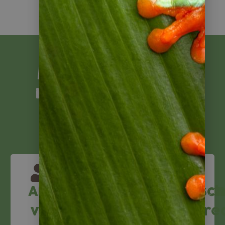
Mit Napur Tours
reisen Sie sicher
Ansprechpartner
Reiseversicheru
Deutsch
Buchen
vor
Reisere
Sie bei