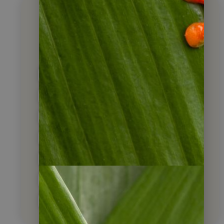
Über welches Land
möchten Sie mehr
erfahren?
Argentinien
Belize
Brasilien
Chile
Costa Rica
Ecuador
Guatemala
Kolumbien
Kuba
Nicaragua
Panama
Peru
Suriname