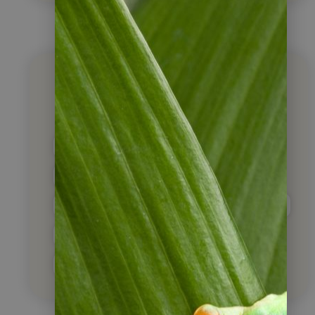
Unsere Blog Artikel
nach Themen sortiert
Reiseberichte
Medien- & Buchtipps
Essen & Trinken
Flora & Fauna
Kultur & Geschichte
Outdoor & Adventure