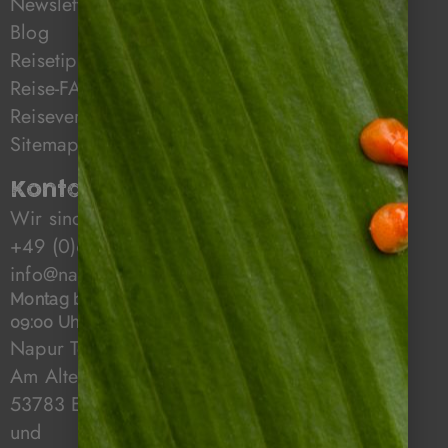
Newsletter
Blog
Reisetipps
Reise-FAQ
Reiseversicherung
Sitemap
Kontakt & Öffnungszeiten
Wir sind für Sie da!
+49 (0)6322 / 956 6011
info@napurtours.de
Montag bis Freitag:
09:00 Uhr - 18:00 Uhr
Napur Tours GmbH
Am Alten Weingarten 7
53783 Eitorf
und