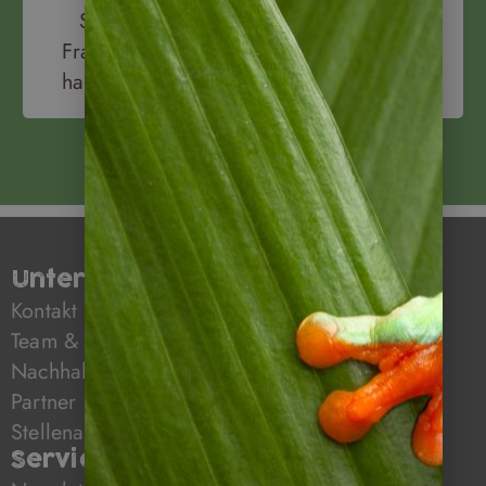
Sie
Fragen
haben!
Unternehmen
Kontakt
Team & Mission
Nachhaltiges Reisen mit Napur Tours
Partner
Stellenangebote
Service