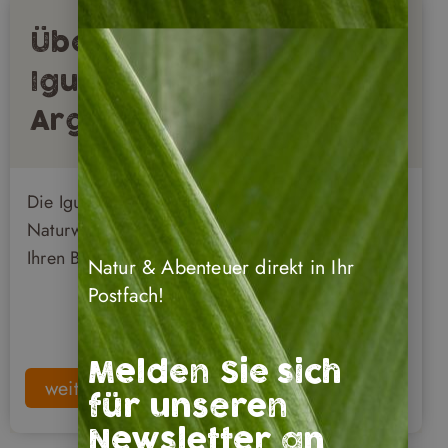
Überwältigend: Die
Iguazu Wasserfälle in
Argentinien & Brasilien
Die Iguazu Wasserfälle zählen sicher zu den
Naturwundern unserer Erde. Infos & Tipps für
Ihren Besuch finden Sie hier.
Natur & Abenteuer direkt in Ihr
Postfach!
Melden Sie sich
weiterlesen
für unseren
Newsletter an