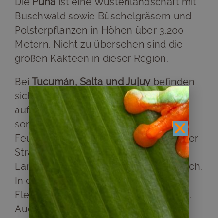
Die
Puna
ist eine Wüstenlandschaft mit
Buschwald sowie Büschelgräsern und
Polsterpflanzen in Höhen über 3.200
Metern. Nicht zu übersehen sind die
großen Kakteen in dieser Region.
Bei
Tucumán, Salta und Jujuy
befinden
sich große Gebirge, an denen sich
aufsteigende Wolken abregnen und
somit das Wachstum subtropische
Feuchtwälder begünstigen. Entlang der
Straße „Ruta 9“ wird dieses
Landschaftsbild besonders eindrücklich.
In den Wäldern gibt es viele Moose,
Flechten, Lianen und Orchideenarten.
Auch
Weinanbau
wird hier betrieben,