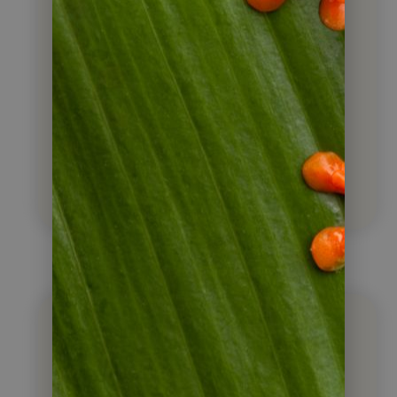
Costa Rica
Ecuador
Guatemala
Kolumbien
Kuba
Nicaragua
Panama
Peru
Suriname
Unsere Blog Artikel
nach Themen sortiert