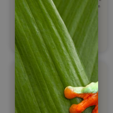
beraten Sie umfassend und machen Ihnen
ein unverbindliches Angebot.
+49 (0)6322 / 956 6011
info@napurtours.de
Über welches Land
möchten Sie mehr
erfahren?
Argentinien
Belize
Brasilien
Chile