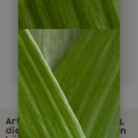
Reiseberichte
Medien- & Buchtipps
Essen & Trinken
Flora & Fauna
Kultur & Geschichte
Outdoor & Adventure
Artikel aus unserem Blog,
die Sie auch interessieren