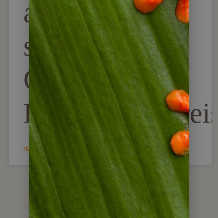
anstrengend
sind unsere
Costa Rica
Kleingruppenrei
WEITERLESEN »
weitere Blogartikel lesen