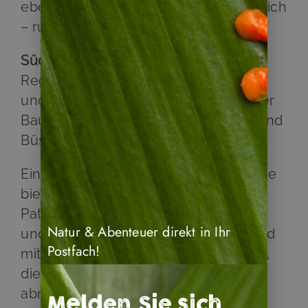
ebenso wie in der Gegend weiter südlich
– rund um Mendoza.
Südlich des Río Colorado
beginnt die
Region
Patagonien
mit ihrer Strauch-
und Wüstensteppe. Hier fehlt jeglicher
Baumwuchs, hauptsächlich Büsche und
Büschelgräser findet man hier vor.
Ein schmaler Streifen der Südkordillere
bietet ein anderes Naturbild in
Patagonien. Hier gibt es fast
Natur & Abenteuer direkt in Ihr
undurchdringlichen, kalten Regenwald
Postfach!
mit Ñirre-, Lenga- und Alercebäumen,
die Richtung Feuerland dann weiter
abnehmen.
Melden Sie sich