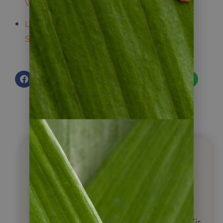
Weinlese
Lebendiger Dschungel: Der Themenpark
Selva Viva in Puerto Iguazu
Napur Tours
Ihr Spezialist für Reisen
nach Lateinamerika
Traumreise gesucht? Rufen Sie uns an. Wir