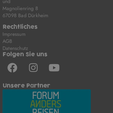
und
Magnolienring 8
67098 Bad Dürkheim
Rechtliches
Impressum
AGB
Datenschutz
Folgen Sie uns
F
I
Y
a
n
o
c
s
u
Unsere Partner
e
t
t
b
a
u
o
g
b