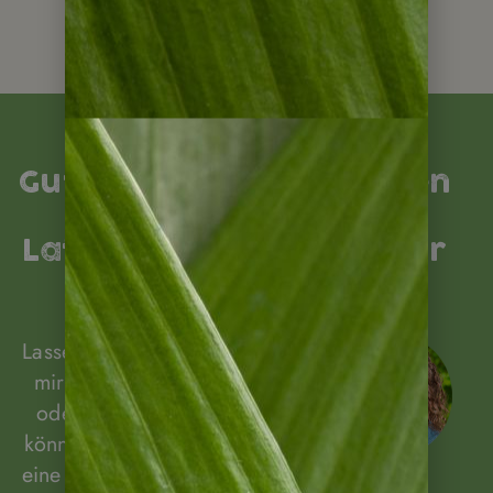
Buttontext
Gut beraten, sicher reisen
- Ihr Weg nach
Lateinamerika mit Napur
Tours
Lassen Sie sich unverbindlich von
mir beraten! Rufen Sie mich an
oder schreiben Sie mir! Gerne
können wir auch einen Termin für
eine Beratung per Video (z.B. via