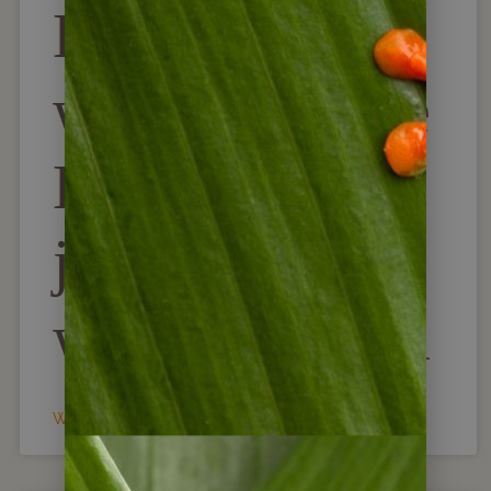
Lodges
würden unsere
Kunden
jederzeit
wieder buchen
WEITERLESEN »