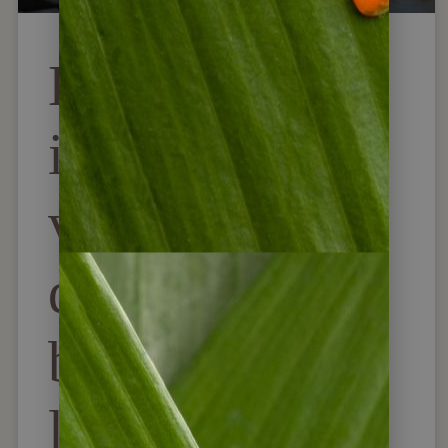
Lateinamerika
im Herbst –
vier Länder,
die sich
besonders
lohnen