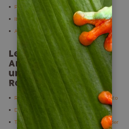
Patagonien Rundreise
Ibera Sümpfe und Iguazu
Alle Argentinien Reisen im Überblick
Lesen Sie mehr über
Argentinien in
unserem
Reisemagazin:
Reisebericht: Nordargentinien mit dem Auto
Die Yerba Mate Route in Argentinien
Tipp für Mendoza: Vendimia, das Festival der