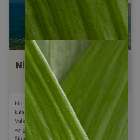
Nicaragua Länderinfos
Nicaragua – Ein facettenreiches Land mit
kulturellen Schätzen, Kolonialstädten,
Vulkanen, Seen, einer tollen Pazifikküste und
vorgelagerte Inselchen an der Karibik.
Stimmen Sie sich ein auf dieses bunte Mosaik