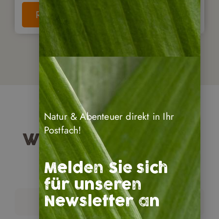
Reise anschauen
Natur & Abenteuer direkt in Ihr
Postfach!
Weitere Reisearten
für Nicaragua
Melden Sie sich
für unseren
Individualreisen
Newsletter an