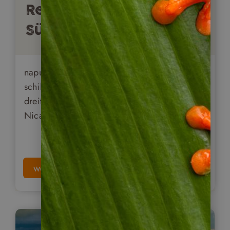
Reisebericht: Der
Süden von Nicaragua
napur tours Geschäftsführer Stephan Martens
schildert seiner Eindrücke von einer
dreitägigen Gruppenreise durch den Süden
Nicaraguas.
weiterlesen