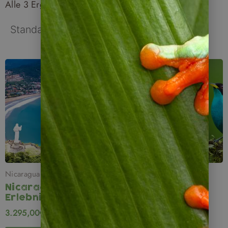
Alle 3 Ergebnisse werden angezeigt
Nicaragua
Nicaragua
Nicaragua
Nicaragua
Erlebnisreise
Naturreise mit
Vogelkunde
3.295,00
€
2.700,00
€