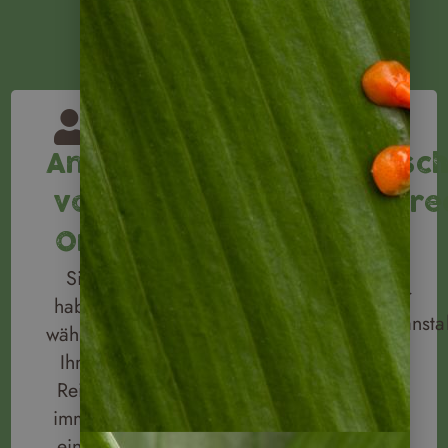
Ansprechpartner
Reiseversicheru
Deutsc
Buchen
vor
Reisere
Sie bei
Wir
Ort
uns
sind ein
Sie
Ihre
deutscher
haben
Reiseversicherungen
Reiseveranstal
während
gleich
Bei
Ihrer
dazu!
allen
Reise
Wir
Belangen
immer
arbeiten
liegt
einen