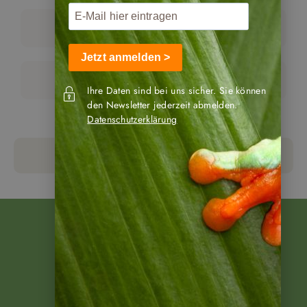
Reisebausteine
Jetzt anmelden >
Ornithologische Reisen
Ihre Daten sind bei uns sicher. Sie können
den Newsletter jederzeit abmelden.
Datenschutzerklärung
zurück zu Nicaragua Reisen
Beratung
gewünscht?