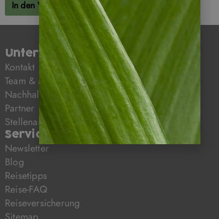
In den Warenkorb
Unternehmen
Kontakt
Team & Mission
Nachhaltiges Reisen mit Napur Tours
Partner
Stellenangebote
Service
Newsletter
Blog
Reisetipps
Reise-FAQ
Reiseversicherung
Sitemap