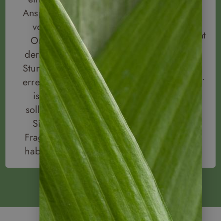
mit der
das
Ansprechpartner
Hanse
deutsche
vor
Merkur
Reiserecht
Ort,
Versicherung
unserem
der 24
zusammen.
Handeln
Stunden
zugrunde.
erreichbar
ist,
sollten
Sie
Fragen
haben!