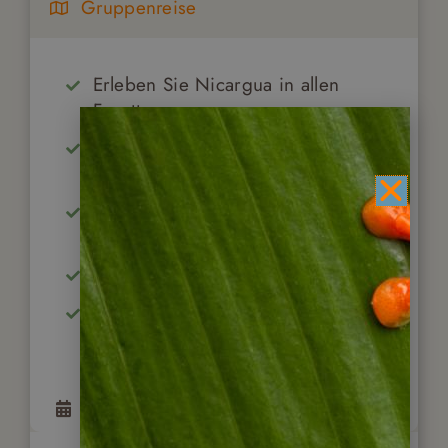
Gruppenreise
Erleben Sie Nicargua in allen
Facetten
Besichtigen Sie die Kolonialstädte
Leon & Granada
Erkunden Sie die Naturreservate
Juan Venado & Isletas
Erklimmen Sie Vulkane
Durchqueren Sie den Somoto
Canyon
18
Tage
ab
3.295
€