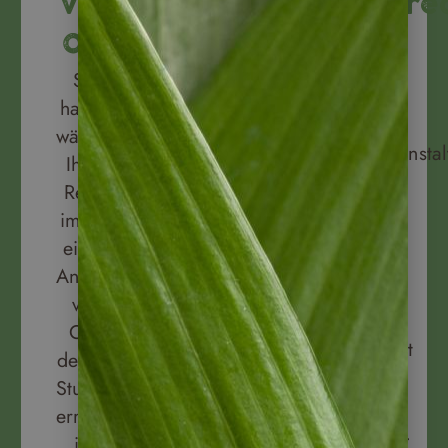
Buchen
vor
Reisere
Sie bei
Wir
Ort
uns
sind
Sie
Ihre
ein
haben
Reiseversicherungen
deutscher
während
gleich
Reiseveranstal
Ihrer
dazu!
Bei
Reise
Wir
allen
immer
arbeiten
Belangen
einen
mit
liegt
Ansprechpartner
der
das
vor
Hanse
deutsche
Ort,
Merkur
Reiserecht
der 24
Versicherung
unserem
Stunden
zusammen.
Handeln
erreichbar
zugrunde.
ist,