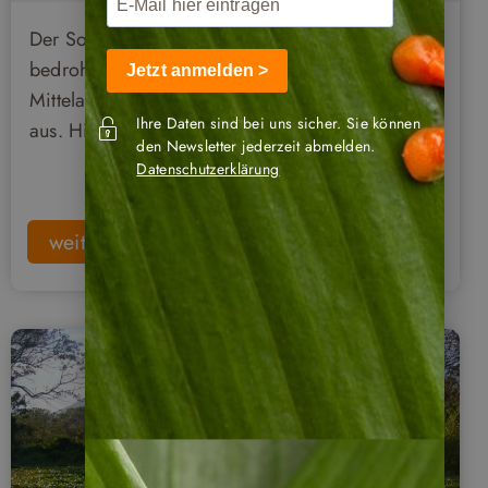
Der Soldatenara ist leider vom Aussterben
bedroht. The Ara Project in Costa Rica,
Jetzt anmelden >
Mittelamerika, züchtet Papageien und wildert sie
Ihre Daten sind bei uns sicher. Sie können
aus. Hier erfahren Sie mehr darüber.
den Newsletter jederzeit abmelden.
Datenschutzerklärung
weiterlesen