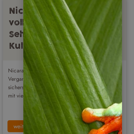
Nicaragua: Ein Land
voller
Sehenswürdigkeiten &
Kultur
Nicaragua gilt trotz seiner düsteren
Vergangenheit mittlerweile als eines der
sichersten Reiseländer Mittelamerikas und lockt
mit vielen sehenswerten Regionen und Städten.
weiterlesen