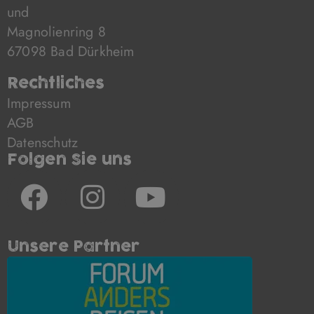
und
Magnolienring 8
67098 Bad Dürkheim
Rechtliches
Impressum
AGB
Datenschutz
Folgen Sie uns
F
I
Y
a
n
o
c
s
u
Unsere Partner
e
t
t
b
a
u