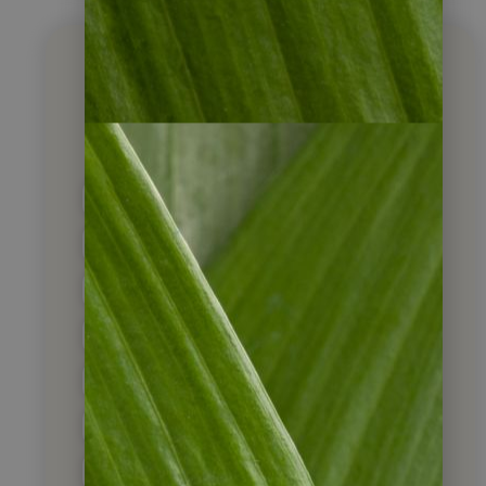
Über welches Land
möchten Sie mehr
erfahren?
Argentinien
Belize
Brasilien
Chile
Costa Rica
Ecuador
Guatemala
Kolumbien
Kuba
Nicaragua
Panama
Peru
Suriname