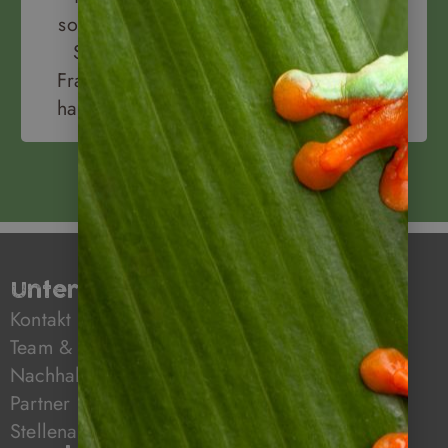
sollten
Sie
Fragen
haben!
Unternehmen
Kontakt
Team & Mission
Nachhaltiges Reisen mit Napur Tours
Partner
Stellenangebote