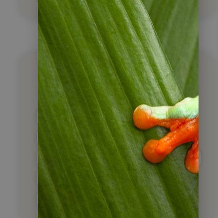
Unsere Blog Artikel
nach Themen sortiert
Reiseberichte
Medien- & Buchtipps
Essen & Trinken
Flora & Fauna
Kultur & Geschichte
Outdoor & Adventure