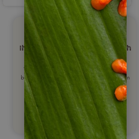
Napur Tours
Ihr Spezialist für Reisen nach
Lateinamerika
Traumreise gesucht? Rufen Sie uns an. Wir
beraten Sie umfassend und machen Ihnen ein
unverbindliches Angebot.
+49 (0)6322 / 956 6011
info@napurtours.de