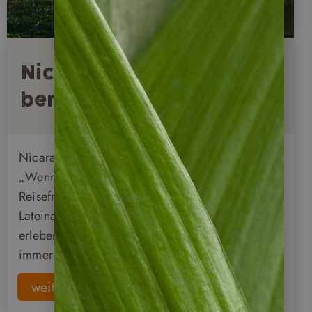
Nicaragua individuell
bereisen
Nicaragua individuell zu bereisen ist ohne
„Wenn und Aber“ die beste Art. Gerade für
Reisefreunde, die ein authentisches Stück
Lateinamerika mit spannender Geschichte
erleben möchten, ist dieses Fleckchen Erde noch
immer ein Geheimtipp.
weiterlesen