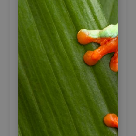
genießen. Anschließend fahren wir in
die alte Kolonialstadt Granada, wo
Sie in Ihr Hotel einchecken.
Nachdem Sie eingecheckt und sich
einen Moment entspannt haben,
erkunden Sie mit Ihrem Reiseleiter
die wunderschöne Kolonialstadt
Granada. Sie besuchen die
wichtigsten Sehenswürdigkeiten, wie
das Convento & Museo San
Francisco mit Statuen von der Insel
Zapatera, die Kirche La Merced mit
einer tollen Aussicht auf die Stadt,
das Casa de los Tres Mundos, das
heutige Kulturhaus der Stadt und die
Kathedrale, welche sich im