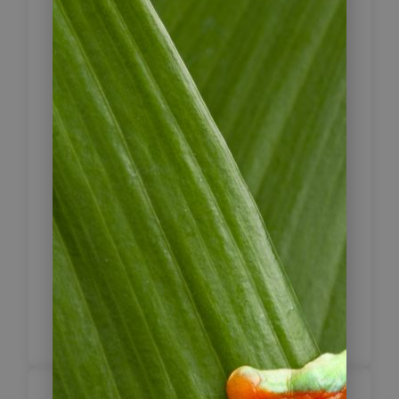
Unterhalb des Kraters schlagen Sie
die Zelte auf und können sich bis
zum Sonnenuntergang erholen. Dann
geht es weiter hinauf bis direkt an
den Kraterrand, wo Sie über den
Kraterrand hinunter schauen und die
brodelnde Lava im Krater bewundern
können. Die Nacht verbringen Sie im
Zelt oben auf dem Vulkan.
1 x Unterkunft: Zeltlager, Vulkan
Telica
Inklusive Vollpension