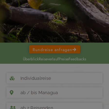
Rundreise anfragen
Überblick
Reiseverlauf
Preise
Feedbacks
Individualreise
ab / bis Managua
ab 2 Reisenden