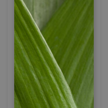
Eine kurze Fahrt bringt Sie zum
Hafen von Moyogalpa, wo Sie die
Fähre zurück auf das Festland
nehmen. Anschließend geht es weiter
zum Naturpark Vulkan Mombacho,
der auf 1.211 Metern Höhe liegt. Von
hier aus starten wir unsere Krater-
Wanderung durch den tropischen
Regenwald, auf der wir mehr über
die endemische Vegetation der
Gegend erfahren. Bei guter
Wetterlage haben wir die Chance,
einen einmaligen Ausblick über die
Inseln vor Granada, die Lagune de
Apoyo und die Stadt Granada zu