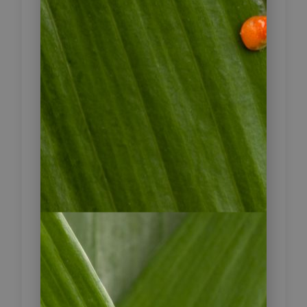
nordöstlich von León. Hier blubbern,
zischen und kochen kleine
Schlammkrater bei heißen
Temperaturen aus dem vulkanischen
Untergrund.
Im Anschluss starten Sie die
körperlich anspruchsvolle
Wanderung zum aktiven Vulkankrater
von Telica mit Ihrem örtlichen
Reiseleiter. Sie steigen über einen
schmalen und steinigen Wanderweg
auf mit traumhaftem Panorama über
die Cordillera de Los Maribos. Der
Anblick der Vulkankette der Maribios
entschädigt für die Anstrengungen.