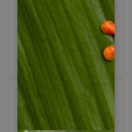
Purpurkehlnymphe oder anderen
seltenen Vögeln Ausschau
halten.Dank der angenehmen
Wassertemperatur kann man eine
erfrischende Dusche mitten im
Dschungel des Vulkan Maderas
genießen. Danach erfolgt die
Rückfahrt zu Ihrem Hotel.
Insel Ometepe – San
Jorge –
Naturreservat
3
Vulkan Mombacho –
Granada City Tour