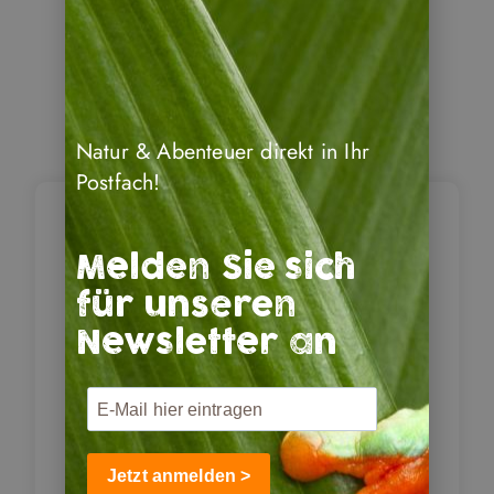
Natur & Abenteuer direkt in Ihr
Postfach!
Peñas Blancas – San
Melden Sie sich
Jorge – Insel
1
Ometepe / Charco
für unseren
Verde & Ojo de Agua
Newsletter an
In Peñas Blancas nimmt Sie Ihr
Reiseleiter in Empfang. Nachdem Sie
die Grenzformalitäten erledigt
Jetzt anmelden >
haben, geht die Fahrt weiter zur