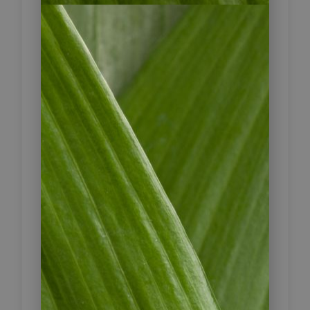
lateinamerikanischer und
europäischer Kunst. Auf unserem
Stadtrundgang lernen Sie ebenfalls
einige der großen Wandmalereien
(Murales) mit Motiven aus der
Geschichte Nicaraguas, unter
anderem mit politischen Inhalten.
Nach dem Mittagessen fahren Sie an
die Pazifikküste zum Fischerort Las
Peñitas, wo Sie am Strand relaxen
und (wenn das Wetter es zulässt)
noch einen traumhaften
Sonnenuntergang erleben können.
Anschließend fahren Sie wieder
zurück nach León, wo Sie die heutige
Nacht verbringen.