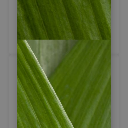
Maderas.
2 x Finca El Porvenir *+
inklusive Frühstück &
Abendessen
Ausflug zum
Wasserfall San
2
Ramon
Nach dem Frühstück unternehmen
Sie einen Rundgang auf der Finca El
Porvenir, wo Sie Gelegenheit haben,
die für Ometepe bekannten