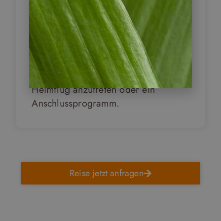
8
Arenal – Managua
Zur vereinbarten Uhrzeit verlassen
Sie das Berghotel wieder und
machen sich auf den Weg zum
Flughafen von Managua im Ihren
Heimflug anzutreten oder ein
Anschlussprogramm.
Reise jetzt anfragen