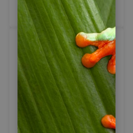
Inklusive Frühstück
León – San Jacinto –
6
Vulkan Telica
Nach dem Frühstück brechen Sie auf
zu den Heißen Quellen von San
Jacinto. Hier können Sie ein
Naturschauspiel der besonderen Art
erleben. Die kochenden
Schlammlöcher von San Jacinto
liegen an der südöstlichen Flanke
des Vulkans Telica etwa 20 Kilometer