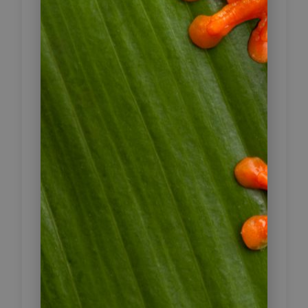
schwefelhaltigen Dämpfe, die hier
aufsteigen, haben sich viele Vögel
den Krater als ihr Zuhause
ausgesucht. Die Fahrt geht dann
weiter zum 184 ha. großen
Naturreservat Chocoyero-El Brujo,
das sich westlich vom Vulkan Masaya
befindet. Zusammen mit Ihrem
örtlichen Reiseleiter erkunden Sie auf
verschiedenen Wanderwegen die
artenreiche Flora und Fauna des
Naturreservates. Sie können die zwei
Wasserfälle sowie eine seltene Art
kleiner, grüner Papageien namens
Chocoyo Coludo, die hier zu
hunderten in einer Felswand brüten,