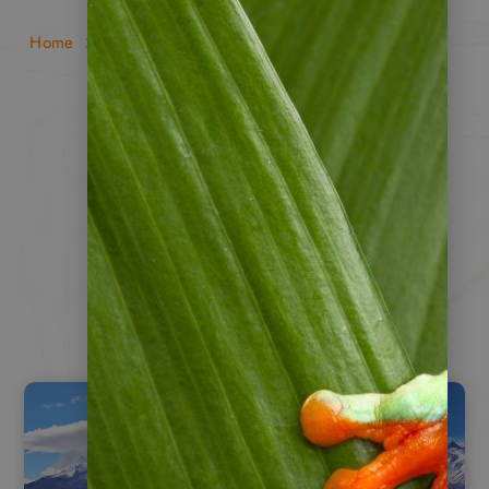
»
»
Nicaragua
Home
Länderinfos Lateinamerika
Nicaragua
Das Land der
Vulkane