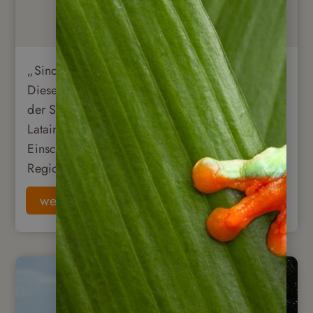
„Sind denn Nicaragua Reisen gefährlich?“
Diese Frage stellen uns viele Reisewillige auf
der Suche nach authentischen Reisezielen in
Latainamerika: Lesen Sie hier meine eigene
Einschätzung als langjähriger Reiseleiter in der
Region.
weiterlesen