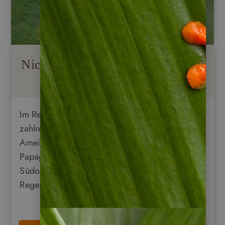
Nicaraguas Fauna
Im Regenwald von Nicaragua lassen sich
zahlreiche Tiere finden, wie Affen, Faultiere,
Ameisenbären, Frösche, Tukane, Kolibris oder
Papageien, um nur einige zu nennen. Im
Südosten des Landes liegt das größte
Regenwaldgebiet Nicaraguas.