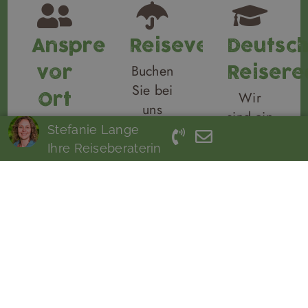
Ansprechpartner
Reiseversicheru
Deutsc
Buchen
vor
Reisere
Sie bei
Wir
Ort
uns
sind ein
Sie
Ihre
Stefanie Lange
deutscher
haben
Reiseversicherungen
Ihre Reiseberaterin
Reiseveranstal
während
gleich
Bei
Ihrer
dazu!
allen
Reise
Wir
Belangen
immer
arbeiten
liegt
einen
mit der
das
Ansprechpartner
Hanse
deutsche
vor
Merkur
Reiserecht
Ort,
Versicherung