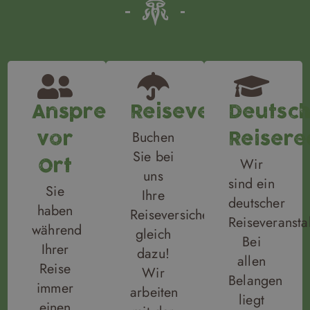
Ansprechpartner
Reiseversicheru
Deutsc
Buchen
vor
Reisere
Sie bei
Wir
Ort
uns
sind ein
Sie
Ihre
deutscher
haben
Reiseversicherungen
Reiseveranstal
während
gleich
Bei
Ihrer
dazu!
allen
Reise
Wir
Belangen
immer
arbeiten
liegt
einen