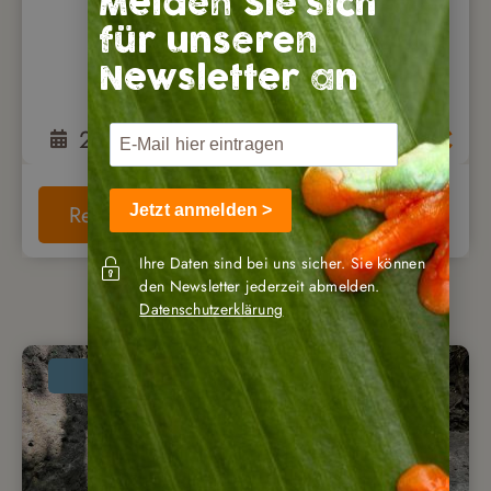
Melden Sie sich
für unseren
Newsletter an
21
Tage
ab
5.900
€
Reise anschauen
Jetzt anmelden >
Ihre Daten sind bei uns sicher. Sie können
den Newsletter jederzeit abmelden.
Datenschutzerklärung
Neu