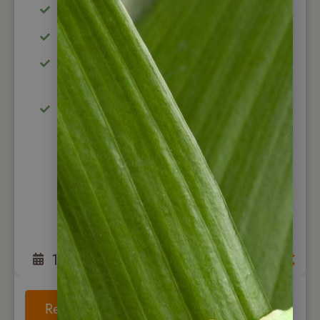
Panama City & Panama Kanal
Besuch der indigenen Emberá
Traumstrände bei Pedasí & Isla
Contadora
Entdecken, Baden, Schnorcheln und
Wandern
15
Tage
ab
4.775
€
Reise anschauen