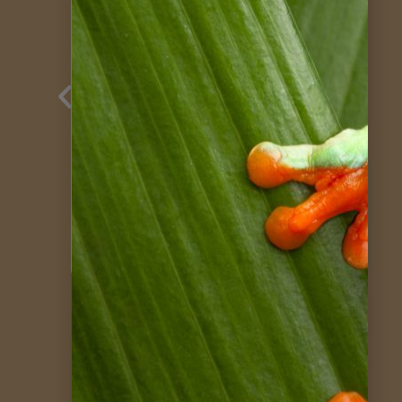
Genauso, wie
wir es erhofft
hatten
Ehepaar P. / Januar 2026
Maßgeschneiderte Panama
Mietwagenreise
weitere Kundenstimmen