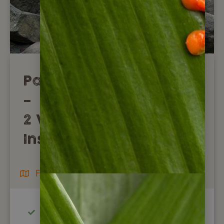
Panama Familienreise
–
2 Wochen Natur &
Inselwelten
Familienreisen / Mietwagenreisen
Preise gelten für gesamte Familie