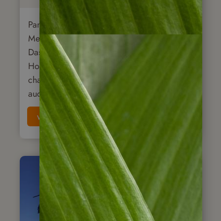
Panama City ist eine beeindruckende
Metropole. Sie besticht durch ihre Vielfalt:
Das Bankenviertel mit zahlreichen
Hochhäusern steht im Kontrast zur
charmante Altstadt. Und der Regenwald ist
auch gleich um die Ecke!
weiterlesen