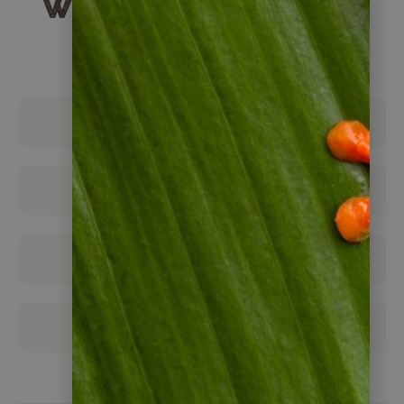
Weitere Reisearten
für Panama
Individualreisen
Gruppenreisen
Reisebausteine
Boots & Segeltouren