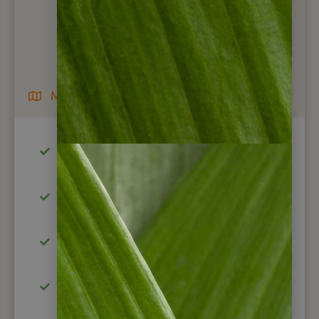
Mietwagenreise
Traumhafte Mietwagenreise zu
wunderschönen Reisezielen
Start in Panama City mit
Stadtbesichtigung
Von Traumzielen am Atlantik zur
Karibikküste
Spannende Aktivitäten – Kochkurse,
Bootsfahrten, Wandern über