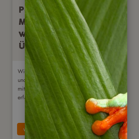
Panama mit dem
Mietwagen? Die
wichtigsten Tipps im
Überblick
Wir finden, Panama ist eine Reise wert …
und warum das Land gut auf eigene Faust
mit dem Mietwagen bereist werden kann,
erfahren Sie von uns!
weiterlesen