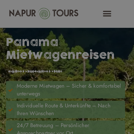
Zum
Inhalt
springen
Panama
Mietwagenreisen
Moderne Mietwagen – Sicher & komfortabel
unterwegs
Individuelle Route & Unterkünfte – Nach
Ihren Wünschen
24/7 Betreuung – Persönlicher
Ansprechpartner vor Ort