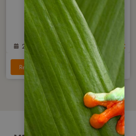
Hängebrücken
20
Tage
ab
3.750
€
Reise anschauen