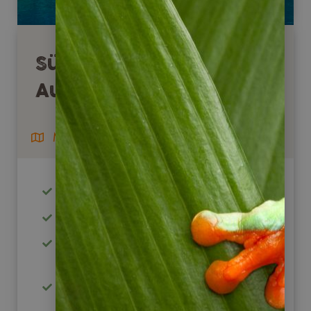
Südliche Carretera
Austral
Mietwagenreise
ab/bis Balmaceda Flughafen
ab 2 Personen buchbar
traumhafte Landschaften, Seen,
Fjorde
Marmorhöhlen am General Carrera
See entdecken