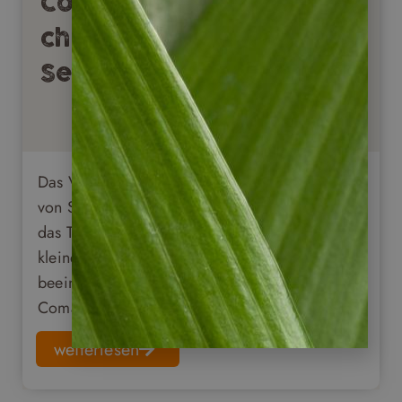
Cochamó in der
chilenischen
Seenregion
Das Valle Camachó wird auch als „Yosemite
von Südamerika“ bezichnet. Für Wanderer ist
das Tal in der südlichen Seenregion Chiles ein
kleines Paradies: Neben viele Wasserfällen und
beeindruckenden Granitfelsen gibt es im
Comachó Tal auch uralte Bäume zu bestaunen.
weiterlesen