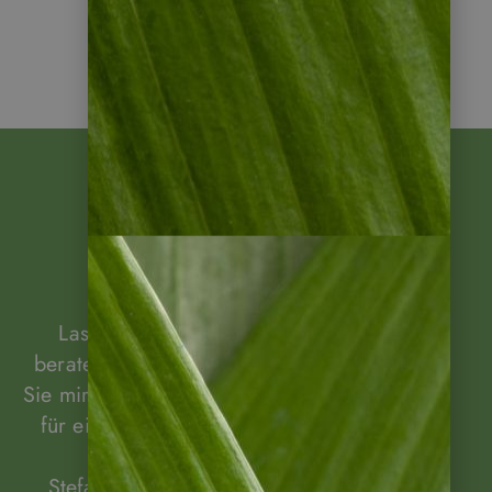
zurück zu Chile Reisen
Beratung
gewünscht?
Lassen Sie sich unverbindlich von mir
beraten! Rufen Sie mich an oder schreiben
Sie mir! Gerne können wir auch einen Termin
für eine Beratung per Video vereinbaren.
Stefanie Lange, Ihre Ansprechpartnerin.