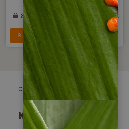
8
Tage
ab
1.195
€
Reise anschauen
Chile Reisebausteine für Selbstfahrer
Komponieren Sie
Ihre Chile Reise