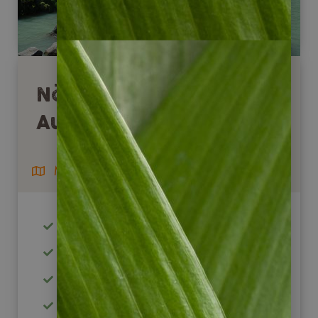
Nördliche Carretera
Austral
Mietwagenreise
ab Puerto Montt / bis Balmaceda
ab 2 Personen buchbar
traumhafte Seen inkl. Fährfahrt
Wandermöglichkeiten in Nationlparks