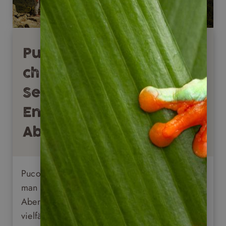
Pucon in der
chilenischen
Seenregion: Stadt für
Entdecker und
Abenteurer
Pucon in der chilensichen Seenregion darf
man getrost als Traumurlaubsziel bezeichnen.
Aber nicht nur die einzigartige Natur und die
vielfältigen Outdoormöglichkeiten sprechen für