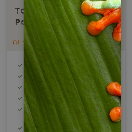
Torres del Paine in
Patagonien
Mietwagenreise
ab/bis Punta Arenas
ab 2 Personen buchbar
Fahrt durch die Weite Patagoniens
Besuch der Milodon Höhle
Unvergessliche Landschaften im
Torres del Paine NP
Wandern nach Herzenslust