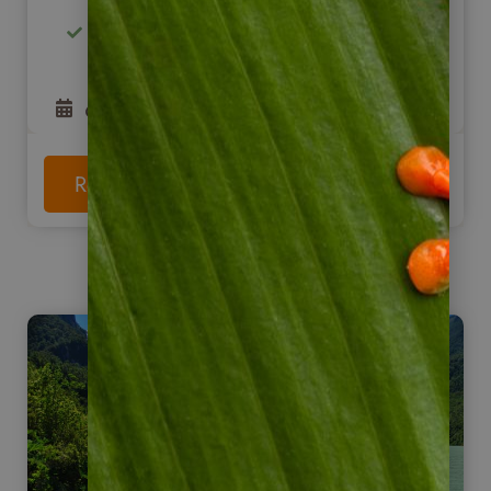
Wandern, Reiten, Kanu fahren uvm.
6
Tage
ab
925
€
Reise anschauen