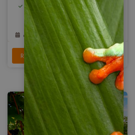
feuchte, immergrüne Wälder abseits
der üblichen Wege
6
Tage
ab
1.655
€
Reise anschauen