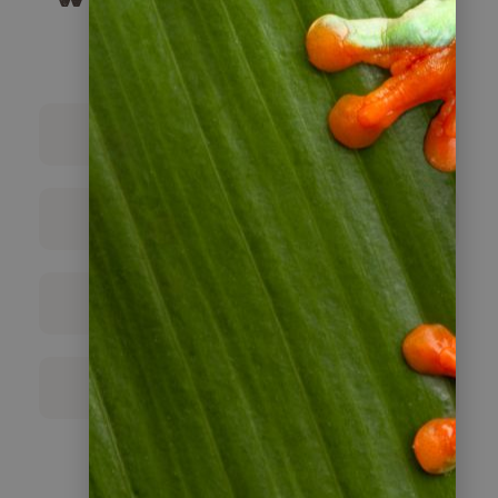
für Chile?
Individualreisen
Gruppenreisen
Reisebausteine
Kreuzfahrten