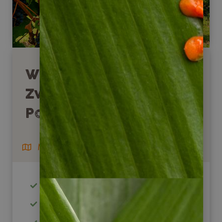
Weintäler Chile:
Zwischen Anden &
Pazifik
Mietwagenreise
ab / bis Santiago de Chile
ab 2 Personen buchbar