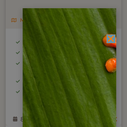
Mietwagenreise
ab Temuco / bis Puerto Montt
ab 2 Personen buchbar
traumhafte Natur, Wälder und
Wasserfälle erleben
toll für Aktiv-Urlauber und Abenteurer
interessante Architektur auf der Insel
Chiloé
8
Tage
ab
1.450
€