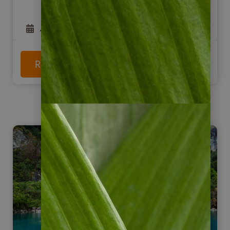
4
Tage
ab
925
€
Reise anschauen