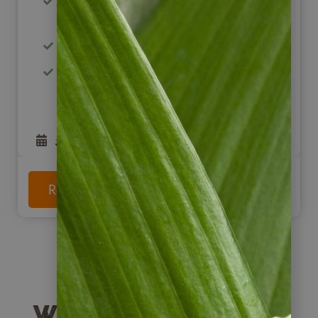
Fahrt ins Colchagua Tal mit tollen
Weingütern
traumhafte Strände bei Matanzas
genießen und entspannen zu Beginn
/ zum Ende Ihrer Chile Reise
5
Tage
ab
775
€
Reise anschauen
Weitere Reisearten