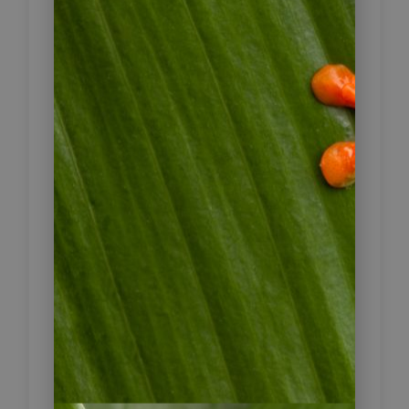
verzaubern von der örtlichen Flora
und dem Wildleben wie Vicuñas,
Alpacas, Anden Flamingos und
vieles mehr. Im Park können Sie bis
zum Chungará See fahren und das
Dorf Parinacota mit seiner
wunderschönen Kirche besuchen. Am
Nachmittag kehren Sie dann nach
Arica zurück. Wenn Sie unterwegs
noch einen Stopp im Lluta Tal
machen, können Sie riesige
Geoglyphen bestaunen, die sich
entlang der Bergseite befinden und
von präkolumbischen Siedlern
stammen.
Fahrzeit: 225 km/ 4 Std.