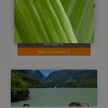
Mietwagenreise
Chilenische Seenregion & Insel
Chiloé
8
Tage
ab
1.450
€
Reise anschauen