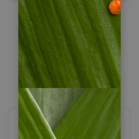
Reiseverlauf
Ankunft in Arica –
1
Fahrt ins CodpaTal