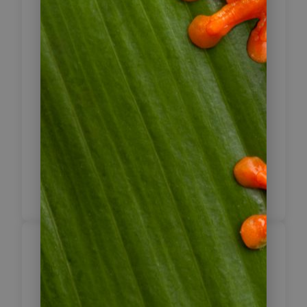
besuchen, den größten chilenischen
Salzsee. Anschließend können Sie
ins Tal des Mondes fahren, das
besonders bei Sonnenuntergang sehr
eindrucksvoll erscheint – ein
Anblick, den Sie nicht verpassen
sollten!
Fahrzeit: 200 km / 2 Std.
Inklusive Frühstück
El Tatio Geysire &
7
Puritama