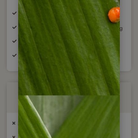
unbegrenzte Kilometer
Vollkaskoversicherung mit Selbstbeteiligung
Einwegmiete
Straßenkarte & Beschreibungen
Nicht im Preis enthalten
internationale Flüge & Inlandsflüge
nicht aufgeführte Mahlzeiten und Getränke