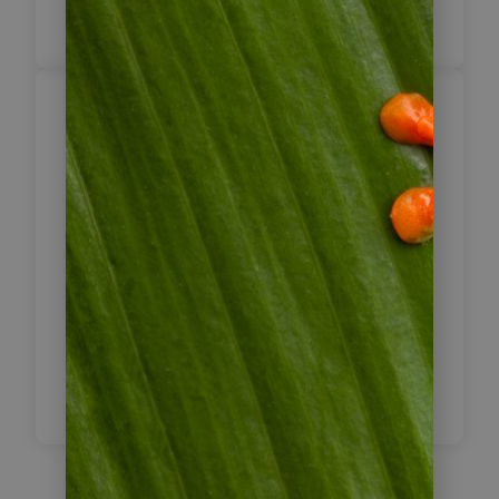
Inklusive Frühstück
San Pedro – Calama
8
Nach dem Frühstück verlassen Sie
San Pedro und fahren nach Calama,
um dort den Wagen wieder
abzugeben.
Fahrzeit: 100 km / 1,5 Std
Inklusive Frühstück