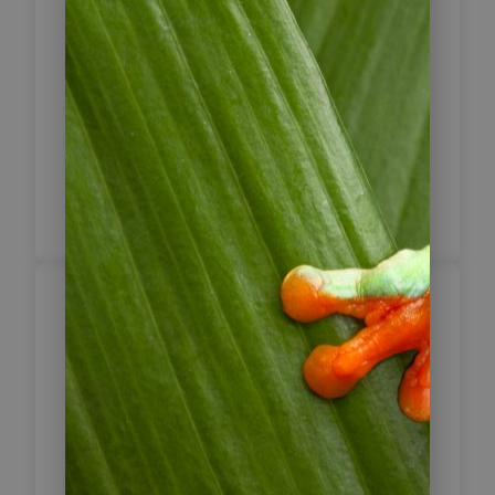
Sehenswürdigkeiten und den nahegelegenen
schneebedeckten Vulkanen begeistert sein.
Fahrzeit: 160 km/ 4 Std.
1 x Hotel Qantati (Standard)
Inklusive Frühstück
Lauca Nationalpark
16
– Arica
Heute können Sie die ganze
Schönheit des Lauca Nationalparks
entdecken. Lassen Sie sich