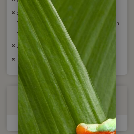
Service-Gebühr von ca. 50 USD, wenn der
Wagen am Flughafen abgeholt / abgegeben
wird (ist direkt vor Ort zu zahlen)
Ausflüge / Eintrittsgelder
Trinkgelder & persönliche Ausgaben
Optional buchbar