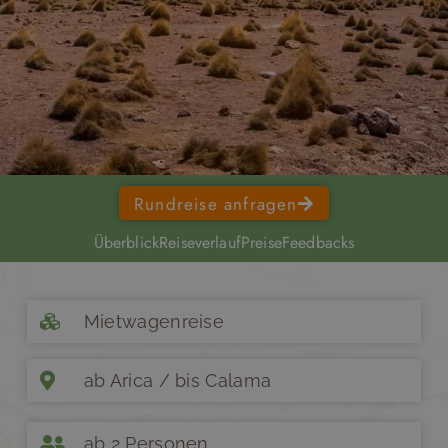
Rundreise anfragen
Überblick
Reiseverlauf
Preise
Feedbacks
Mietwagenreise
ab Arica / bis Calama
ab 2 Personen