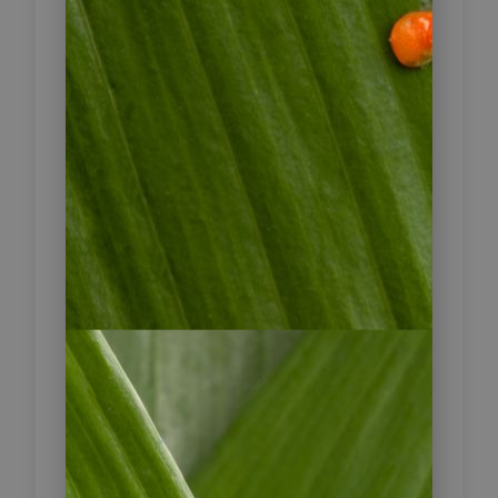
Iquique – San Pedro
5
de Atacama
Den größten Teil des Tages werden
Sie heute damit verbringen, durch
die ausgedehnte Pampa von
Tamarugal Richtung Süden zu fahren,
bevor Sie nach Links Richtung
Atacama Wüste abbiegen. Später
erreichen Sie touristische Städtchen
San Pedro, das Tor zur Atacama
Wüste.
Fahrzeit: 550 km / 6 Std.
2 x Hotel La Casa de Don Tomas