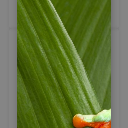
(Standard)
Inklusive Frühstück
Salar de Atacama
6
und Tal des Mondes
San Pedro de Atacama war einst das
Zentrum der Atacama Zivilisation.
Das Museum Padre le Paige
beherbergt rund 380.000 Exponate
einschließlich Mumien, die in diesem
Gebiet gefunden wurden. Wir
empfehlen Ihnen, am Vormittag oder
Nachmittag den Salar de Atacama zu