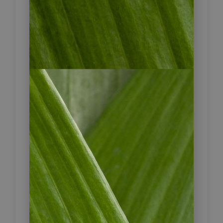
Fahrt nach Putre auf
2
3.500 m üNN
Die heutige malerische Route führt
Sie unter anderem zu den
Petroglyphen von Ofragía.
Unterwegs
können Sie auch den „Tambo de Zapahuira“
besuchen. Dieser Gebäudekomplex befindet
sich 107 km von Arica entfernt und wurde
zum Nationaldenkmal erklärt. Im Inka-Reich
diente er als Lager für Textilien, Lebensmittel
und Waffen. Nach der Ankunft im
Hochlanddorf Putre, das auf einer Höhe von
3.600 m über dem Meeresspiegel liegt,
werden Sie von den umliegenden