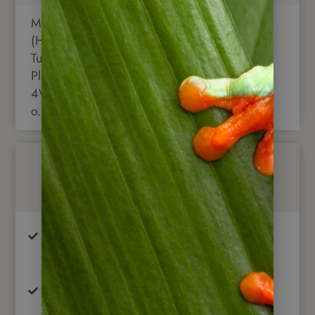
Mitta D1
(Hyundai
Tucson
1.195 €
450 €
Plus 2.0
4WD
o.ä.)
Im Preis enthalten
7 ÜB/F im Doppelzimmer mit Frühstück –
Hotels laut Tourablauf (oder ähnlich)
8 Tage Mitta Mietwagen, Kat. D1 (Hyundai
Tucson Plus 2.0 4x4 oder ähnlich)