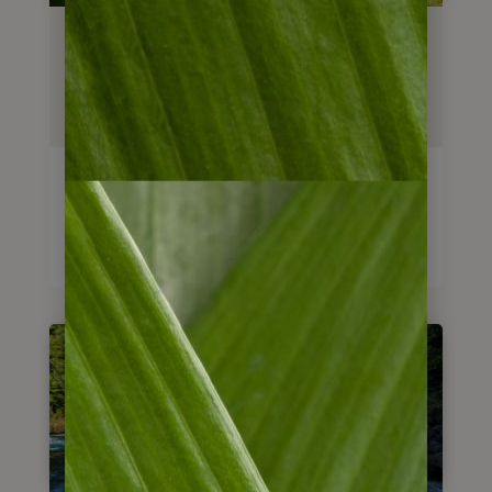
Mietwagenreise
Weintäler Chile: Zwischen
Anden & Pazifik
5
Tage
ab
775
€
Reise anschauen