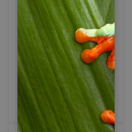
Sie in die Region von Iquique, wo
der Salpeter-Boom des 19.
Jahrhunderts seine Spuren
hinterlassen hat. Iquique verfügt über
lange, weiße Sandstrände. Machen
Sie einen ausgedehnten
Spaziergang. An der Promenade
gibt es zahlreiche Restaurants.
Fahrzeit: 310 km/ 4 Std.
1 x Hotel NH Iquique (Standard)
Inklusive Frühstück