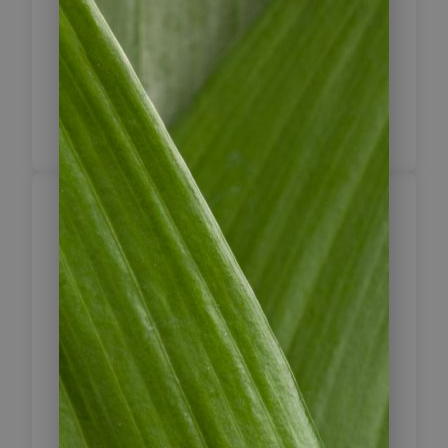
1 x Hotel Diego de Almagro
Arica (Standard)
Inklusive Frühstück
Arica – Iquique
4
Zwei längere Fahrtage liegen vor
Ihnen, die Sie durch unwirkliche
Natur führt. Sie fahren durch die
Pampa, eine trockene Wüste in
1.000 bis 1.200 m Höhe. Zahlreiche
tiefe Canyons unterbrechen diese
hohe, breite Fläche. Später kommen