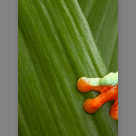
Zusammen mit den aufsteigenden
Dampfschwaden geben Sie ein
atemberaubendes Bild ab. Auf dem
Rückweg nach San Pedro können Sie
noch die heißen Quellen von
Puritama besuchen und in den
Thermalbädern entspannen.
Tipp:
Wir empfehlen Ihnen, die Tatio
Geysire mit einer geführten Tour zu
buchen oder anderen Wagen
hinterher zu fahren, da es vor allem
im Dunkeln recht schwer zu finden
ist.
Fahrzeit: 190 km / 3 Std.