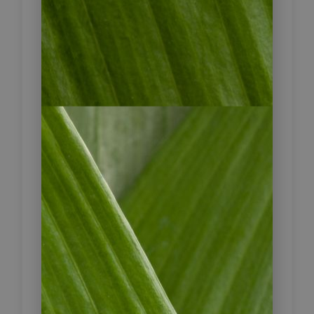
Den Tag sollten Sie heute sehr früh
beginnen (ca. 4 Uhr morgens). Sie
verlassen San Pedro, um zu den Tatio
Geysiren zu fahren, ein
geothermisches Feld umgeben von
aufragenden Bergen auf einer Höhe
von 4.321 m. Ziehen Sie sich
unbedingt warme Kleidung an! Die
kraftvollen Strahlen von heißem
Dampf kommen aus verschiedenen
Gasblasen aus der Erde und
kondensieren in der kalten Luft. Die
dampfenden Bassins sind von einer
brillanten Salzdecke verkrustet, die
den blauen Himmel bei
Sonnenaufgang widerspiegelt.