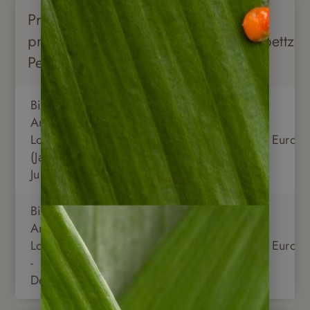
Preise
pro
Doppelzimmer
Dreibettzi
Person
Birding
Arara Eco
Lodge
1.395 Euro
1.395 Euro
(Januar -
Juni)
Birding
Arara Eco
Lodge (Juli
1.695 Euro
1.695 Euro
-
Dezember)