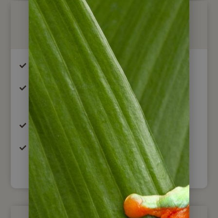
Im Preis enthalten
Gruppentransfer ab/ bis Cuiabá
Übernachtung im Doppel-, Dreibett- bzw.
Einzelzimmer in der Araras Eco Lodge
Vollpension in der Lodge
Tägliche Gruppenausflüge mit
englischsprachigem Naturführer