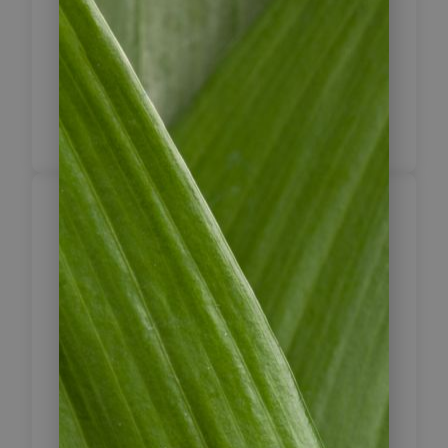
Lodge weitere Vögel beobachten.
Am Abend steht eine weitere
Exkursion zur Beobachtung der
nachtaktiven Vögel im Pantanal auf
dem Programm.
Rückkehr nach
Cuiabá –
4
Weiterreise
Entdecken Sie mit uns die tierreichste
Region Südamerikas! Nach dem
Frühstück heißt es Abschied vom
Vogelparadies des Pantanals zu
nehmen. Sie werden wieder zum