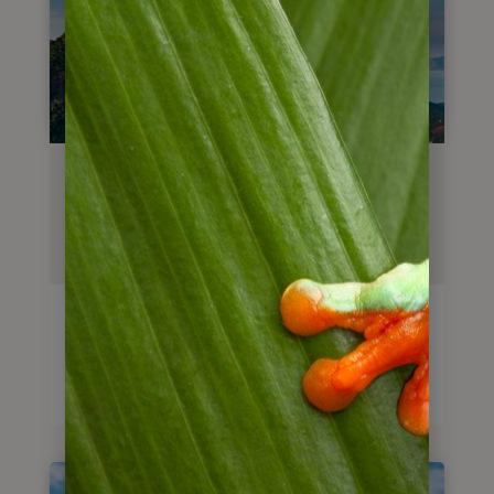
Gruppenreise
Brasilien Highlights
12 Tage
Tage
ab
3.250
€
Reise anschauen