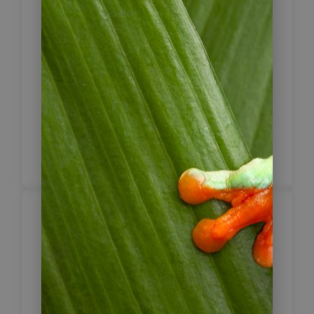
und Binden-Ameisenwürger
erspähen. Sie kehren mit einem
Fahrzeug, das extra zum Zweck der
Vogelbeobachtung umgebaut wurde
zur Lodge zurück. Unterwegs besteht
die Chance, Nachtreiher, Nacunda
Nightawks, Pauraques, Virgina-Uhus
und Urutau-Tagschläfer zu sehen.
Vogelbeobachtung
zu Fuß und per
3
Kajak im Pantanal
Heute steht ein frühmorgendlicher