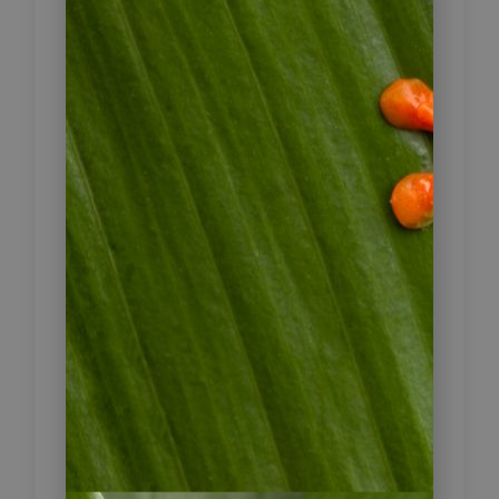
Birdwatching-Ausflug auf dem
Gelände der Araras Eco Lodge auf
dem Programm. Zu den Vogelarten,
die bei diesem Ausflug gesichtet
werden können, zählen
Weißbrauenstärlinge, Streifenkinn-
Grastyranne und Krähenstirnvögel.
Nach dem Frühstück unternehmen
Sie einen Ausflug ins Sentinela-Camp
am Rande des Clarinho Flusses. Zu
Fuß und per Kajak gehen Sie erneut
auf Entdeckertour und können unter
anderem mehrere Reihenarten und
Eisvögel beobachten. Nach einem
Mittagessen am Lagerfeuer können
Sie auf dem Rückweg zur Araras