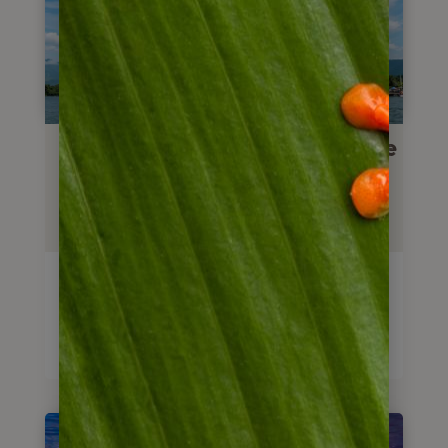
Individualreise
Costa Verde – Brasiliens Grüne
Küste
10
Tage
ab
1.725
€
Reise anschauen