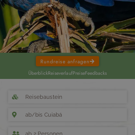
Rundreise anfragen
Überblick
Reiseverlauf
Preise
Feedbacks
Reisebaustein
ab/bis Cuiabá
ab 2 Personen