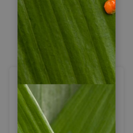
Reiseverlauf
Fahrt auf der
Transpantaneira
1
zur Araras Eco
Lodge im Pantanal
Bei Ihrer Ankunft am Flughafen von
Cuiabá/Várzea werden Sie bereits