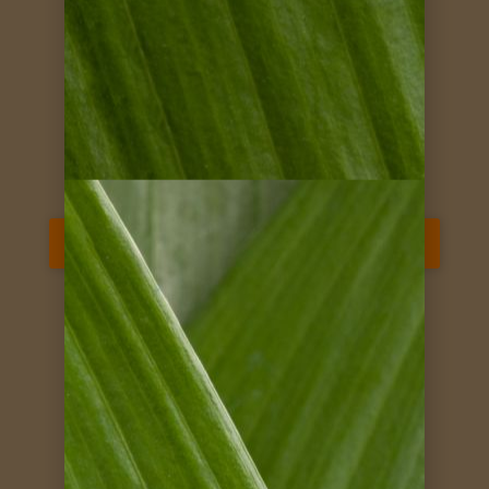
2018
die schönen Fotos! Wir werden dir
Costa Rica Naturreise
gerne eine Auswahl schicken!
Herzlich Elisabeth
weitere Kundenstimmen ansehen
Reise jetzt anfragen