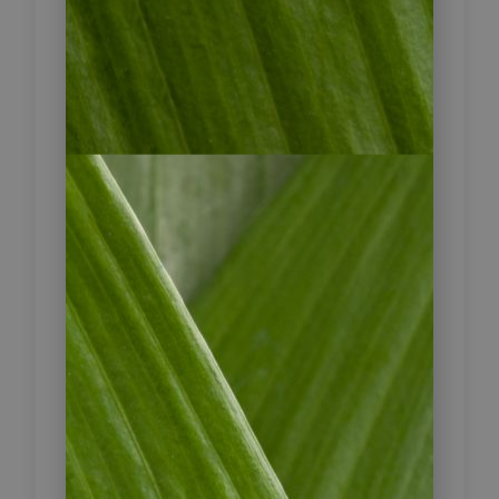
Mönchsittiche, Rosttöpfer,
Goldbrauentyranne, Purpur-
Blauraben, Sayaca Tanager,
Safranammer und Graukardinale.
Nach dem erlebnisreichen
Morgenprogramm erwartet Sie in
der Lodge ein köstliches
Mittagessen. Anschließend brechen
Sie zum einem der Aussichtstürme
auf. Von hier aus können mit etwas
Glück Blaureiher, Pfeiffreiher,
Sonnenrallen, Mohrenibisse,
Schneckenweihe,
Zwergsultanshühner,
Amazonasseeschwalben,
Amazonasfischer, Zwergkönigsfischer