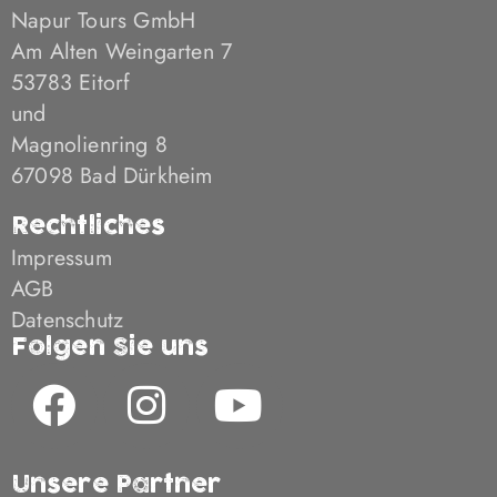
Napur Tours GmbH
Am Alten Weingarten 7
53783 Eitorf
und
Magnolienring 8
67098 Bad Dürkheim
Rechtliches
Impressum
AGB
Datenschutz
Folgen Sie uns
F
I
Y
a
n
o
c
s
u
Unsere Partner