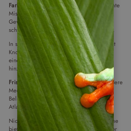
Farbe
des Eintopfs entsteht durch eine bunte
Mischung an Gewürzen. Das farbgebende
Gewürz ist der getrocknete und
schwarzgeröstete
rote Pfeffer
aus Yucatan.
In seiner weiteren Verarbeitung wird er mit
Knoblauch, Oregano und Kreuzkümmel zu
einer Paste verarbeitet und zum Eintopf
hinzugegeben.
Frischer Fisch
, gegrillter Hummer und andere
Meeresfrüchte sind ein Muss auf einer
Belizereise, einem Land mit 385 km
Atlantikküste.
Nicht unerwähnt soll bleiben: Belizes Küche
bietet einige S
treetfood- Snacks
, die an der