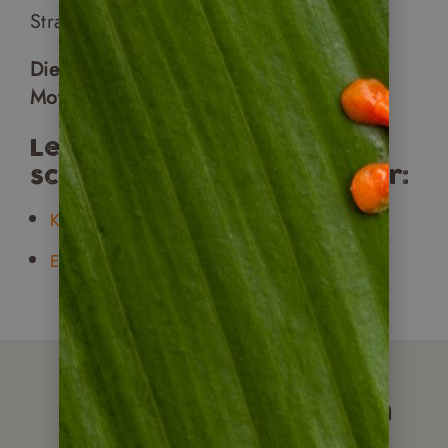
Straße in die Hand verkauft werden.
Die Küche in Belize steht klar unter dem
Motto: Trau dich und du wirst belohnt!
Lesen Sie mehr
schmackhafte Artikel über:
Küche in Peru
Essen in Argentinien
Artikel, die Sie auch
interessieren könnten