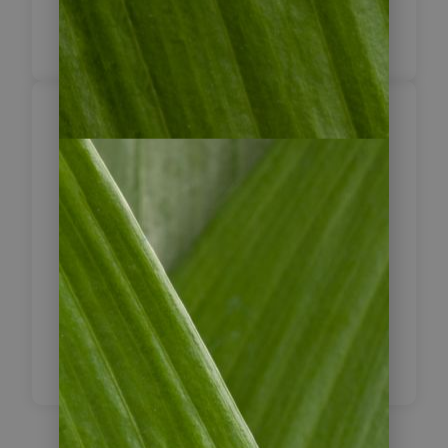
besuchen und können dabei ein
leckeres Dinner genießen.
Buenos Aires –
Flughafen /
4
Busbahnhof / Hafen
Je nach Abflugzeit werden Sie zu
gegebener Zeit zum nationalen
Flughafen gebracht, zum Busbahnhof
oder zum Hafen, wenn Sie weiter
nach Uruguay reisen.