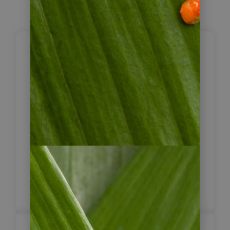
Ankunft in Buenos
1
Aires
Nach Ihrer Ankunft in der
argentinischen Hauptstadt geht es
per Transfer zu Ihrem Hotel in der
Stadt. Den restlichen Tag können Sie
sich entspannen und einen ersten
kleinen Bummel durch die Metropole
machen.