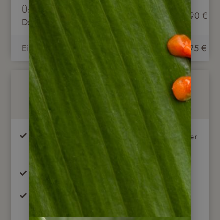
Übernachtungen im
490 €
590 €
Doppelzimmer
Einzelzimmerzuschlag
165 €
275 €
Im Preis enthalten
Unterkunft im Doppelzimmer (Standard oder
Superior) in angegebenen Hotels (o. ä)
Mahlzeiten laut Beschreibung
alle nötigen Transfers (spanischsprachiger
Fahrer ohne Reiseleitung)