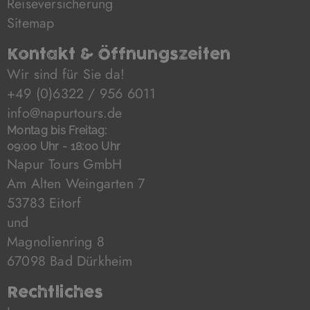
Reiseversicherung
herumschlendern kann. Es gibt
Sitemap
mehrer kleine Museen, von
denen man einige mit dem
Kontakt & Öffnungszeiten
gleichen Ticket besuchen kann.
Wir sind für Sie da!
Der Ausblick von Leuchtturm ist
+49 (0)6322 / 956 6011
auch shön, man konnte sogar die
info@napurtours.de
Skyline von Buenos Aires sehen.
Montag bis Freitag:
Busfahrt nach Jose Ignacio: total
09:00 Uhr - 18:00 Uhr
Napur Tours GmbH
komfortable Busse, mit
Am Alten Weingarten 7
Klimaanlage, Toilette und fast
schon gemütlichen Sitzen.
53783 Eitorf
und
In Jose Ignacio hatten wir leider
Magnolienring 8
ein wenig Pech mit dem Wetter,
67098 Bad Dürkheim
aber da steckt man halt nicht
drin. Das Hotel „La Viuda de
Rechtliches
Jose Ignacio“ war prima. Es gab