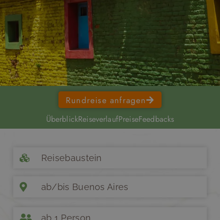
Rundreise anfragen
Überblick
Reiseverlauf
Preise
Feedbacks
Reisebaustein
ab/bis Buenos Aires
ab 1 Person