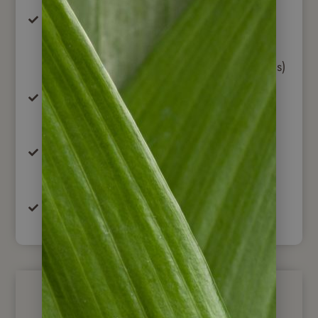
City Tour in internationaler Gruppe und
englischsprachig (privat geführt &
deutschsprachig gegen 100,- Euro Aufpreis)
Ausflug zum Tigre Delta in internationaler
Gruppe (englischsprachig)
Tango Show mit Abendessen inkl. Transfer
ab/bis Hotel (ohne Reiseleitung)
Eintrittsgelder
Nicht im Preis