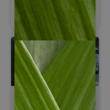
(Kopfschmerzen und irgendwie
fühlt man sich leicht beduselt)
Aspirin genommen und
weiterlesen
Kokablätter gekaut, die kann man
ja überall kaufen. Und die helfen
auch wirklich, zumindest gegen
diese stechenden
Kopfschmerzen. Ein Tipp war ja,
das Viadukt des „Zug in den
Wolken“ zu besichtigen, das sit
ca. 17 km entfernt und lohnt sich
wirklich. Der Wolkenzug fährt
allerdings momentan nicht, da
irgendwo was repariert wird.
Purmamarca mit dem „Berg der
Perito Moreno
sieben Farben“, den wir auch zum
Gletscher bei El