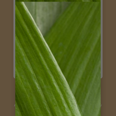
gebucht zu haben
Hallo Frau Lange, vielen Dank für
Ihre Mail, wir sind gut wieder
daheim angekommen und hatten
einen ganz tollen Urlaub. Wir sind
wirklich froh, bei Ihnen gebucht zu
haben, denn alles lief reibungslos.
Weiterlesen
Vielen Dank schon einmal an dieser
Stelle. Da Sie sicher an einigen
Infos interessiert sind, liste ich im
Folgenden einfach mal auf, was uns
so aufgefallen ist:
die von Ihnen im Vorwege
Friederike und Jürgen / Nov. 2014
Argentinien Mietwagenreise Salta und Uruguay
gebuchten Plätze auf beiden
Langstreckenflügen waren super,