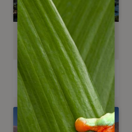
Reisebaustein
Wasserfälle von Iguazu
3
Tage
ab
265
€
Reise anschauen