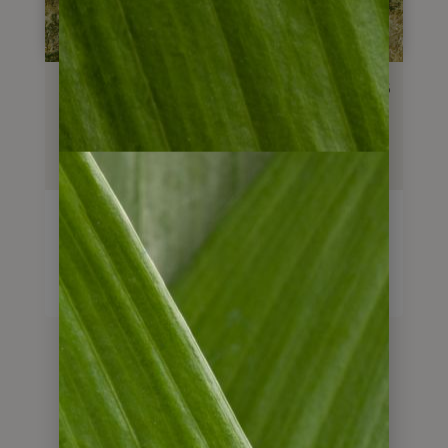
Reisebaustein
Tierparadies Halbinsel Valdes
4
Tage
ab
310
€
Reise anschauen
weitere Reisebausteine