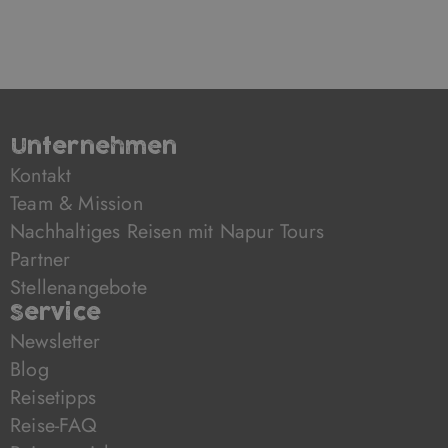
unterwegs. Wir wurde ein
paarmal kontrolliert, nach dem
internationalen Führerschein hat
allerdings niemand gefragt.
Diese Tour mit dem Wagen
wmpfehlen wir wirklich, die
Unternehmen
Kontakt
Landschaft der Anden ist
Team & Mission
atemberaubend. Man sieht
Vulkane, Lamas und die
Nachhaltiges Reisen mit Napur Tours
atemberaubendsten
Partner
Bergformationen. Das hätten wir
Stellenangebote
uns nicht so eindrucksvoll
Service
vorgestellt.
Newsletter
Blog
Colonia del Sacramento: ein
Reisetipps
schönes kleines Städchen, in dem
Reise-FAQ
man einen Tag gut