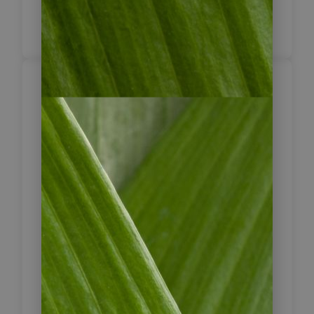
bereits die Stadt auf eigene Faust
erkunden.
Trujillo – Chan Chan
3
Am Morgen lernen Sie während
einer Stadtrundfahrt die Altstadt von
Trujillo kennen. Danach besuchen Sie
die Ruinen von Chan Chan, der
größten nur aus Lehmziegeln
erbauten Stadt der Welt. Weiter geht
es zur Sonnen- und Mondpyramide,
den größten präkolumbischen
Heiligtümern Südamerikas, welche
über 1.500 Jahre alt sind.