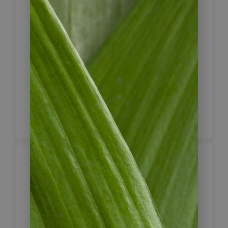
Fenster aussehen, wurden in das
Vulkangestein gemeißelt. Sie sind bis
zu 10 Meter tief und der Zugang ist
durch 50 bis 60 Zentimeter große
rechteckige Öffnungen möglich. Den
Abend können Sie in den „Baños del
Inca“ (Thermalbädern) entspannen,
so wie es bereits die Inka taten
(optional).
Cajamarca –
6
Chiclayo
Von Cajamarca aus führt die Reise
nach Chiclayo. Nach Ihrer Ankunft