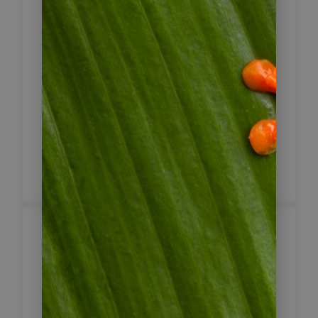
11
Chachapoyas
Mit dem Bus geht es zurück nach
Chachapoyas. Hier haben Sie
nochmals die Möglichkeit, weitere
präinkaische Ruinen der Umgebung
oder das ursprüngliche, wenig
touristisch erschlossene Land zu
erkunden.
Chachapoyas –
12
Tarapoto
Mit dem Bus erreichen Sie heute