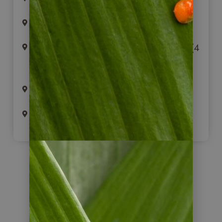
Chiclayo (2 ÜB/F)
Chachapoyas, Chillo & Leymebamba (4
ÜB/F)
Tarapoto (1 ÜB/F)
Ende der Reise in Lima (1 ÜB/F)
Reiseverlauf