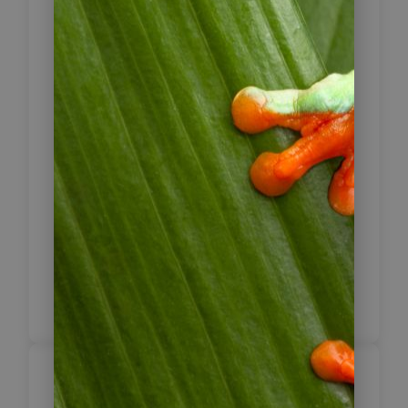
steht Ihnen der Tag zur freien
Verfügung. Hier kann man die Sonne
und den Strand genießen, auch ein
Besuch des Brünning Museums in der
unweit befindlichen Stadt
Lambayeque sollte nicht versäumt
werden. Hier werden
außergewöhnlichen
Ausstellungsstücke aus Gold aus der
Sammlung der Moche und Chimu
Kultur gezeigt, die einst in dieser
Region angesiedelt waren.
Sipan – Túcume –
7