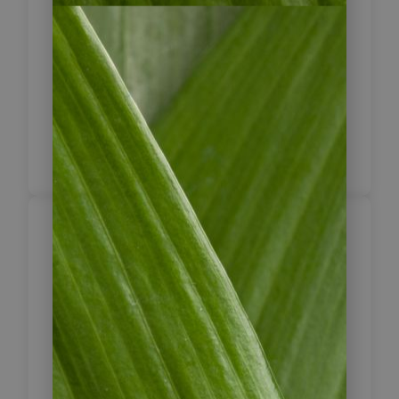
Tarapoto, eine Urwaldstadt auch als
„Stadt der Palmen“ bekannt, inmitten
einer sehr reizvollen Landschaft. Der
Naturfreund findet hier unzählige
und sehr schöne Wasserfälle,
weshalb Tarapoto auch „Land der
Wasserfälle” genannt wird.
Tarapoto – Lima
13
Nach einer kurzen Besichtigung von
Tarapoto am Vormittag erkunden Sie
die Umgebung mit seinen
Wasserfällen und Lagunen. Ein
Besuch des Wasserfalls Huacamaíllo