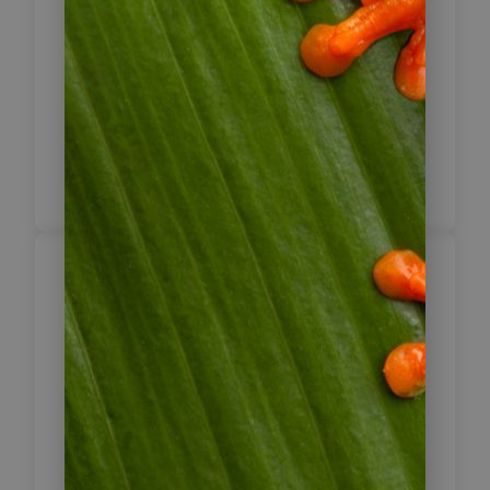
Kathedrale und den Gebäuden
kolonialspanischer Architektur. Hier
finden Sie die erste indigene Kirche
des Landes (17. Jh.) und die Quelle
Pozo de Yanayacu, deren Wasser als
heilig gilt.
Chachapoyas –
9
Kuelap – Chillo
Sie besuchen heute Kuelap, das
„Machu Picchu des Norden“. Es ist
Machu Picchu durchaus ebenbürtig,
jedoch schwer zugänglich und nur