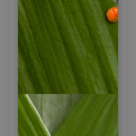
Lima – Heimreise
oder
14
Anschlussprogramm
Zum Abschluss vom Abenteuer Peru
besichtigen Sie die Hauptstadt Lima.
Auf einer Stadtrundfahrt entdecken
Sie das koloniale Zentrum der
Millionenstadt mit seinen
wunderschönen Bauten. Wer möchte,
kann noch eines der vielen Museen
der Stadt besuchen, wie das
Goldmuseum oder das
Archäologische Nationalmuseum. Zu
gegebener Zeit werden Sie zum
Flughafen begleitet, wo Sie ihre