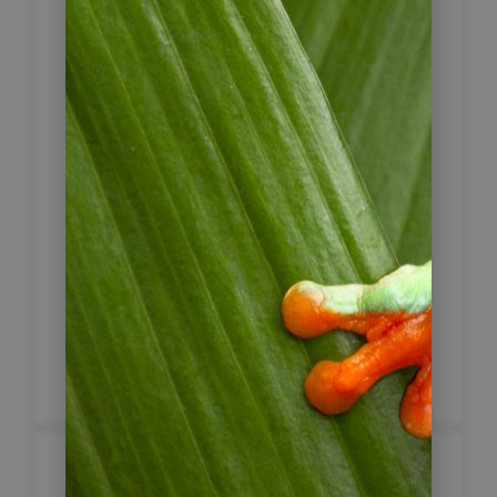
dort aus geht eine Treckingtour mit
Pferden zu dem See „Laguna de los
Momias“, der seinen Namen wegen
der über 280 Mumien erhielt, die
man in dieser Zone gefunden hat.
Hier in der Höhe auf einem Berg
befinden sich auch die etwa 2 Meter
hohen Särge, „Karajia“, aus
gebranntem Ton und bewachen die
umliegende Landschaft. Hier finden
Sie zahlreiche sehr gut erhaltende
Mumien.
Rückfahrt nach