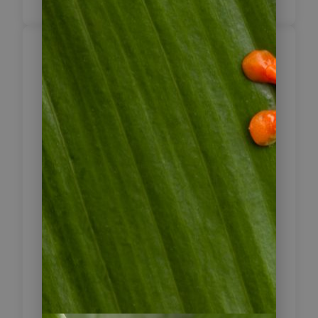
Cajamarca
5
Bei einer Stadtrundfahrt erkunden
Sie die wichtigsten geschichtlichen
Zeugnisse der Stadt. Sie ist vom
spanischen Kolonialbaustil geprägt;
der Dom, die Kirchen San Francisco,
Belén und La Recoleta. Am
Nachmittag fahren Sie zu den
„Fenstern von Otuzco“, einem
Friedhof aus der Zeit vor dem
Inkareich. Die vielen Gänge und
individuellen Grabstätten, die wie