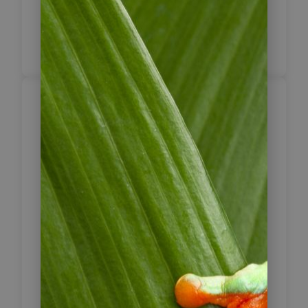
Ziegeln errichteten Pyramiden. Die
Nacht verbringen Sie nochmals in
Chiclayo.
Chiclayo –
8
Chachapoyas
Mit dem Bus geht es nun weiter nach
Chachapoyas. Hier existierte früher
das Volk der Chachapoyas, bevor sie
durch die Inka erobert wurden. Die
Stadt selbst wurde im 15. Jh. durch
die Spanier neu gegründet.
Entdecken Sie die reizvolle Stadt
selbst, die schöne Plaza mit seiner