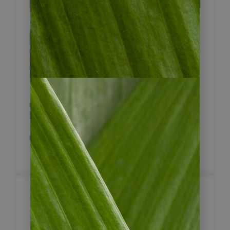
durch einen abenteuerlichen Trip zu
erreichen, aber somit auch viel
weniger überlaufen. Die gewaltige
Festung der Wolkenkrieger der
Chachapoyas aus dem 12 Jh. ist von
einer 8 m hohen Mauer mit
Wachtürmen umgeben und hat nur
drei Zugänge. Sie galt lange Zeit als
uneinnehmbar. Erst die Inka
eroberten die Festung. Übernachten
werden Sie im Dorf Chillo.
Chillo – Leymebamb
10
Fahrt in das Dorf Leymebamba. Von