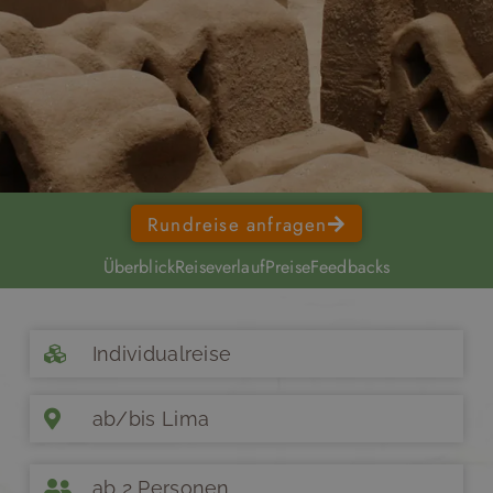
Rundreise anfragen
Überblick
Reiseverlauf
Preise
Feedbacks
Individualreise
ab/bis Lima
ab 2 Personen