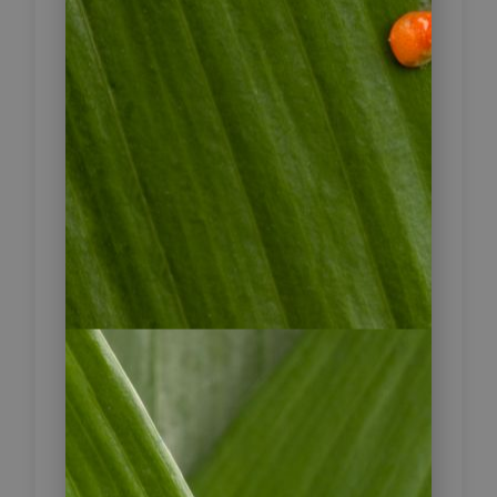
Chiclayo
Heute besichtigen Sie eine der
größten archäologischen
Entdeckungen des
südamerikanischen Kontinentes der
letzten Jahre, das Grab des Señor
von Sipan. Hierbei handelt es sich
um ein unberührt gefundenes Grab
eines Mochica-Herrschers. Neben
der Schönheit des königlichen
Grabes erhalten Sie einen sehr guten
Einblick in die Geschichte und Kultur
der Mochica. Am Nachmittag
besuchen Sie das Tal der Pyramiden
von Tucume mit seinen aus Adobe-