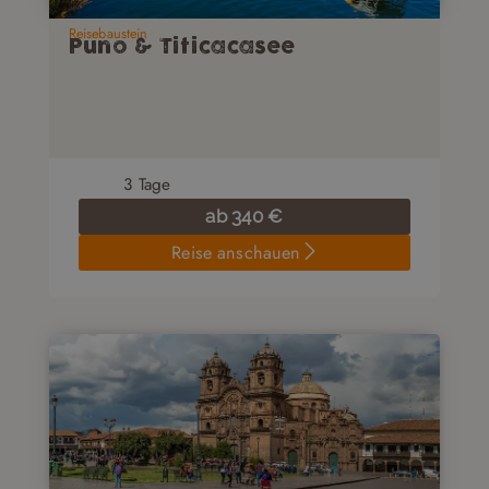
Reisebaustein
Puno & Titicacasee
3
Tage
ab
340
€
Reise anschauen