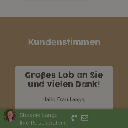
Kundenstimmen
Großes Lob an Sie
und vielen Dank!
Hallo Frau Lange,
leider etwas spät, aber dennoch
Stefanie Lange
immer noch voller Freude möchten
Ihre Reiseberaterin
wir uns für die Reiseorganisation,