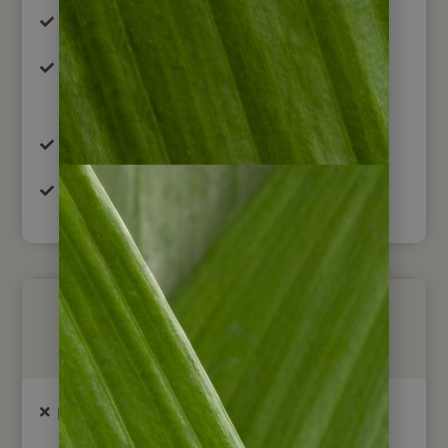
englischsprachige lokale Reiseleiter
Eintritte und Exkursionen, soweit nicht im
Reiseablauf anders gekennzeichnet
Mahlzeiten wie im Tourablauf angegeben
Reisesicherungsschein
Nicht im Preis enthalten
Internationale Flüge