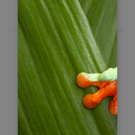
Ursprünglich war die
Sonnenpyramide 43 m hoch.
Trujillo – Cajamarca
4
Mit dem Bus geht es weiter nach
Cajamarca, der Schicksalsstadt für
das Imperium der Inka. Hier wurde
der letzte Inka Atahualpa durch die
Spanier gefangen genommen und
trotz erfüllter Lösegeldforderungen
hingerichtet. Der Nachmittag gehört
Ihnen. Sie können sich langsam an
die Höhe gewöhnen.