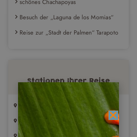
schönes Chachapoyas
Besuch der „Laguna de los Momias“
Reise zur „Stadt der Palmen“ Tarapoto
Stationen Ihrer Reise
Start ist in Lima (1 ÜB/F)
Trujillo (2 ÜB/F)
Cajamarca (2 ÜB/F)