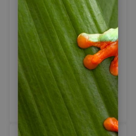
ist für jeden Reisenden ein Muss. Um
zu diesem Wasserfall, einem der
schönsten der Region, zu gelangen,
ist eine zweistündige Wanderung von
der Ortschaft San Antonio de
Cumbaza (18 Kilometer nördlich von
Tarapoto) erforderlich. Sie wandern
durch wunderschöne Natur und
können verschiedene in dieser
Region heimische Vogel- und
Schmetterlingsarten beobachten. Am
Nachmittag geht es mit dem
Flugzeug zurück nach Lima.