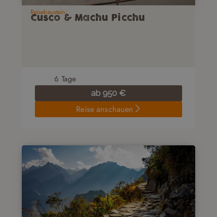
Reisebaustein
Cusco & Machu Picchu
6
Tage
ab
950
€
Reise anschauen