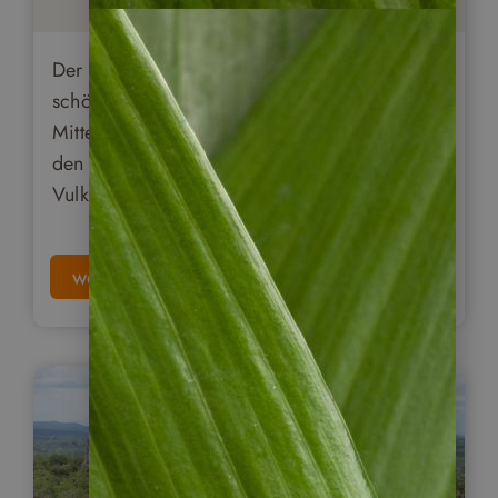
Der Altiplano ist bestimmt die landschaftlich
schönste Region des kleinen Landes in
Mittelamerika mit dem blaue Atitlan-See und
den drei sich spiegelnden ebenförmigen
Vulkanen.
weiterlesen