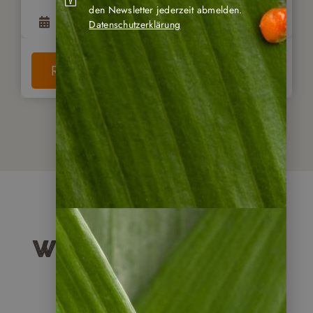
den Newsletter jederzeit abmelden.
8
Tage
ab
1.950
€
Datenschutzerklärung
Reise anschauen
Weitere Reisearten
für Guatemala