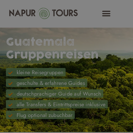
Zum
Inhalt
springen
Guatemala
Gruppenreisen
kleine Reisegruppen
geschulte & erfahrene Guides
deutschprachiger Guide auf Wunsch
alle Transfers & Eintrittspreise inklusive
Flug optional zubuchbar