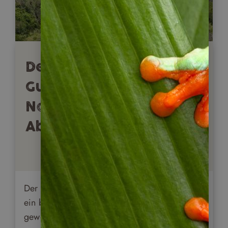
Der Maya Trek in
Guatemala: 3 Tage
Natur, Kultur und
Abenteuer
Der Maya Trek in Guatemala ist mittlerweile
ein beliebtes Reiseziel für viele Touristen
geworden, die auf den Spuren der Maya