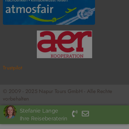
k
a
m
Trustpilot
© 2009 - 2025 Napur Tours GmbH - Alle Rechte
vorbehalten
Stefanie Lange
Ihre Reiseberaterin