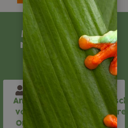
Mit Napur Tours
reisen Sie sicher
Ansprechpartner
Reiseversicheru
Deutsc
Buchen
vor
Reisere
Sie bei
Wir
Ort
uns