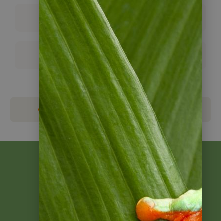
Überblick
Reisebausteine
zurück zu Guatemala Reisen
Beratung
gewünscht?