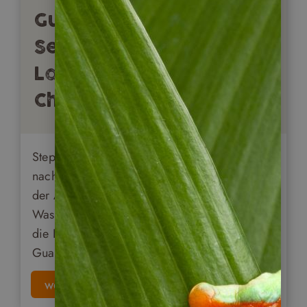
Guatemala: Atitlan
See, Grotten von
Lanquin & Semuc
Champey
Stephan Martens berichtet von seiner Reise
nach Guatemala. Begeistert hat ihn besonders
der Atitlan See und die türkisgrünen
Wasserbecken Semuc Champey. Doch auch
die Begegnung mit dem traditionellen
Guatemala faszinierte ihn.
weiterlesen