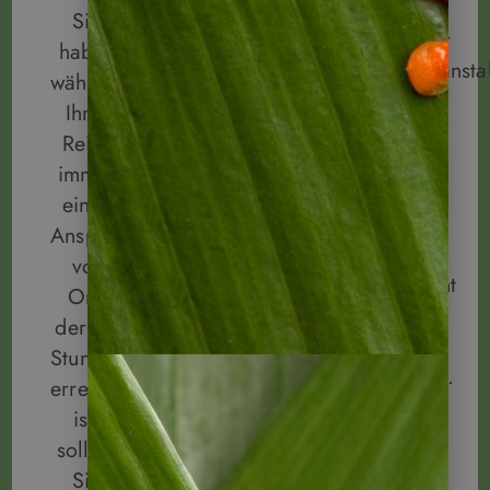
sind ein
Sie
Ihre
deutscher
haben
Reiseversicherungen
Reiseveranstal
während
gleich
Bei
Ihrer
dazu!
allen
Reise
Wir
Belangen
immer
arbeiten
liegt
einen
mit der
das
Ansprechpartner
Hanse
deutsche
vor
Merkur
Reiserecht
Ort,
Versicherung
unserem
der 24
zusammen.
Handeln
Stunden
zugrunde.
erreichbar
ist,
sollten
Sie