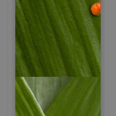
Tiere, können den einheimischen
Ngöbe-Indianer-Frauen bei der
Arbeit zuschauen und natürlich rohe
Schokolade probieren.
Mit Ihrem Besuch helfen Sie der
Community gleichzeitig, denn alle
Gewinne aus der Tour und ein Teil
des Schokoladenumsatzes fließen in
Aufforstungs- sowie Bildungsprojekte
wie ein Computerraum und eine
Bibliothek. Vielleicht der wichtigste
Fond ist der für medizinische
Notfälle.
Nach dem Besuch geht es zum
Bootssteg und dort steigen Sie um
auf ein Boot, das Sie in 30 Minuten