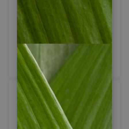
und man hört unterwegs die Affen
brüllen, die Vögel singen und am
Schluss das Meer rauschen. Sie
erreichen am Ende den bekannten
Strand Red Frog Beach, an dem Sie
sich ein Erfrischungs-Bad gönnen
oder einfach mal die Seele baumeln
lassen. Am Nachmittag Bootsfahrt
zurück zur Hauptinsel.
Bocas del Toro
8
Heute Vormittag werden Sie eine
Schule besuchen (Montag bis
Freitag) und Einblicke in das