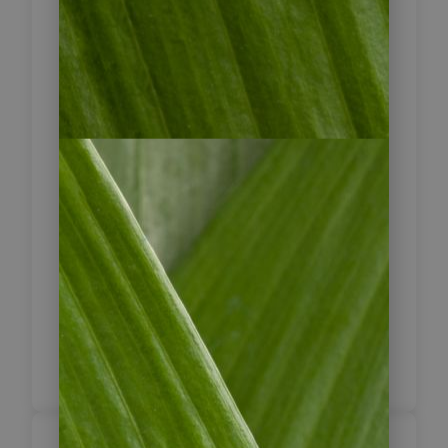
Vormittag von Panama City nach
David. Weiterfahrt in das Hochland
von Volcán. Besuch der wunderschön
gelegenen Kaffeefarm der Janson
Familie. Sie besichtigen Farm und
Ihnen wird der Anbau, die Ernte und
Verarbeitung der Kaffeefrucht
erläutert. Natürlich erhalten Sie auch
eine Kostprobe dieses Kaffees. Bei
schönem Wetter haben Sie von hier
aus einen einmaligen Blick auf den
Vulkan Barú! Ende der Tour am
Hotel.