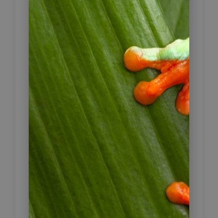
6
Bocas del Toro
Nach dem Frühstück 3 ½-stündige
Fahrt über die Cordillera de
Talamanca und danach entlang der
Karibikküste und durch immer
wechselnde Vegetation nach
Almirante. Kurz vor Almirante
besuchen Sie die Oreba Chocolate
Farm, eine organische Kakaofarm.
Hier erhalten Sie eine Führung über
die Farm und Erläuterungen des
gesamten Kakao-und Schokoladen-
Prozesses. Aber nicht nur das, Sie
sehen auf dem Weg auch viele
einheimische Pflanzen und exotische