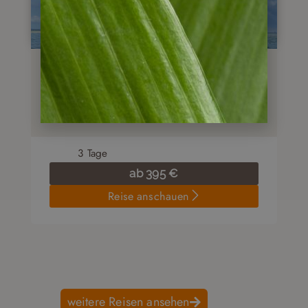
Reisebaustein
Inselparadies San Blas
3
Tage
ab
395
€
Reise anschauen
weitere Reisen ansehen