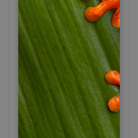
Bootsfahrt zur Insel Bastimentos zum
Dorf Bastimentos. Die Insel ist das,
was man sich unter einer kaum
bewohnten Karibikinsel vorstellt,
umgeben von Natur und guter Luft.
Die Isla Bastimentos besteht fast nur
aus Dschungel, es gibt keine Straßen
oder Landebahnen, aus diesem
Grund kann die Insel auch nur mit
dem Boot angefahren werden. Die
Einwohner der Insel sind vorwiegend
einheimische Indios, die wir
besuchen. Anschließend Wanderung
auf einem Dschungelpfad zur
anderen Inselseite, Wizard. Die
Wanderung ist sehr abenteuerlich