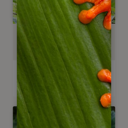
Individualreise mit Transfers
Costa Rica zum Kennenlernen
15
Tage
ab
1.875
€
Reise anschauen