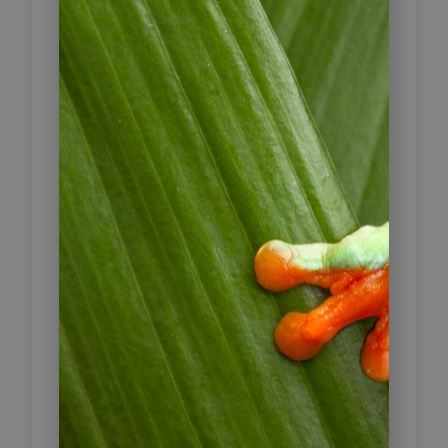
Volcán
4
Heute werden Sie eine sehr
ursprüngliche und familiengeführte
Finca besuchen und lernen viel über
das Leben im ländlichen Panama.
Die Wahrscheinlichkeit, andere
Touristen zu sehen, ist gering. Eines
der einzigartigen Merkmale Finca
Ceriana ist die Zahl der Vogelarten
und anderer Tierarten aus dem Hoch-
und Tiefland Chiriquís. Zur
Gesamtfläche zählen 10 Hektar
geschütztes Land und 2 Kilometer
sehr gepflegte Wanderwege mit
wunderschönen Ausblicken bis zu