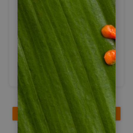
Am frühen Morgen oder Nachmittag
Transfer zum Flughafen von Bocas
und Rückflug nach Panama City.
Transfer zum gewünschten Stadthotel.
Hier endet Ihre Reise oder beginnt
ein Anschlussprogramm.
Reise jetzt anfragen