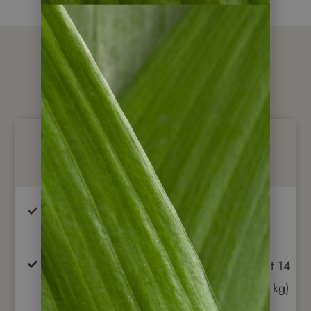
Preise / Leistungen
Im Preis enthalten
Transfers und Transporte in komfortablen
Fahrzeugen
Inlandsflüge in Touristenklasse (Gepäcklimit 14
kg pro Person, Übergepäck ca. 2 USD pro kg)