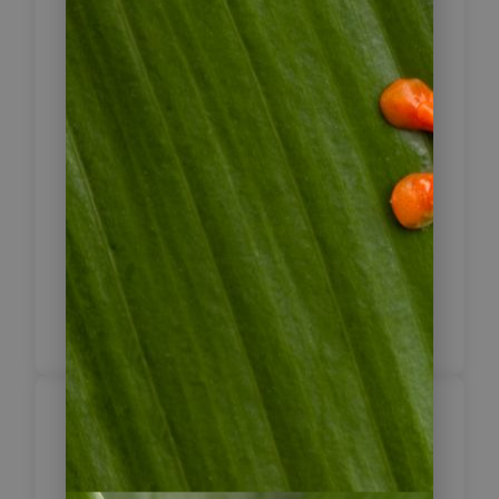
Costa Ricas Osa Halbinsel.
Rundherum werden Sie viele
Kaffeepflanzen sehen. Hierher
kommt auch der berühmte und sehr
hochpreisige Geisha-Kaffee!
Nach einem Mittagessen im Freien
erleben Sie am Nachmittag, wie eine
Zuckerrohrmühle funktioniert und
können selbst Hand anlegen. Die
Tour endet am Hotel.
Volcán
5
Lernen Sie heute den Internationalen