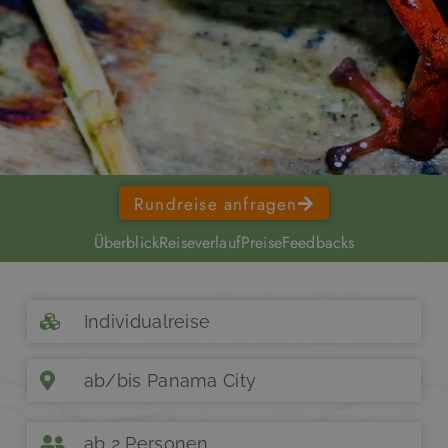
Rundreise anfragen
Überblick
Reiseverlauf
Preise
Feedbacks
Individualreise
ab/bis Panama City
ab 2 Personen