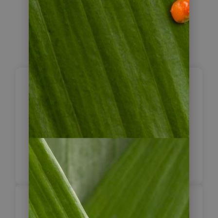
Panama City /
1
Transfer In
Ankunft in Panama City und Transfer
in die Baru Lodge im Zentrum
Panama Citys.
Panama City Tour
2