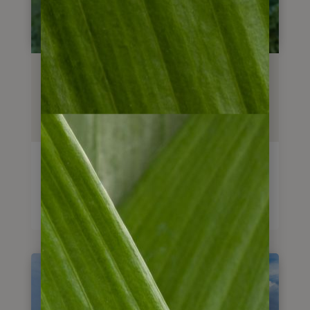
Reisebaustein/Wanderreise
Trekking Tour im Darien
Nationalpark
5
Tage
ab
930
€
Reise anschauen