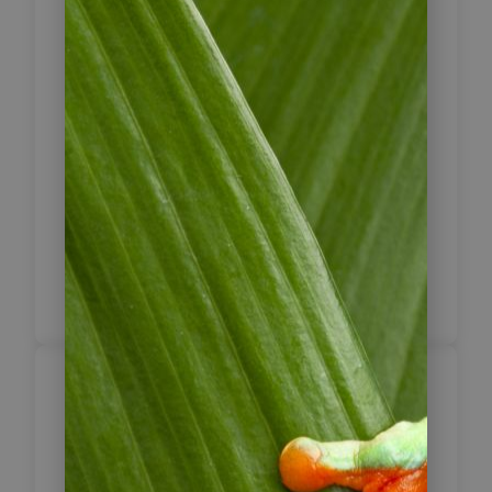
zur Hauptinsel Colón fährt. In der
Stadt finden Sie gemütliche Bars,
Restaurants, Souvenir-Stände und
Läden. Es herrscht eine entspannte,
typisch karibische Atmosphäre. Sie
übernachten im historischen Gran
Hotel Bahia. Es wurde 1905 erbaut,
war ehemals Sitz der United Fruit
Company und gehört zu den ältesten
Hotels in Bocas del Toro.
Bocas del Toro /
7
Bastimentos