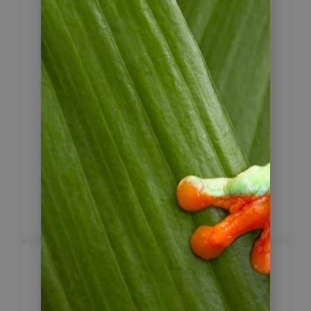
Schulwesen Panamas erhalten.
Anschließend unternehmen Sie mit
Ihrer deutschsprachigen Reiseleitung
eine entspannte Fahrradtour zum
Playa Bluff. Unterwegs passieren Sie
diverse Strände und können die
Surfer beim Wellenreiten
beobachten. Erfrischen Sie sich
unterwegs mit einem Cocktail an
einer Strandbar, bevor es später per
Rad wieder zurück zum Hotel geht.
Bocas del Toro –
9
Panama City