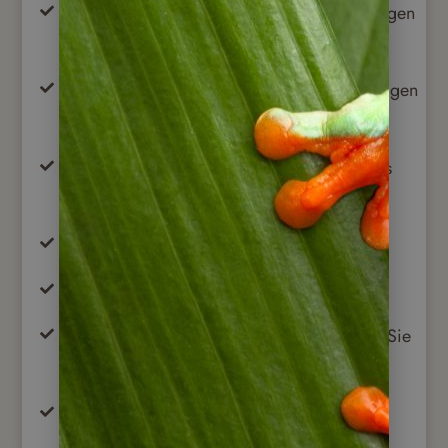
Deutschsprechende Reiseleitung an den Tagen
2, 7 und 8
englischsprechende Reiseleitung an den Tagen
3 bis 6
8 Übernachtungen in den genannten Hotels
oder Lodges
Mahlzeiten gemäß Beschreibung
Alle Entrittsgelder
Ausführliche Reisedokumentation erhalten Sie
vor Ort
Reisepreissicherungsschein