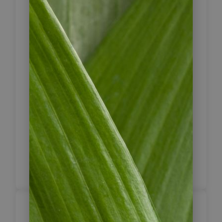
Nationalpark La Amistad kennen, der
sowohl Teile Panamas als auch Costa
Ricas umfasst. Im Nebelwald
unternehmen Sie eine 2-3-stündige
Wanderung und werden dabei viel
Flora und Fauna sehen. Im
Nationalpark stärken wir uns mit
einem Mittagessen, bevor wir die
Orchideen Farm “Finca Dracula”
besichtigen, in der mehr als 2000
verschiedene Orchideenarten auf Sie
warten.
Volcán – Almirante –