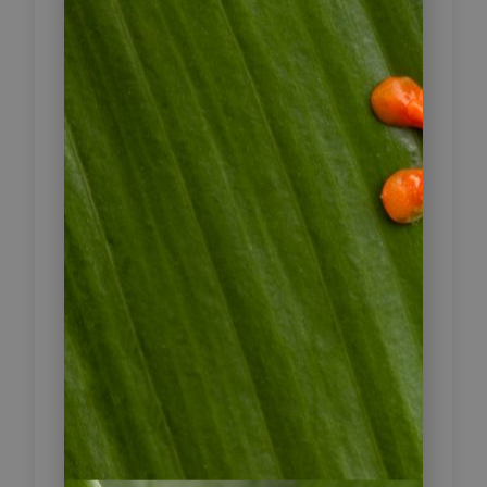
von Bogotá werden Sie von Ihrem
persönlichen Fahrer begrüßt und zu
Ihrem Hotel im historischen Viertel
La Candelaria gebracht. Die Stadt
liegt auf rund 2.600 Metern Höhe –
die Luft ist frisch, das Licht klar, die
Temperaturen angenehm.
Bogotá ist politisches, kulturelles und
intellektuelles Zentrum des Landes.
Nach dem Check-in bleibt Zeit für
einen ersten Spaziergang durch die
Umgebung. In den Gassen rund um
den Plaza de Bolívar begegnen sich
koloniale Architektur, Graffitikunst
und studentisches Leben. Vielleicht
setzen Sie sich in eines der kleinen