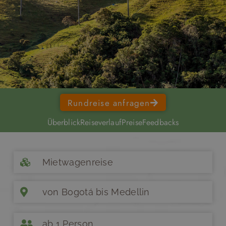
Rundreise anfragen
Überblick
Reiseverlauf
Preise
Feedbacks
Mietwagenreise
von Bogotá bis Medellin
ab 1 Person