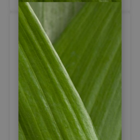
Panoramafahrt
nach Salamina –
6
Koloniales Erbe der
Kaffeezone
Heute verlassen Sie die Region um
Manizales und fahren auf einer
schmalen Nebenstraße weiter nach
Salamina. Die Strecke gilt als
reizvolle Panoramafahrt durch die
hügelige Landschaft der Kaffeezone,
abseits der großen Verkehrsachsen.
Salamina zählt zu den schönsten