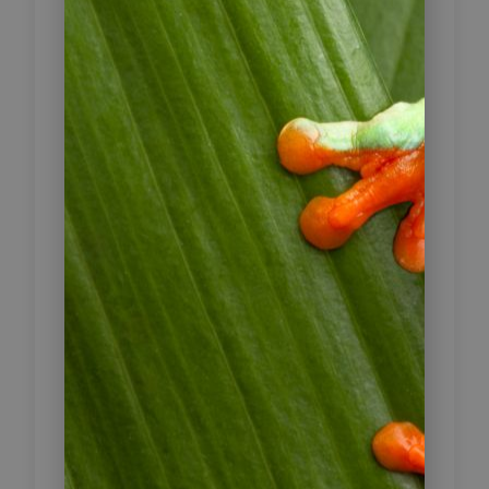
kolonialen Orten der Region und
wurde als nationales Kulturerbe
ausgezeichnet. Charakteristisch sind
die Häuser im traditionellen
Antioquia-Stil, kunstvoll geschnitzte
Holzbalkone und der zentrale
Hauptplatz. Der Ort wirkt authentisch
und wenig touristisch – ein guter
Einblick in das regionale Leben.
Fahrzeit: 80 km / 2 Stunden
2 x Hotel Boutique Casa de Lola
Garcia, Suite Standard
Inklusive Frühstück