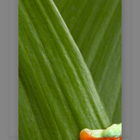
60 Meter hoch werden.
Bei einer Wanderung über einfache
Wege erkunden Sie das Gebiet zu
Fuß zusammen mit Ihrem Guide, der
Ihnen mehr zu dieser faszinierenden
Landschaft erzählt. Im Vergleich zum
Cocora-Tal ist die Region bei San
Félix deutlich weniger touristisch
erschlossen und wirkt insgesamt
ruhiger und ursprünglicher. Am
Nachmittag kehren Sie nach
Salamina zurück.
Inklusive Frühstück