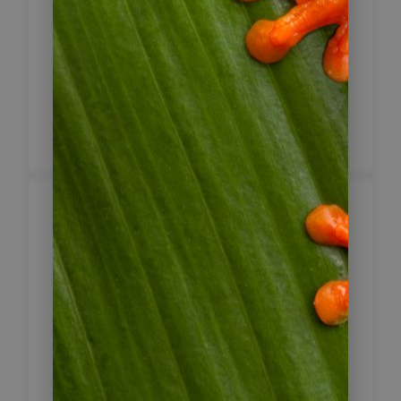
Fahrzeit: 155 km / ca. 5 Stunden
1 x Casa Belle Époque,
Standardzimmer
Inklusive Frühstück
Von Honda in die
Kaffeezone – Über
4
den Alto de Letras
nach Manizales
Heute fahren Sie weiter in die
kolumbianische Kaffeezone. Die
Route führt Sie über den Alto de