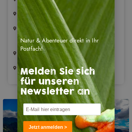
Honda (1 Übernachtung)
Kaffeezone / Manizales (2
Übernachtungen)
Natur & Abenteuer direkt in Ihr
Postfach!
Salamina (2 Übernachtungen)
Medellín (2 Übernachtungen)
Melden Sie sich
für unseren
Newsletter an
Jetzt anmelden >