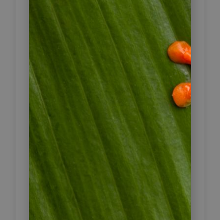
nehmen Sie an einer Kaffeetour auf
der Hacienda Venecia teil und
erfahren, wie Kaffee angebaut,
geerntet und verarbeitet wird – vom
Kaffeebaum bis zur Bohne.
Darüber hinaus bietet die Umgebung
optionale Aktivitäten wie
Birdwatching oder Wanderungen
durch Plantagen und angrenzende
Wälder. Alternativ genießen Sie die
Ruhe auf dem Gelände der Finca,
mit Blick auf die grünen Hügel und
begleitet von den Geräuschen der
Natur.
Inklusive Frühstück