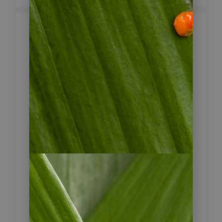
Ausflug zu den
Wachspalmen im
7
Samaria Valley
Heute unternehmen Sie einen
geführten Ausflug in die Umgebung
von San Félix, wo sich ein
ausgedehntes Wachspalmengebiet
befindet: das Samaria-Tal. Das
Samaria-Tal weist eine ähnliche
Landschaftsform auf wie das
bekanntere Cocora-Tal: offene
Weideflächen, sanfte Hügel und
zahlreiche Wachspalmen, die bis zu