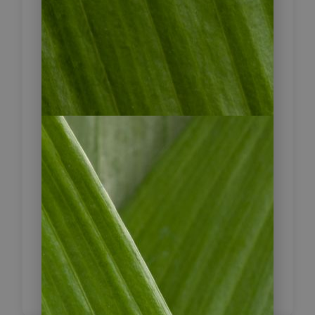
gefährlichsten Städte der Welt haben
Investitionen in Bildung, Infrastruktur
und öffentlichen Nahverkehr das
Stadtbild nachhaltig verändert.
Moderne Metro- und
Seilbahnsysteme verbinden heute die
Stadtteile. Aufgrund des milden
Klimas wird Medellín auch als „Stadt
des ewigen Frühlings“ bezeichnet.
Fahrzeit: 230 km / 5 Stunden
2 x Hotel NH Royal Medellin,
Standardzimmer
Inklusive Frühstück