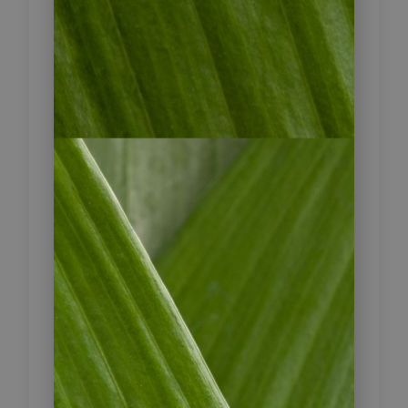
Letras, einen der höchsten
befahrbaren Pässe des Landes. Auf
rund 3.500 Metern Höhe
überqueren Sie die Zentralkordillere;
die Passstraße erstreckt sich über
etwa 80 Kilometer und verbindet
Tiefland und Hochland.
Anschließend geht es bergab in die
liebliche Hügellandschaft der
Kaffeezone. Ihr Ziel ist Manizales,
eine lebendige Universitätsstadt und
eines der Zentren der
Kaffeeproduktion. Sie übernachten
auf einer Kaffeefinca in der
Umgebung, eingebettet in grüne