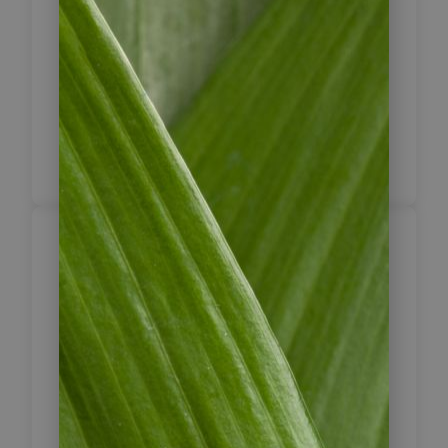
Cafés und trinken einen ersten
kolumbianischen Kaffee – ein
ruhiger Einstieg in die Reise.
2 x Hotel de la Opera,
Standardzimmer
Bogotá entdecken –
Geschichte, Gold und
2
Andenblick
Nach dem Frühstück nehmen Sie an
einer halbtägigen Stadtführung mit
deutschsprachiger Reiseleitung teil.