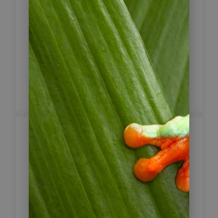
Hügel und Plantagen.
Fahrzeit: 150 km / ca. 5 Stunden
2 x Hacienda Venecia,
Standardzimmer
Inklusive Frühstück
Kaffeezone –
Einblicke in Anbau,
5
Natur und Alltag
Der heutige Tag steht ganz im
Zeichen der Kaffeezone. Auf Wunsch