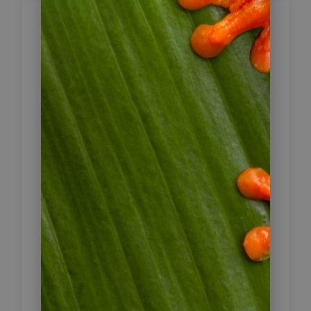
Fahrt nach Medellín
– Ankommen in der
8
Stadt des Wandels
Heute setzen Sie Ihre Reise fort und
fahren nach Medellín. Die Strecke
führt durch bergiges Gelände, bevor
sich das Aburrá-Tal öffnet, in dem
die Stadt liegt. Nach der Ankunft
geben Sie den Mietwagen ab und
beziehen Ihr Hotel.
Medellín hat in den vergangenen
Jahrzehnten einen tiefgreifenden
Wandel erlebt: Einst eine der