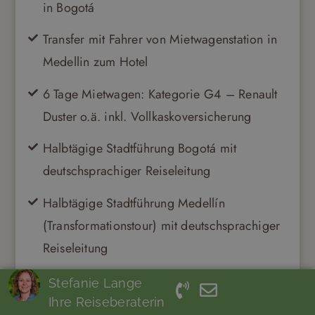
in Bogotá
Transfer mit Fahrer von Mietwagenstation in
Medellin zum Hotel
6 Tage Mietwagen: Kategorie G4 – Renault
Duster o.ä. inkl. Vollkaskoversicherung
Halbtägige Stadtführung Bogotá mit
deutschsprachiger Reiseleitung
Halbtägige Stadtführung Medellín
(Transformationstour) mit deutschsprachiger
Reiseleitung
Geführter Ausflug ins Samaria-Tal
Stefanie Lange
Ihre Reiseberaterin
Ausführliche Reiseunterlagen und