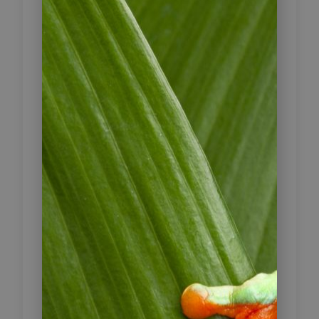
Etappe auf eigene Faust und
verlassen Bogotá in westlicher
Richtung über die Ausläufer der
Anden hinab in das Magdalena-Tal.
Ihr Ziel ist Honda, eine der ältesten
Städte Kolumbiens, direkt am Río
Magdalena gelegen. Honda war
über Jahrhunderte ein wichtiger
Handels- und Umschlagplatz. Heute
prägen farbenfrohe koloniale
Häuser, Innenhöfe, Arkadengänge
und zahlreiche Brücken das
Stadtbild. Der Ort ist bewusst als
ruhige, historische Zwischenstation
gewählt.