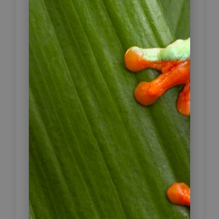
Sie erkunden das historische Zentrum
La Candelaria und besuchen den
geschichtsträchtigen Plaza de
Bolívar, umgeben von Kathedrale,
Regierungsgebäuden und
Präsidentenpalast.
Anschließend besuchen Sie das
Goldmuseum, das einen Einblick in
die präkolumbischen Kulturen des
Landes gibt. Zum Abschluss fahren
Sie mit der Seilbahn auf den
Monserrate, den Hausberg der Stadt.
Von hier oben eröffnet sich ein
weiter Blick über Bogotá und die
umliegenden Anden. Der Nachmittag
steht zur freien Verfügung.