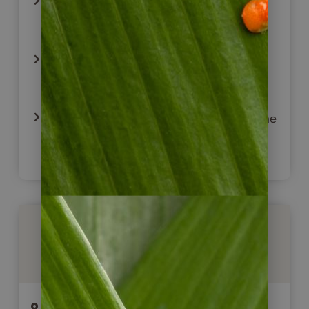
Koloniales Salamina – nationales
Kulturerbe
Wachspalmengebiet bei San Félix
(Samaria-Tal)
Medellín: Stadtbesichtigung und urbane
Transformation
Stationen Ihrer Reise
Bogotá (2 Übernachtungen)