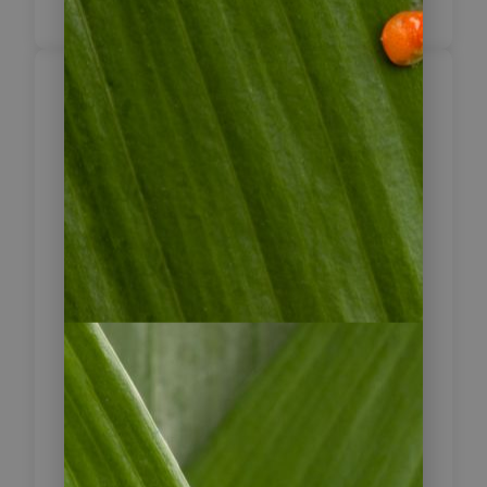
Beginn Ihrer
Mietwagenreise –
Von Bogotá ins
3
Magdalena-Tal
nach Honda
Heute beginnt Ihre Mietwagenreise.
Nach dem Frühstück werden Sie zur
Mietwagenstation gebracht, wo ein
lokaler Mitarbeiter Sie bei der
Fahrzeugübernahme unterstützt und
alle Formalitäten erledigt.
Anschließend starten Sie Ihre erste