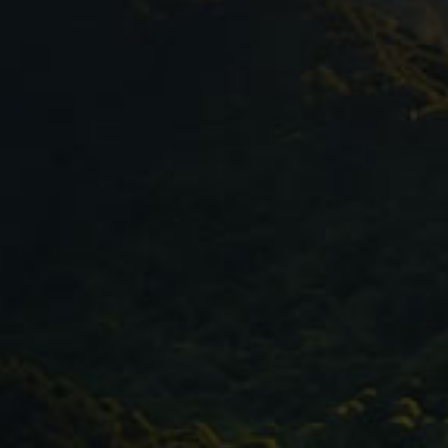
Latacunga – 1 Nacht
Otavalo – 1 Nacht
Quito – 2 Nächte