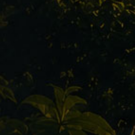
Preis pro Person
EZ-Zuschlag
1.690€
275€
1.690€
275€
1.690€
275€
1.690€
275€
1.690€
275€