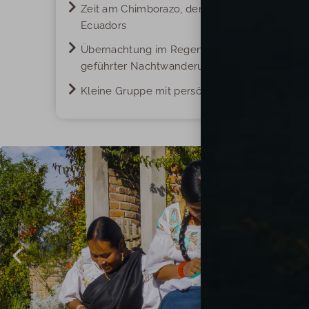
Zeit am Chimborazo, dem höchsten Berg
Ecuadors
Übernachtung im Regenwaldreservat mit
geführter Nachtwanderung
Kleine Gruppe mit persönlicher Reiseleitung