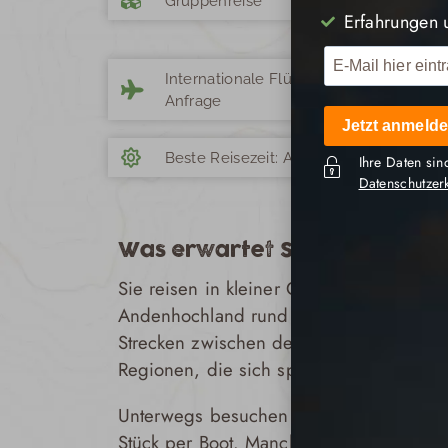
Gruppenreise
Erfahrungen 
Internationale Flüge auf
Anfrage
Jetzt anmelde
Beste Reisezeit: April bis November
Ihre Daten sin
Datenschutzer
Was erwartet Sie auf dieser
Sie reisen in kleiner Gruppe mit deutsc
Andenhochland rund um Quito über ver
Strecken zwischen den Orten sind Teil d
Regionen, die sich spürbar voneinander
Unterwegs besuchen Sie Märkte und Dör
Stück per Boot. Manche Tage beginnen 