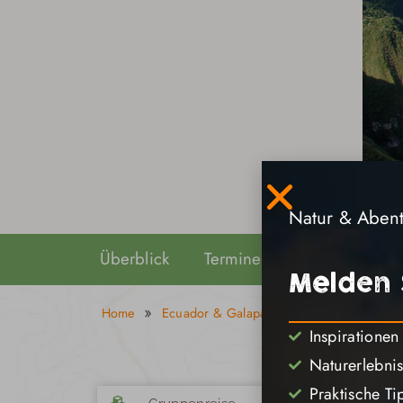
Natur & Abente
Überblick
Termine & Preise
Reise
Melden 
»
»
Home
Ecuador & Galapagos Reisen
Ecuador
Inspirationen
Naturerlebni
Praktische Ti