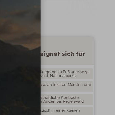
Diese Reise eignet sich für
Naturinteressierte, die gerne zu Fuß unterwegs
sind (Hochland, Nebelwald, Nationalparks)
Reisende mit Interesse an lokalen Märkten und
Lebensweisen
Menschen, die landschaftliche Kontraste
erleben möchten – von Anden bis Regenwald
Gäste, die den Austausch in einer kleinen
Gruppe schätzen