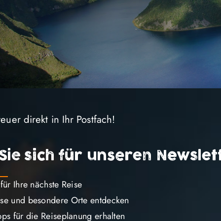
uer direkt in Ihr Postfach!
verlauf
Kundenstimmen
Verlängerungen
Weitere
Sie sich für unseren Newslet
»
Ecuador gemeinsam entdecken
 Gruppenreisen
 für Ihre nächste Reise
sse und besondere Orte entdecken
pps für die Reiseplanung erhalten