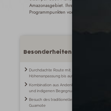
Amazonasgebiet. Ihre Reiseleitung begl
Programmpunkten von lokalen Guides unt
Besonderheiten dieser Reise
Durchdachte Route mit schrittweiser
Höhenanpassung bis auf über 5.000 Meter
Kombination aus Andenhochland, Regenwald
und indigenen Begegnungen
Besuch des traditionellen Marktes von
Guamote