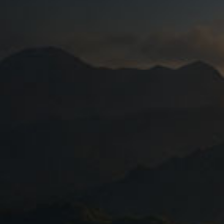
eitet Sie dabei durchgehend und wird bei einzelnen
erstützt.
Stationen Ihrer Reise
Quito – 1 Nacht
Regenwaldlodge Hakuna Matata – 2 Nächte
Macas – 1 Nacht
Guamote – 1 Nacht
Riobamba – 1 Nacht