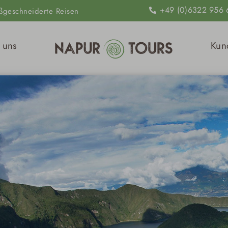
+49 (0)6322 956 
ßgeschneiderte Reisen
ten
 uns
Kun