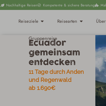
Zum
Nachhaltige Reisen
Kompetente & sichere Beratung
Ma
Inhalt
springen
Öffne Reiseziele
Öffne Reisear
Reiseziele
Reisearten
Über
Gruppenreise
Ecuador
gemeinsam
entdecken
11 Tage durch Anden
und Regenwald
ab 1.690€