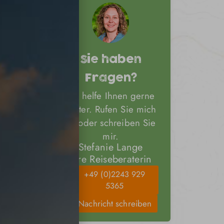
n
h
Sie haben
Fragen?
Ich helfe Ihnen gerne
weiter. Rufen Sie mich
an oder schreiben Sie
mir.
t vom
Stefanie Lange
d. Die
Ihre Reiseberaterin
 und in
+49 (0)2243 929
5365
Nachricht schreiben
auch ein