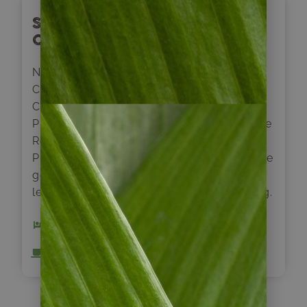
San Pedro de Atacama –
Calama – Puerto Varas
Nach dem Frühstück geht es zurück nach
Calama. Von dort fliegen wir via Santiago de
Chile in die chilenische Seeenregion nach
Puerto Montt. Anschließend setzen wir unsere
Reise in die „Stadt der Rosen“fort , nach
Puerto Varas. Romantisch am Llanquihue-See
gelegen erlangte die Kleinstadt während der
letzten Jahre einen touristischen Aufschwung.
3 x Hotel Cabaña del Lago (Standard)
Inklusive Frühstück