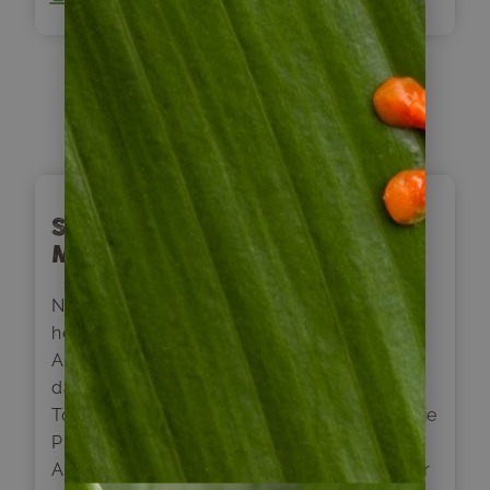
Tag
3
Salar de Atacama und
Mondtal Valle de la Luna
Nach einem stärkenden Frühstück erfolgt
heute der Besuch des Salzsees Salar de
Atacama mit der Laguna Chaxa. Wir starten
dafür zuerst Richtung Atacameño-Dorf
Toconao, wo wir auf einem kurzen Besuch die
Plaza und Kirche kennenlernen können.
Anschließend erreichen wir den Salzsee Salar