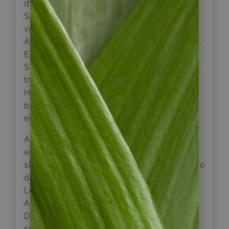
de Atacama. Dieser Salar ist der größte
Salzsee der Welt, er entstand vor Millionen
von Jahren durch den Umbruch der
Andenkordillere und der Kordillere Domeyko.
Es ist beeindruckend, die ausgebreiteten
Salzkrusten in achteckiger Form inmitten der
trockensten Wüste der Welt zu betrachten.
Hier können wir drei Flamingoarten
beobachten, die sich von der Sole aus Salz
ernähren.
Am Nachmittag besuchen wir das
eindrucksvolle Tal des Mondes. Es befindet
sich rund 18 Kilometer westlich von San Pedro
de Atacama und ist Teil des Naturreservats
Los Flamencos, welches von den
Atacameño-Gemeinden mitverwaltet wird.
Dieser unwirkliche Ort, einer der
spektakulärsten der Atacama-Wüste, wird