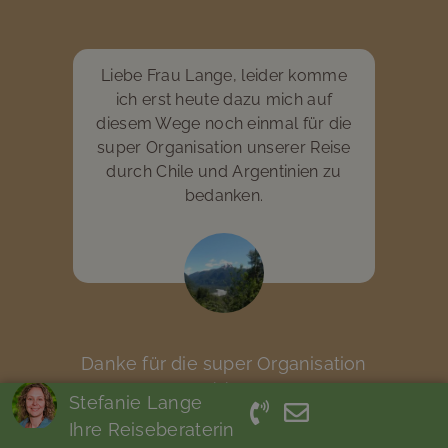
Liebe Frau Lange, leider komme
ich erst heute dazu mich auf
diesem Wege noch einmal für die
super Organisation unserer Reise
durch Chile und Argentinien zu
bedanken.
Danke für die super Organisation
Argentinien
Chile
Patagonien
/
Stefanie Lange
Individualreise
Mietwagenreise
Ihre Reiseberaterin