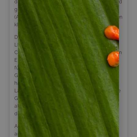
den Vulkan Osorno zu genießen. Anschließend
geht es weiter bis zum Todos los Santos
(Allerheiligen See). Hier unternehmen wir einen
kleinen Spaziergang entlang des Sees.
Danach fahren wir zum Nordufer des
Llanquihue-Sees bis zur Ortschaft Las
Cascadas. Hier treffen wir mit einer deutschen
Einwandererfamilie zusammen, die sich über
fünf Generationen hinweg deutsche
Gebräuche und Sprachkenntnisse erhalten
hat. Bei einem schmackhaften typischen
Land-Mittagessen tauchen wir in die bewegte
Geschichte dieser Familie ein und im
allgemeinen der deutschen Einwanderer aus
dem 19. Jahrhundert.
Am späten Nachmittag erreichen wir Frutillar
am Llanquihue-See, wo wir im Freilicht-