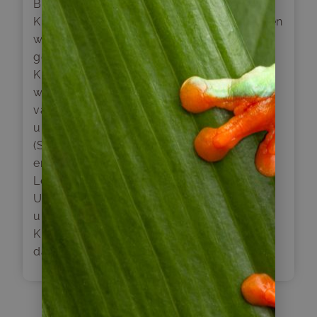
Brudervolk der Mapuche-Indianer. In der
Küstenregion von San Juan de la Costa lernen
wir die lokalen Traditionen kennen und
genießen gleichzeitig die herrliche
Küstenlandschaft. Nach dem Mittag machen
wir eine Wanderung zu einem typischen
valdivianischen Regenwald. Hier treffen wir
unter anderem auf die Familie des Lonko
(Stammesführer), Carlos Paillamanque, und
erfahren mehr über die Kosmovision und
Lebensweise der Huilliche und Mapuche.
Unterwegs erkunden wir die dichten und fast
unberührten Regenwälder der chilenischen
Küstenlandschaft. Am Nachmittag geht es
dann wieder nach Puerto Varas zurück.