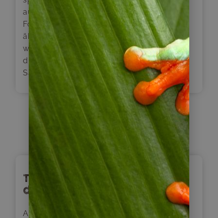
aufgrund seiner einzigartigen geologischen
Formationen, die einer Mondlandschaft stark
ähneln, so genannt. Hier erkunden wir diese
wunderschöne Landschaft und besichtigen
die seltsamen Gestalten, die die Natur aus
Salz und Lehm geschaffen hat.
Tag
4
Traditionen und Bräuche
der Atacameños
Am Rande von San Pedro de Atacama