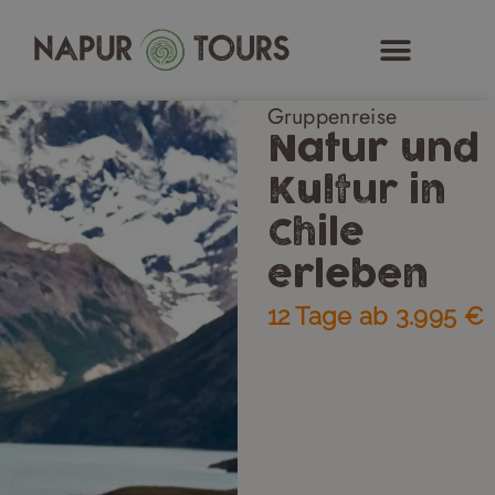
Zum
Inhalt
springen
Gruppenreise
Natur und
Kultur in
Chile
erleben
12 Tage ab 3.995 €