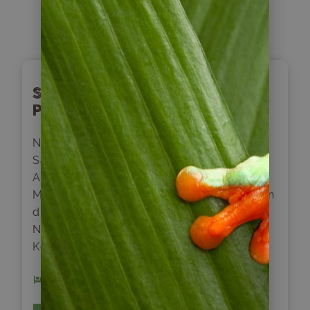
Tag
2
Santiago – Calama – San
Pedro de Atacama
Nach dem Frühstück erfolgt unser Flug von
Santiago de Chile nach Calama und in die
Atacama Wüste. Nach Ankunft in der
Minenstadt Calama starten wir unsere Fahrt in
die Oasenstadt San Pedro de Atacama. Am
Nachmittag haben Sie Gelegenheit zum
Kennenlernen dieser charmanten Kleinstadt.
4 x Hotel Casa de Don Tomas
Inklusive Frühstück