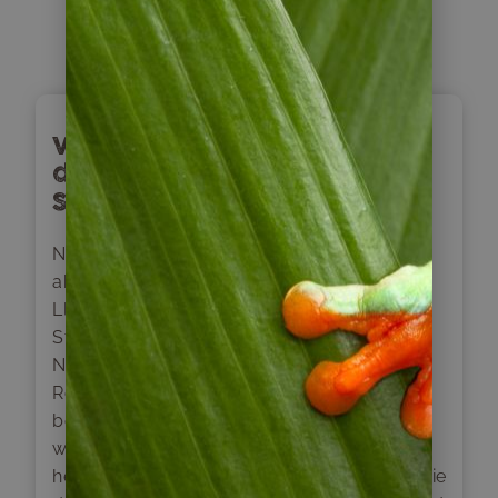
Tag
7
Vulkan Osorno und
deutsche Einwanderer im
Seengebiet
Nach dem Frühstück werden wir am Hotel
abgeholt. Wir fahren entlang des Sees
Llanquihue nach Enseñada. Nach ca. einer
Stunde erreichen wir den ältesten
Nationalparks Chiles, den Vicente Perez
Rosales. Der erste Stopp erfolgt an den
berühmten Wasserfälle von Petrohue. Hier
werden wir ausreichend Zeit haben, um die
herrlichen Ausblicke auf die Wasserfälle sowie