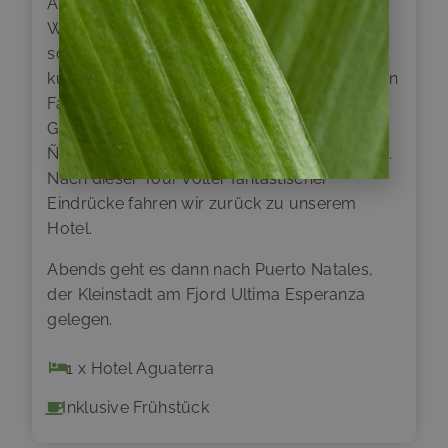
Anschließend besuchen Sie die tosenden
Wasserfälle Salto Grande und Salto Chico,
sowie die liebliche Laguna Amarga. Auf
kurzen Wanderungen werden Sie der üppigen
Fauna des Parks begegnen, zum Beispiel
Guanakos-Herden, Flamingos, Kaninchen,
Ñandus und mit etwas Glück auch Kondoren.
Nach dieser Tour voller fantastischer
Eindrücke fahren wir zurück zu unserem
Hotel.
Abends geht es dann nach Puerto Natales,
der Kleinstadt am Fjord Ultima Esperanza
gelegen.
1 x Hotel Aguaterra
Inklusive Frühstück