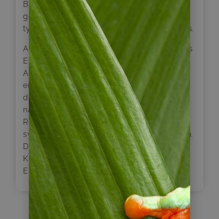
Bewässerungssystem und die Tierhaltung
gezeigt werden sowie die Herstellung des
typischen Kunsthandwerkes der Atacameños.
Am Nachmittag erwartet uns ein einzigartiges
Erlebnis: die Traditions-Karawane der
Atacameños. Diese Wanderung mit Lamas
ermöglicht uns, diese Jahrhunderte alte Art
der Fortbewegung in der Wüste
nachzuerleben, während wir von unserem
Reiseleiter gleichzeitig viel über dieses
symbolische Tier der Anden erfahren können.
Die Landschaft, geformt von der Natur und
Kultur in Chile, werden sicher bleibende
Eindrücke hinterlassen.