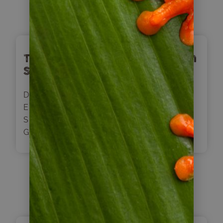
Tag
5
Tag zur freien Verfügung in
San Pedro de Atacama
Der heutige Tag steht Ihnen für eigene
Erkundungen zur freien Verfügung. Buchung
Sie vor Ort z. B. einen Ausflug zum El Tation
Geyir, ein unvergessliches Erlebnis.
Tag
6