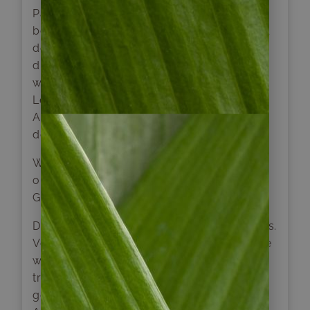
Paine-Türme, den „Torres“. Die erste Strecke
besteht aus einer Stunde Anstieg bis zum Tal
des Flusses Asencio mit herrlicher Sicht auf
die Seen der Umgebung. Ab dort folgt eine
weitere einstündige Wanderung durch einen
Lengawald und man erreicht den
Aussichtspunkt der Granitsäulen: die Türme
des Paine Massivs.
Wem das zu anstrengend ist, der kann
optional einen Gruppenausflug zum Lago
Grey begleiten (nicht inklusive):
Die Fahrt geht in den westlichen Teil des Parks.
Vom Ufer des Lago Grey aus beobachten Sie
während einer kleinen Wanderung die
treibenden Eisschollen und den
gegenüberliegenden Gletscher Grey.