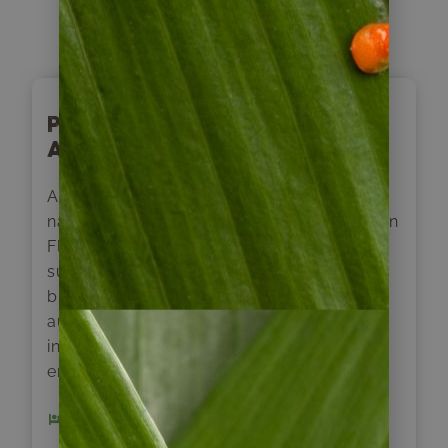
Tag
9
Puerto Varas – Puenta
Arenas
Am Morgen erfolgt der Flughafentransfer
nach Puerto Montt. Nach einem 2 ½ stündigen
Flug landen wir in Punta Arenas, der
südlichsten Großstadt der Welt. Ein Transfer
bringt uns ins Zentrum, wo am Nachmittag
ausreichend Zeit bleibt, auf eigene Faust die
interessantesten Punkte der Stadt zu
erkunden.
1 x Hotel Isla Rey Jorge