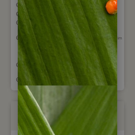
tägliches Frühstück
2 Mittagessen (Tag 4 & 7)
alle Ausflüge wie beschrieben in internationalen
Gruppen
deutschsprachiger Reiseleiter (Hinweis generell: im
Atacama-Teil bei 2 bis 4 Reisenden: Transfers und
Ausflüge in internationaler Gruppe mit Englisch
sprechendem Reiseleiter)
Überlandreise in Patagonien mit öffentlichen
Bussen
Eintrittsgelder
Nicht im Preis enthalten