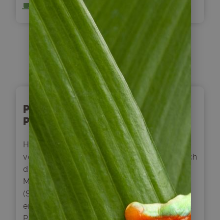
Inklusive Frühstück
Tag
10
Puenta Arenas – Torres del
Paine
Heute beginnt unsere Reise hinein ins Herz
von Patagonien. Unsere Route führt uns durch
die typische Pampa-Landschaft der Region
Magallanes, vorbei an den riesigen Estancias
(Schaf-Farmen) Patagoniens. Am Nachmittag
erreichen wir den wunderschönen Torres del
Paine Nationalpark. Er gehört zweifellos zu