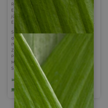
Reiseleiter wird Ihnen in den Gesprächen und
Erläuterungen vor allem etwas über die
jüngere Geschichte und die ganz speziellen
Eigenheiten des chilenischen Volkes erzählen.
Später besuchen Sie den Cerro Santa Lucia,
das Museo Nacional de Buenas Artes
(Nationalmuseum der Schönen Künste), den
Zentralmarkt mit seinem bunten Treiben, die
Plaza de Armas, den Präsidentenpalast „La
Moneda“, die Kirche San Francisco und den
Stadtteil Lastarria.
1 x Hotel Loreto
Inklusive Frühstück