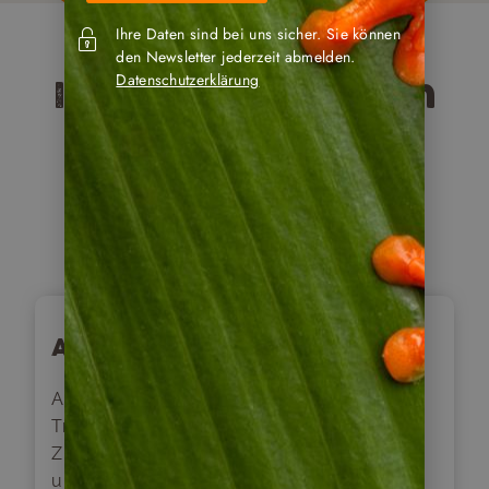
Ihre Daten sind bei uns sicher. Sie können
den Newsletter jederzeit abmelden.
Datenschutzerklärung
Ihr Reiseverlauf im
Detail
Tag
1
Ankunft in Santiago
Ankunft am Flughafen von Santiago und
Transfer zum Hotel, wo Sie zunächst Ihre
Zimmer beziehen. Anschließend beginnt
unsere 4-stündige Stadtrundfahrt. Ihr