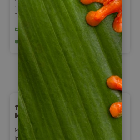
einem der eindrucksvollsten Naturspektakel
auf dem amerikanischen Kontinent.
1 x Hotel Las Torres Patagonia
Inklusive Frühstück
Tag
11
Torres del Paine – Puerto
Natales
Mit unserem Reiseleiter geht es auf eine
intensive Wanderung bis an den Fuß der