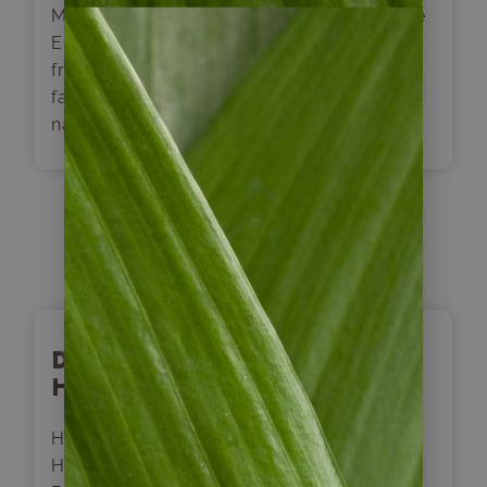
Museum der deutschen Einwanderer weitere
Eindrücke über die beschwerliche Zeit der
frühen Ansiedlungen sammeln können. Dann
fahren wir zurück in die „Stadt der Rosen“,
nach Puerto Varas.
Tag
8
Das Volk der Mapuche-
Huilliche Ureinwohner
Heute reisen wir in die Region der Mapuche-
Huilliche-Ureinwohner; dem südlichen