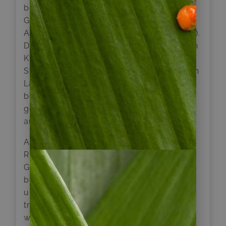
befinden mehrere kleine Dörfer indigener
Gemeinschaften der Atacameños (oder Lick-
Antay in ihrer ursprünglichen Sprache Kunza).
Diese Ortschaften werden Ayllus genannt – in
Kunza bedeutet dies, eine organisierte
Struktur von Nachbarschaftshilfe, die auf den
Landrechten der gemeinsamen Vorfahren
beruht und die Wichtigkeit von
gemeinschaftlicher Zusammenarbeit
ausdrücken soll.
Am Morgen fahren wir etwa fünf Kilometer
Richtung Südwesten und erreichen die
Gemeinde Ayllu von Coyo. Nach Ankunft
besuchen wir zwei der Atacameño-Familien
und lassen uns von ihnen durch ihre
traditionellen Wege und Pfade führen,
während uns das lokale