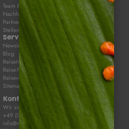
Team & Mission
Nachhaltiges Reisen mit Napur Tours
Partner
Stellenangebote
Service
Newsletter
Blog
Reisetipps
Reise-FAQ
Reiseversicherung
Sitemap
Kontakt & Öffnungszeiten
Wir sind für Sie da!
+49 (0)6322 / 956 6011
info@napurtours.de